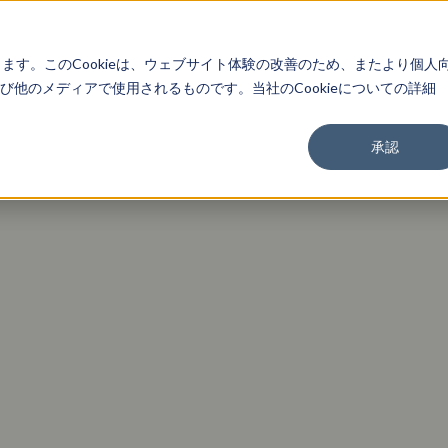
About
Service
Work
Findings
します。このCookieは、ウェブサイト体験の改善のため、またより個人
他のメディアで使用されるものです。当社のCookieについての詳細
承認