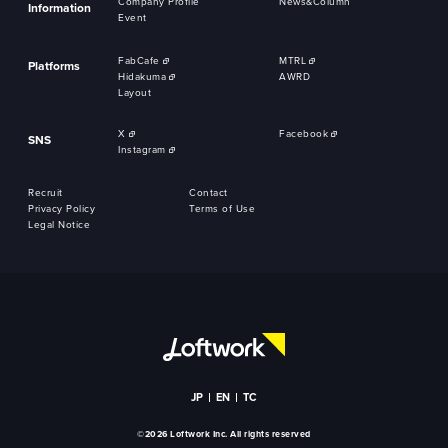
Company Profile
News&Column
Information
Event
FabCafe
MTRL
Platforms
Hidakuma
AWRD
Layout
X
Facebook
SNS
Instagram
Recruit
Contact
Privacy Policy
Terms of Use
Legal Notice
JP
EN
TC
©2026 Loftwork Inc. All rights reserved