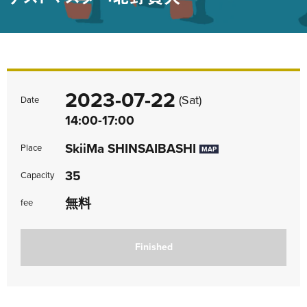
2023-07-22
(Sat)
Date
14:00-17:00
SkiiMa SHINSAIBASHI
Place
MAP
35
Capacity
無料
fee
Finished