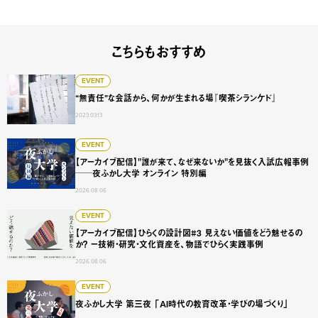
こちらもおすすめ
“無責任”な会話から、何かが生まれる場『喫茶シランケド』
EVENT
“無責任”な会話から、何かが生まれる場『喫茶シランケド』
2023.03.13
【アーカイブ配信】"誰が来て、なぜ来ないか"を見抜く入試広
EVENT
【アーカイブ配信】"誰が来て、なぜ来ないか"を見抜く入試広報事例
──夜ふかし大学 オンライン 特別編
2026.08.06
【アーカイブ配信】ひらくの設計図#3 見えない価値をどう
EVENT
【アーカイブ配信】ひらくの設計図#3 見えない価値をどう魅せるの
か？ ー技術・研究・文化資産を、物語でひらく実践事例
2026.08.06
夜ふかし大学 第三夜 「AI時代の教育改革・学びの場づくり
EVENT
夜ふかし大学 第三夜 「AI時代の教育改革・学びの場づくり」