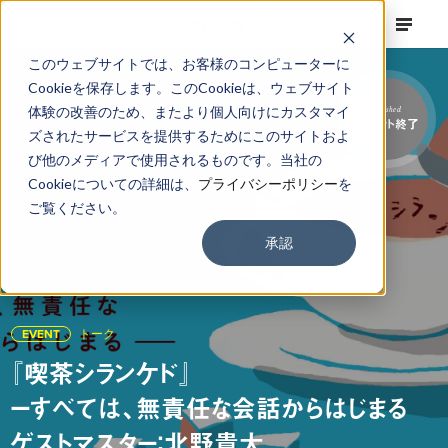
このウェブサイトでは、お客様のコンピューターに
Cookieを保存します。このCookieは、ウェブサイト
体験の改善のため、またより個人向けにカスタマイ
Finished
イベント終了
ズされたサービスを提供するためにこのサイトおよ
び他のメディアで使用されるものです。当社の
Cookieについての詳細は、
プライバシーポリシー
を
ご覧ください。
承認
EVENT
トーク
『喫茶シランケド』
ーすべては、無責任な会話からはじまる
ゲストマスター：北野貴大