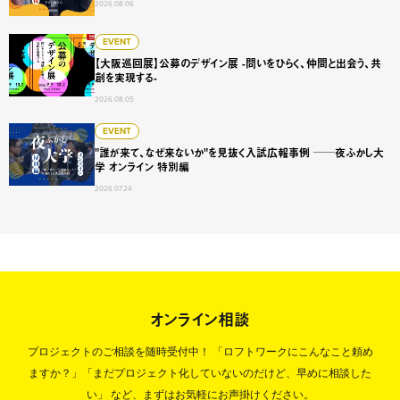
2026.08.06
【大阪巡回展】公募のデザイン展 -問いをひらく、仲間と出会
EVENT
【大阪巡回展】公募のデザイン展 -問いをひらく、仲間と出会う、共
創を実現する-
2026.08.05
"誰が来て、なぜ来ないか"を見抜く入試広報事例 ──夜ふかし
EVENT
"誰が来て、なぜ来ないか"を見抜く入試広報事例 ──夜ふかし大
学 オンライン 特別編
2026.07.24
オンライン相談
プロジェクトのご相談を随時受付中！
「ロフトワークにこんなこと頼め
ますか？」「まだプロジェクト化していないのだけど、早めに相談した
い」
など、まずはお気軽にお声掛けください。