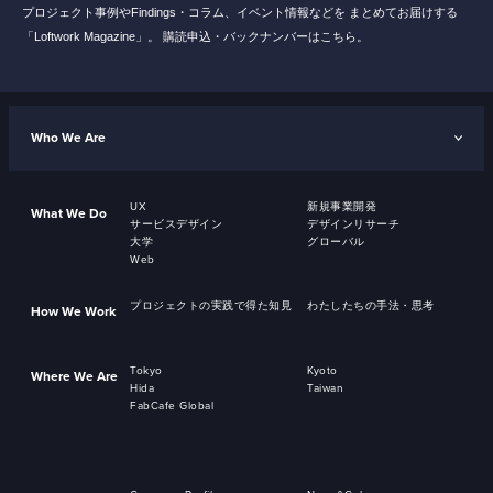
プロジェクト事例やFindings・コラム、イベント情報などを
まとめてお届けする
「Loftwork Magazine」。
購読申込・バックナンバーはこちら。
Who We Are
UX
新規事業開発
What We Do
サービスデザイン
デザインリサーチ
大学
グローバル
Web
プロジェクトの実践で得た知見
わたしたちの手法・思考
How We Work
Tokyo
Kyoto
Where We Are
Hida
Taiwan
FabCafe Global