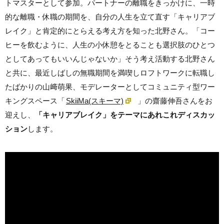
トマスターとして参加。パートナーの離職をきっかけに、
一時
的な離職・休職の期間を、
自分の人生を立て直す
「キャリアブ
レイク」と肯定的
にとらえる考え方を知った北野さん。「コー
ヒーを飲むように、人生の小休憩をとることも選択肢のひとつ
としてあってもいいんじゃないか」そう考え活動する北野さん
と共に、最近しばしの無職期間を満喫しロフトワークに転職し
たばかりの山﨑萌果、モデレーターとしてコミュニティ型ワー
キングスペース「
SkiiMa(スキーマ)
」
の齋藤伸吾さんをお
迎えし、
「キャリアブレイク」をテーマにあれこれディスカッ
ション
します。