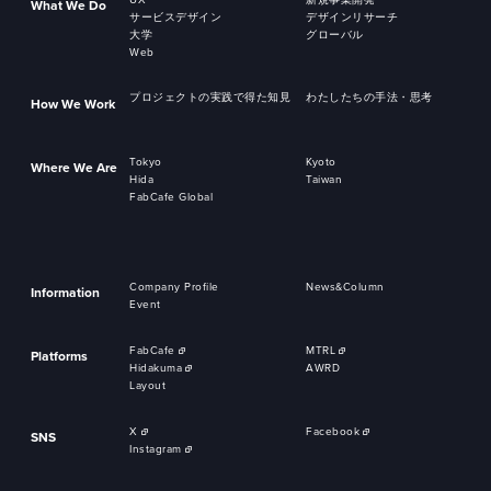
What We Do
サービスデザイン
デザインリサーチ
大学
グローバル
Web
プロジェクトの実践で得た知見
わたしたちの手法・思考
How We Work
Tokyo
Kyoto
Where We Are
Hida
Taiwan
FabCafe Global
Company Profile
News&Column
Information
Event
FabCafe
MTRL
Platforms
Hidakuma
AWRD
Layout
X
Facebook
SNS
Instagram