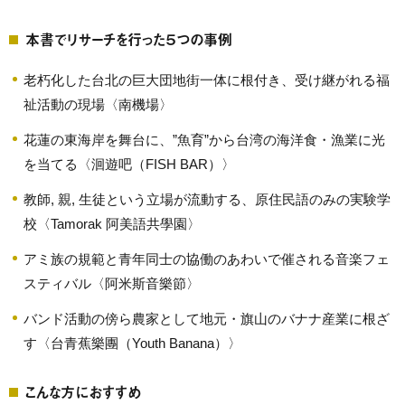
本書でリサーチを行った５つの事例
老朽化した台北の巨大団地街一体に根付き、受け継がれる福
祉活動の現場〈南機場〉
花蓮の東海岸を舞台に、”魚育”から台湾の海洋食・漁業に光
を当てる〈洄遊吧（FISH BAR）〉
教師, 親, 生徒という立場が流動する、原住民語のみの実験学
校〈Tamorak 阿美語共學園〉
アミ族の規範と青年同士の協働のあわいで催される音楽フェ
スティバル〈阿米斯音樂節〉
バンド活動の傍ら農家として地元・旗山のバナナ産業に根ざ
す〈台青蕉樂團（Youth Banana）〉
こんな方におすすめ