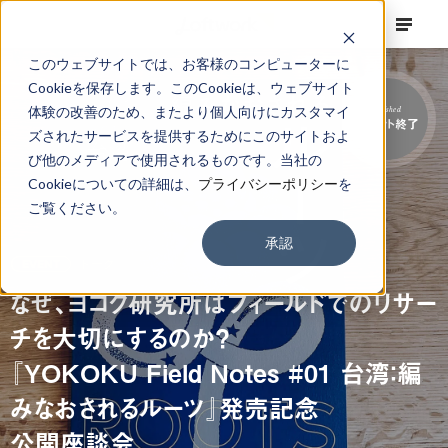
このウェブサイトでは、お客様のコンピューターに
Cookieを保存します。このCookieは、ウェブサイト
体験の改善のため、またより個人向けにカスタマイ
Finished
イベント終了
ズされたサービスを提供するためにこのサイトおよ
び他のメディアで使用されるものです。当社の
Cookieについての詳細は、
プライバシーポリシー
を
ご覧ください。
承認
EVENT
トーク
なぜ、ヨコク研究所はフィールドでのリサー
チを大切にするのか？
『YOKOKU Field Notes #01 台湾：編
みなおされるルーツ』発売記念
公開座談会