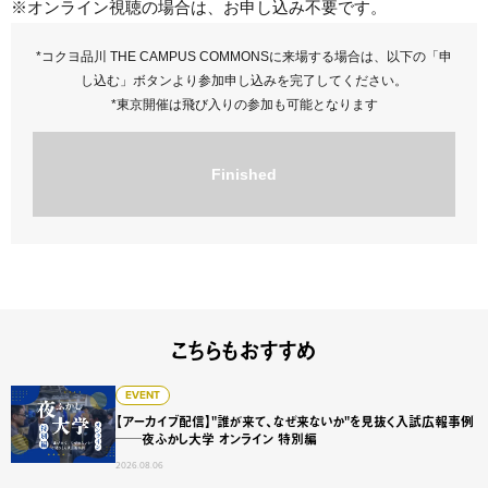
※オンライン視聴の場合は、お申し込み不要です。
*コクヨ品川 THE CAMPUS COMMONSに来場する場合は、以下の「申
し込む」ボタンより参加申し込みを完了してください。
*東京開催は飛び入りの参加も可能となります
Finished
こちらもおすすめ
【アーカイブ配信】"誰が来て、なぜ来ないか"を見抜く入試広
EVENT
【アーカイブ配信】"誰が来て、なぜ来ないか"を見抜く入試広報事例
──夜ふかし大学 オンライン 特別編
2026.08.06