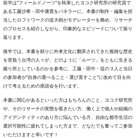
前半は”フィールドノーツ”を執筆したヨコク研究所の研究員で
ある工藤沙希・田中康寛をパネラーに、本書の制作・編集を担
当したロフトワークの堤大樹がモデレーターを務め、リサーチ
のプロセスを紹介しながら、印象的なエピソードについて振り
返ります。
後半では、本書を頼りに外来文化に翻弄されてきた複雑な歴史
を背負う台湾の人々が、どのように「ルーツ」をともに生きる
拠り所としているのかを参考に、工藤・田中・堤の３人と当日
の参加者が”自身の選べること・選び直すこと”に改めて目を向
けて考えるための座談会を行います。
本書に関心があるといった方はもちろんのこと、ヨコク研究所
や、そのリサーチの実態を覗きたい方、働く上で個人や組織の
アイデンティティのあり方に悩んでいる方、自由な都市生活の
選択可能性に疲れてしまった方まで、どなたでも奮ってご参加
いただけますと幸いです！