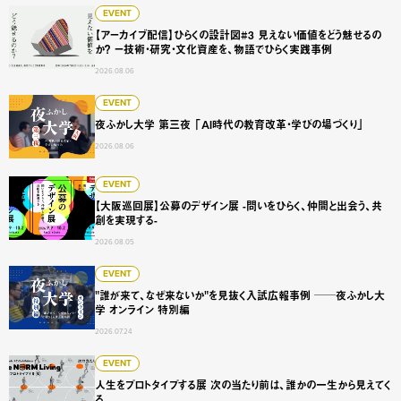
【アーカイブ配信】ひらくの設計図#3 見えない価値をどう
EVENT
【アーカイブ配信】ひらくの設計図#3 見えない価値をどう魅せるの
か？ ー技術・研究・文化資産を、物語でひらく実践事例
2026.08.06
夜ふかし大学 第三夜 「AI時代の教育改革・学びの場づくり
EVENT
夜ふかし大学 第三夜 「AI時代の教育改革・学びの場づくり」
2026.08.06
【大阪巡回展】公募のデザイン展 -問いをひらく、仲間と出会
EVENT
【大阪巡回展】公募のデザイン展 -問いをひらく、仲間と出会う、共
創を実現する-
2026.08.05
"誰が来て、なぜ来ないか"を見抜く入試広報事例 ──夜ふかし
EVENT
"誰が来て、なぜ来ないか"を見抜く入試広報事例 ──夜ふかし大
学 オンライン 特別編
2026.07.24
人生をプロトタイプする展 次の当たり前は、誰かの一生から
EVENT
人生をプロトタイプする展 次の当たり前は、誰かの一生から見えてく
る