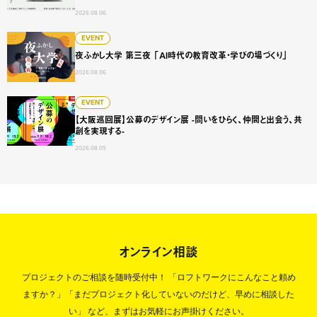
2026.08.06
夜ふかし大学 第三夜 「AI時代の教育改革・学びの場づくり
EVENT
夜ふかし大学 第三夜 「AI時代の教育改革・学びの場づくり」
2026.08.06
【大阪巡回展】公募のデザイン展 -問いをひらく、仲間と出会
EVENT
【大阪巡回展】公募のデザイン展 -問いをひらく、仲間と出会う、共
創を実現する-
2026.08.05
オンライン相談
プロジェクトのご相談を随時受付中！
「ロフトワークにこんなこと頼め
ますか？」「まだプロジェクト化していないのだけど、早めに相談した
い」
など、まずはお気軽にお声掛けください。