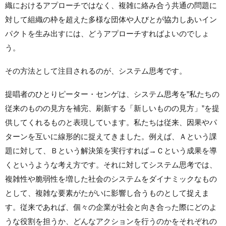
織におけるアプローチではなく、複雑に絡み合う共通の問題に
対して組織の枠を超えた多様な団体や人びとが協力しあいイン
パクトを生み出すには、どうアプローチすればよいのでしょ
う。
その方法として注目されるのが、システム思考です。
提唱者のひとりピーター・センゲは、システム思考を”私たちの
従来のものの見方を補完、刷新する「新しいものの見方」”を提
供してくれるものと表現しています。私たちは従来、因果やパ
ターンを互いに線形的に捉えてきました。例えば、Ａという課
題に対して、Ｂという解決策を実行すれば→Ｃという成果を導
くというような考え方です。それに対してシステム思考では、
複雑性や脆弱性を増した社会のシステムをダイナミックなもの
として、複雑な要素がたがいに影響し合うものとして捉えま
す。従来であれば、個々の企業が社会と向き合った際にどのよ
うな役割を担うか、どんなアクションを行うのかをそれぞれの