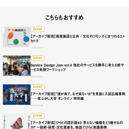
こちらもおすすめ
【アーカイブ配信】商業施設と公共 - 文化のコモンズにまつ
EVENT
【アーカイブ配信】商業施設と公共 - 文化のコモンズにまつわるエト
セトラ
2026.08.07
Service Design Jam vol.4 他社のサービスを勝手に
EVENT
Service Design Jam vol.4 他社のサービスを勝手に考える新サ
ービス発想ワークショップ
2026.08.07
【アーカイブ配信】"誰が来て、なぜ来ないか"を見抜く入試広
EVENT
【アーカイブ配信】"誰が来て、なぜ来ないか"を見抜く入試広報事例
──夜ふかし大学 オンライン 特別編
2026.08.06
【アーカイブ配信】ひらくの設計図#3 見えない価値をどう
EVENT
【アーカイブ配信】ひらくの設計図#3 見えない価値をどう魅せるの
か？ ー技術・研究・文化資産を、物語でひらく実践事例