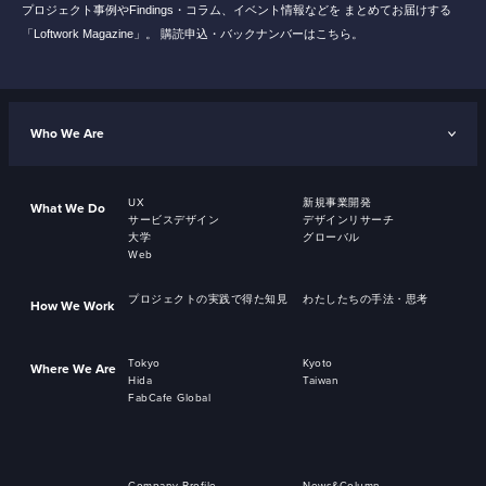
プロジェクト事例やFindings・コラム、イベント情報などを
まとめてお届けする
「Loftwork Magazine」。
購読申込・バックナンバーはこちら。
Who We Are
UX
新規事業開発
What We Do
サービスデザイン
デザインリサーチ
大学
グローバル
Web
プロジェクトの実践で得た知見
わたしたちの手法・思考
How We Work
Tokyo
Kyoto
Where We Are
Hida
Taiwan
FabCafe Global