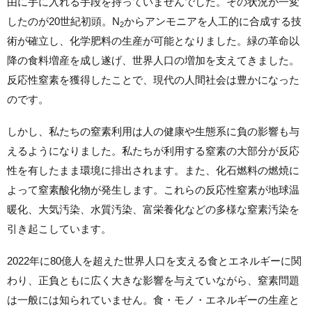
由に手に入れる手段を持っていませんでした。その状況が一変
したのが20世紀初頭。N
からアンモニアを人工的に合成する技
2
術が確立し、化学肥料の生産が可能となりました。緑の革命以
降の食料増産を成し遂げ、世界人口の増加を支えてきました。
反応性窒素を獲得したことで、現代の人間社会は豊かになった
のです。
しかし、私たちの窒素利用は人の健康や生態系に負の影響も与
えるようになりました。私たちが利用する窒素の大部分が反応
性を有したまま環境に排出されます。また、化石燃料の燃焼に
よって窒素酸化物が発生します。これらの反応性窒素が地球温
暖化、大気汚染、水質汚染、富栄養化などの多様な窒素汚染を
引き起こしています。
2022年に80億人を超えた世界人口を支える食とエネルギーに関
わり、正負ともに広く大きな影響を与えていながら、窒素問題
は一般には知られていません。食・モノ・エネルギーの生産と