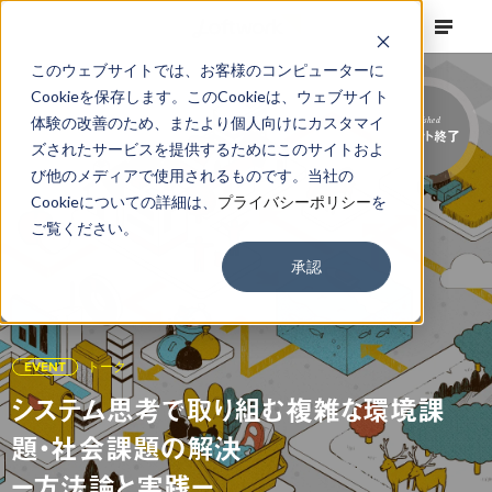
このウェブサイトでは、お客様のコンピューターに
Cookieを保存します。このCookieは、ウェブサイト
体験の改善のため、またより個人向けにカスタマイ
Finished
イベント終了
ズされたサービスを提供するためにこのサイトおよ
び他のメディアで使用されるものです。当社の
Cookieについての詳細は、
プライバシーポリシー
を
ご覧ください。
承認
EVENT
トーク
システム思考で取り組む複雑な環境課
題・社会課題の解決
ー方法論と実践ー