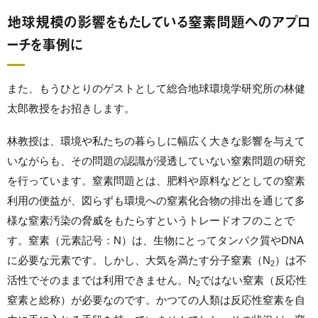
地球規模の影響をもたしている窒素問題へのアプロ
ーチを事例に
また、もうひとりのゲストとして総合地球環境学研究所の林健
太郎教授をお招きします。
林教授は、環境や私たちの暮らしに幅広く大きな影響を与えて
いながらも、その問題の認識が浸透していない窒素問題の研究
を行っています。窒素問題とは、肥料や原料などとしての窒素
利用の便益が、図らずも環境への窒素化合物の排出を通じて多
様な窒素汚染の脅威をもたらすというトレードオフのことで
す。窒素（元素記号：N）は、生物にとってタンパク質やDNA
に必要な元素です。しかし、大気を満たす分子窒素（N
）は不
2
活性でそのままでは利用できません。N
ではない窒素（反応性
2
窒素と総称）が必要なのです。かつての人類は反応性窒素を自