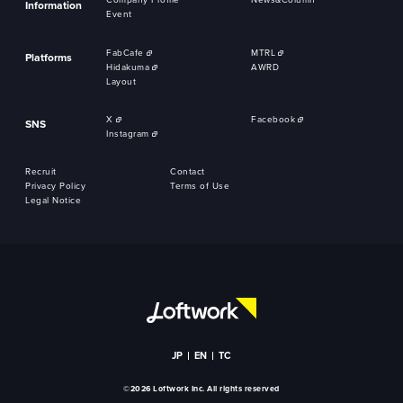
Company Profile
News&Column
Information
Event
FabCafe
MTRL
Platforms
Hidakuma
AWRD
Layout
X
Facebook
SNS
Instagram
Recruit
Contact
Privacy Policy
Terms of Use
Legal Notice
JP
EN
TC
©2026 Loftwork Inc. All rights reserved