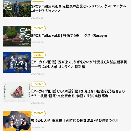
SPCS Talks vol. 9 先住民の農業とレジリエンス ゲス
SPCS Talks vol. 9 先住民の農業とレジリエンス ゲスト：マイケル・
コトゥトワ・ジョンソン
2024.06.28
SPCS Talks vol.8 | 呼吸する壁 ゲスト：Respyre
EVENT
SPCS Talks vol.8 | 呼吸する壁 ゲスト：Respyre
2024.02.20
【アーカイブ配信】"誰が来て、なぜ来ないか"を見抜く入試広
EVENT
【アーカイブ配信】"誰が来て、なぜ来ないか"を見抜く入試広報事例
──夜ふかし大学 オンライン 特別編
2026.08.06
【アーカイブ配信】ひらくの設計図#3 見えない価値をどう
EVENT
【アーカイブ配信】ひらくの設計図#3 見えない価値をどう魅せるの
か？ ー技術・研究・文化資産を、物語でひらく実践事例
2026.08.06
夜ふかし大学 第三夜 「AI時代の教育改革・学びの場づくり
EVENT
夜ふかし大学 第三夜 「AI時代の教育改革・学びの場づくり」
2026.08.06