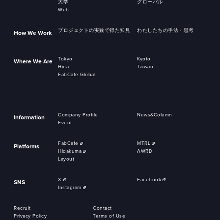
大学
グローバル
Web
プロジェクトの実践で得た知見
わたしたちの手法・思考
How We Work
Tokyo
Kyoto
Where We Are
Hida
Taiwan
FabCafe Global
Company Profile
News&Column
Information
Event
FabCafe
MTRL
Platforms
Hidakuma
AWRD
Layout
X
Facebook
SNS
Instagram
Recruit
Contact
Privacy Policy
Terms of Use