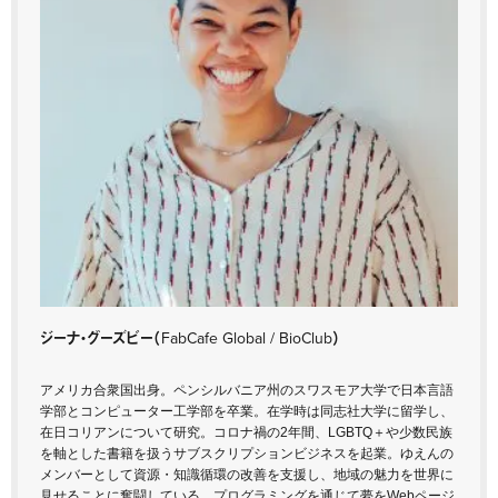
ジーナ・グーズビー
（FabCafe Global / BioClub）
アメリカ合衆国出身。ペンシルバニア州のスワスモア大学で日本言語
学部とコンピューター工学部を卒業。在学時は同志社大学に留学し、
在日コリアンについて研究。コロナ禍の2年間、LGBTQ＋や少数民族
を軸とした書籍を扱うサブスクリプションビジネスを起業。ゆえんの
メンバーとして資源・知識循環の改善を支援し、地域の魅力を世界に
見せることに奮闘している。プログラミングを通じて夢をWebページ