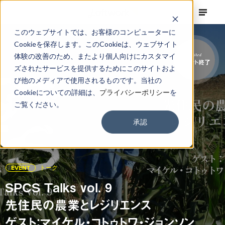
このウェブサイトでは、お客様のコンピューターに
Cookieを保存します。このCookieは、ウェブサイト
体験の改善のため、またより個人向けにカスタマイ
Finished
イベント終了
ズされたサービスを提供するためにこのサイトおよ
び他のメディアで使用されるものです。当社の
Cookieについての詳細は、
プライバシーポリシー
を
ご覧ください。
承認
EVENT
トーク
SPCS Talks vol. 9
先住民の農業とレジリエンス
ゲスト：マイケル・コトゥトワ・ジョンソン