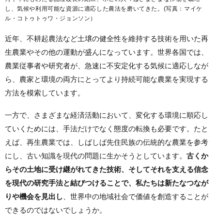
し、気候や利用可能な資源に適応した農法を磨いてきた。(写真：マイケ
ル・コトゥトゥワ・ジョンソン）
近年、不耕起農法など土壌の健全性を維持する技術を用いた再
生農業やその他の運動が盛んになっています。世界各国では、
農業従事者や研究者が、急速に不安定化する気候に適応しなが
ら、農家と環境の両方にとってより持続可能な農業を実現する
方法を模索しています。
一方で、さまざまな経済活動において、変化する環境に順応し
ていくためには、手法だけでなく態度の転換も必要です。たと
えば、再生農業では、しばしば先住民族の伝統的な農業を参考
にし、古い知識を現代の問題に生かそうとしています。
古くか
らその土地に受け継がれてきた技術、そしてそれを支える信念
を現代の研究手法と結びつけることで、私たちは新たなつなが
りや機会を見出し
、世界中の地域社会で価値を創造することが
できるのではないでしょうか。