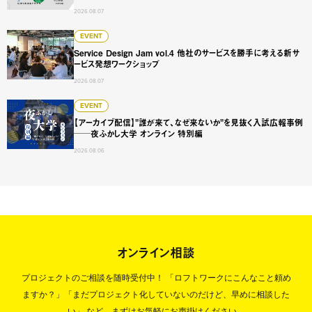
2026.08.07
Service Design Jam vol.4 他社のサービスを勝手に
EVENT
Service Design Jam vol.4 他社のサービスを勝手に考える新サ
ービス発想ワークショップ
2026.08.07
【アーカイブ配信】"誰が来て、なぜ来ないか"を見抜く入試広
EVENT
【アーカイブ配信】"誰が来て、なぜ来ないか"を見抜く入試広報事例
──夜ふかし大学 オンライン 特別編
2026.08.06
オンライン相談
プロジェクトのご相談を随時受付中！
「ロフトワークにこんなこと頼め
ますか？」「まだプロジェクト化していないのだけど、早めに相談した
い」
など、まずはお気軽にお声掛けください。