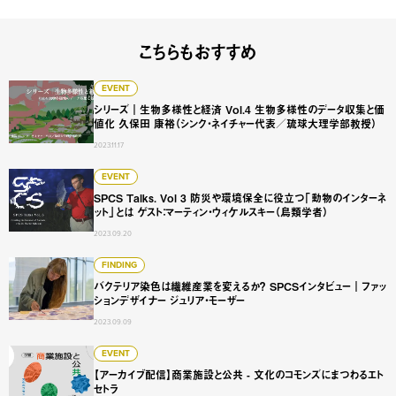
こちらもおすすめ
シリーズ｜生物多様性と経済 Vol.4 生物多様性のデータ収
EVENT
シリーズ｜生物多様性と経済 Vol.4 生物多様性のデータ収集と価
値化 久保田 康裕（シンク・ネイチャー代表／琉球大理学部教授）
2023.11.17
SPCS Talks. Vol 3 防災や環境保全に役立つ「動物
EVENT
SPCS Talks. Vol 3 防災や環境保全に役立つ「動物のインターネ
ット」とは ゲスト：マーティン・ウィケルスキー（鳥類学者）
2023.09.20
バクテリア染色は繊維産業を変えるか？ SPCSインタビュ
FINDING
バクテリア染色は繊維産業を変えるか？ SPCSインタビュー｜ファッ
ションデザイナー ジュリア・モーザー
2023.09.09
【アーカイブ配信】商業施設と公共 - 文化のコモンズにまつ
EVENT
【アーカイブ配信】商業施設と公共 - 文化のコモンズにまつわるエト
セトラ