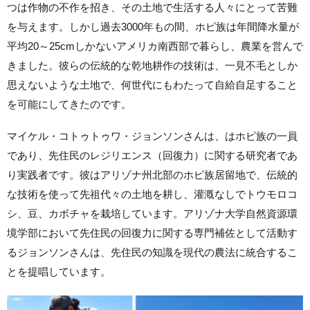
つは作物の不作を招き、その土地で生活する人々にとって苦難
を与えます。しかし過去3000年もの間、ホピ族は年間降水量が
平均20～25cmしかないアメリカ南西部で暮らし、農業を営んで
きました。彼らの伝統的な乾地耕作の技術は、一見不毛としか
思えないような土地で、何世代にもわたって自給自足すること
を可能にしてきたのです。
マイケル・コトゥトゥワ・ジョンソンさんは、はホピ族の一員
であり、先住民のレジリエンス（回復力）に関する研究者であ
り実践者です。彼はアリゾナ州北部のホピ族居留地で、伝統的
な技術を使って先祖代々の土地を耕し、灌漑なしでトウモロコ
シ、豆、カボチャを栽培しています。アリゾナ大学自然資源環
境学部において先住民の回復力に関する専門補佐として活動す
るジョンソンさんは、先住民の知識を現代の農法に統合するこ
とを提唱しています。