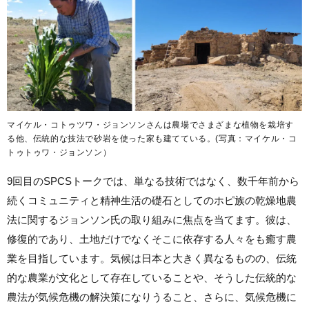
マイケル・コトゥツワ・ジョンソンさんは農場でさまざまな植物を栽培す
る他、伝統的な技法で砂岩を使った家も建てている。(写真：マイケル・コ
トゥトゥワ・ジョンソン）
9回目のSPCSトークでは、単なる技術ではなく、数千年前から
続くコミュニティと精神生活の礎石としてのホピ族の乾燥地農
法に関するジョンソン氏の取り組みに焦点を当てます。彼は、
修復的であり、土地だけでなくそこに依存する人々をも癒す農
業を目指しています。気候は日本と大きく異なるものの、伝統
的な農業が文化として存在していることや、そうした伝統的な
農法が気候危機の解決策になりうること、さらに、気候危機に