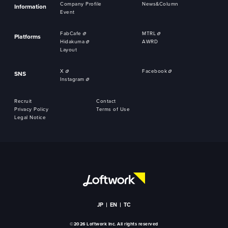
Company Profile
News&Column
Information
Event
FabCafe
MTRL
Platforms
Hidakuma
AWRD
Layout
X
Facebook
SNS
Instagram
Recruit
Contact
Privacy Policy
Terms of Use
Legal Notice
JP
EN
TC
©2026 Loftwork Inc. All rights reserved