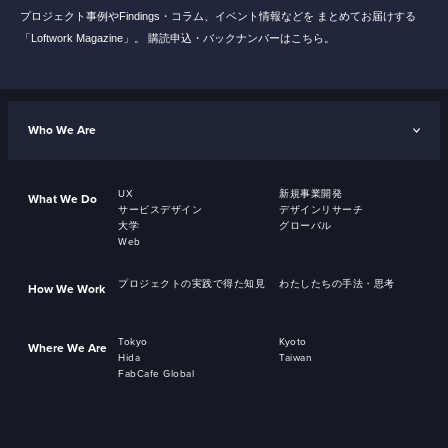
プロジェクト事例やFindings・コラム、イベント情報などを
まとめてお届けする
「Loftwork Magazine」。
購読申込・バックナンバーはこちら。
Who We Are
UX
新規事業開発
What We Do
サービスデザイン
デザインリサーチ
大学
グローバル
Web
プロジェクトの実践で得た知見
わたしたちの手法・思考
How We Work
Tokyo
Kyoto
Where We Are
Hida
Taiwan
FabCafe Global