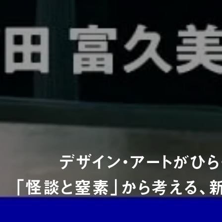
デザイン・アートがひら
「怪談と窒素」から考える、