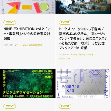
EVENT
EVENT
NINE EXHIBITION vol.2 「ア
トーク & ワークショップ「音楽 /
ート事業部」という名の未来設計
都市のエコシステム」 『ミュージッ
図展
クシティで暮らそう 音楽エコシステ
ムと新たな都市政策』 刊行記念
2025.07.16
#アート
#展示
#新規事業開発
ブックツアーin 京都
2025.07.10
#アート
#サービスデザイン
#まちづくり
EVENT
EVENT