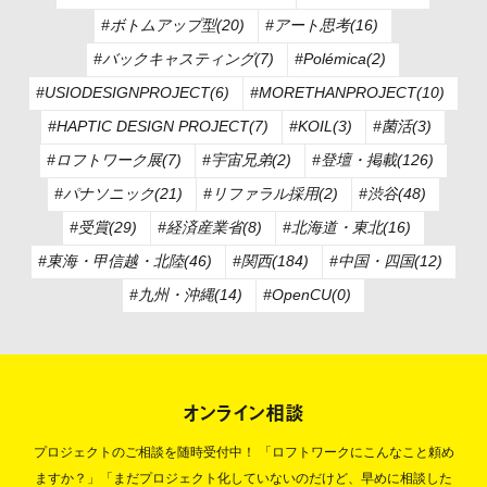
#ボトムアップ型(20)
#アート思考(16)
#バックキャスティング(7)
#Polémica(2)
#USIODESIGNPROJECT(6)
#MORETHANPROJECT(10)
#HAPTIC DESIGN PROJECT(7)
#KOIL(3)
#菌活(3)
#ロフトワーク展(7)
#宇宙兄弟(2)
#登壇・掲載(126)
#パナソニック(21)
#リファラル採用(2)
#渋谷(48)
#受賞(29)
#経済産業省(8)
#北海道・東北(16)
#東海・甲信越・北陸(46)
#関西(184)
#中国・四国(12)
#九州・沖縄(14)
#OpenCU(0)
オンライン相談
プロジェクトのご相談を随時受付中！
「ロフトワークにこんなこと頼め
ますか？」「まだプロジェクト化していないのだけど、早めに相談した