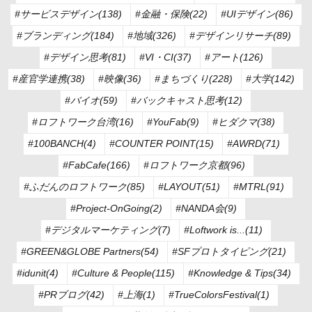
#サービスデザイン(138)
#金融・保険(22)
#UIデザイン(86)
#ブランディング(184)
#地域(326)
#デザインリサーチ(89)
#デザイン思考(81)
#VI・CI(37)
#アート(126)
#産官学連携(38)
#映像(36)
#まちづくり(228)
#大学(142)
#バイオ(59)
#バックキャスト思考(12)
#ロフトワーク台湾(16)
#YouFab(9)
#ヒダクマ(38)
#100BANCH(4)
#COUNTER POINT(15)
#AWRD(71)
#FabCafe(166)
#ロフトワーク京都(96)
#ふだんのロフトワーク(85)
#LAYOUT(51)
#MTRL(91)
#Project-OnGoing(2)
#NANDA会(9)
#デジタルマーケティング(7)
#Loftwork is...(11)
#GREEN&GLOBE Partners(54)
#SFプロトタイピング(21)
#idunit(4)
#Culture & People(115)
#Knowledge & Tips(34)
#PRブログ(42)
#上海(1)
#TrueColorsFestival(1)