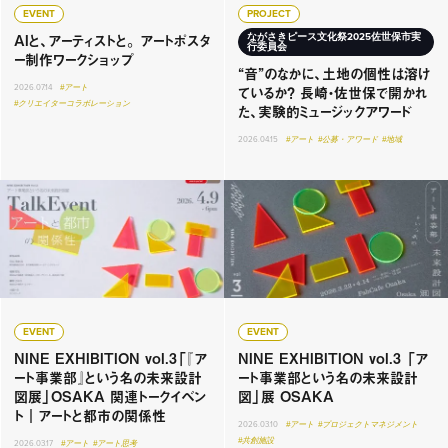
EVENT
PROJECT
AIと、アーティストと。 アートポスタ
ながさきピース文化祭2025佐世保市実
行委員会
ー制作ワークショップ
“音”のなかに、土地の個性は溶け
ているか？ 長崎・佐世保で開かれ
2026.07.14
#アート
#クリエイターコラボレーション
た、実験的ミュージックアワード
2026.04.15
#アート
#公募・アワード
#地域
EVENT
EVENT
NINE EXHIBITION vol.3「『ア
NINE EXHIBITION vol.3 「ア
ート事業部』という名の未来設計
ート事業部という名の未来設計
図展」OSAKA 関連トークイベン
図」展 OSAKA
ト｜アートと都市の関係性
2026.03.10
#アート
#プロジェクトマネジメント
#共創施設
2026.03.17
#アート
#アート思考