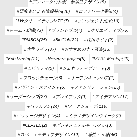
#デンマークの共創・参加型デザイン(8)
#研究者による情報発信(20)
#ロフトワーク香港(4)
#LWクリエイティブMTG(7)
#プロジェクト成果(10)
#チーム・組織(73)
#プリンシプル(4)
#クリエイティブ(75)
#PMBOK(25)
#BioClub(22)
#採用サイト(2)
#大学サイト(37)
#おすすめの本・音楽(13)
#Fab Meetup(21)
#NewHere project(5)
#MTRL Meetup(29)
#モビリティ(8)
#ジェネラティブアート(3)
#ブロックチェーン(3)
#オープンキャンパス(1)
#デザイン・スプリント(6)
#ファシリテーション(25)
#リーダーシップ(27)
#プレイブック(9)
#アイデアソン(17)
#ハッカソン(24)
#ワークショップ(119)
#パッケージデザイン(4)
#ミラノデザインウィーク(2)
#CEATEC(2)
#ビジネスモデルキャンバス(3)
#スペキュラティブデザイン(19)
#感性・五感(46)