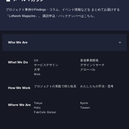
プロジェクト事例やFindings・コラム、イベント情報などを
まとめてお届けする
「Loftwork Magazine」。
購読申込・バックナンバーはこちら。
Who We Are
UX
新規事業開発
What We Do
サービスデザイン
デザインリサーチ
大学
グローバル
Web
プロジェクトの実践で得た知見
わたしたちの手法・思考
How We Work
Tokyo
Kyoto
Where We Are
Hida
Taiwan
FabCafe Global