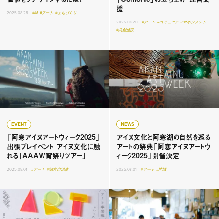
援
2025.08.28
#AI
#アート
#まちづくり
2025.08.20
#アート
#コミュニティマネジメント
#共創施設
EVENT
NEWS
「阿寒アイヌアートウィーク2025」
アイヌ文化と阿寒湖の自然を巡る
出張プレイベント アイヌ文化に触
アートの祭典「阿寒アイヌアートウ
れる「AAAW宵祭りツアー」
ィーク2025」開催決定
2025.08.01
#アート
#地方自治体
2025.08.01
#アート
#地域