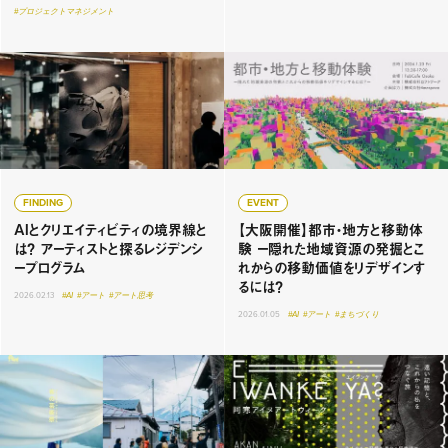
#プロジェクトマネジメント
FINDING
EVENT
AIとクリエイティビティの境界線と
【大阪開催】都市・地方と移動体
は？ アーティストと探るレジデンシ
験 ー隠れた地域資源の発掘とこ
ープログラム
れからの移動価値をリデザインす
るには？
2026.02.13
#AI
#アート
#アート思考
2026.01.05
#AI
#アート
#まちづくり