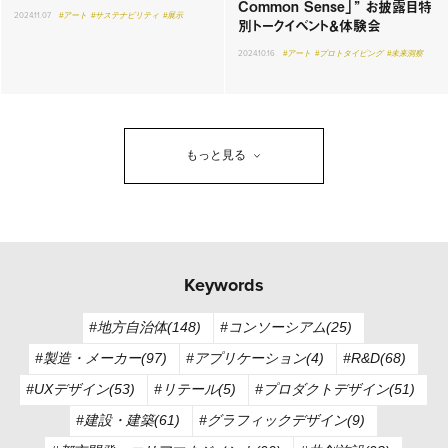
Common Sense」” お披露目特
2024.11.07
#アート
#サステナビリティ
#展示
別トークイベント＆体験会
2024.10.16
#アート
#プロトタイピング
#未来洞察
もっと見る
Keywords
#地方自治体(148)
#コンソーシアム(25)
#製造・メーカー(97)
#アプリケーション(4)
#R&D(68)
#UXデザイン(53)
#リテール(5)
#プロダクトデザイン(51)
#建設・建築(61)
#グラフィックデザイン(9)