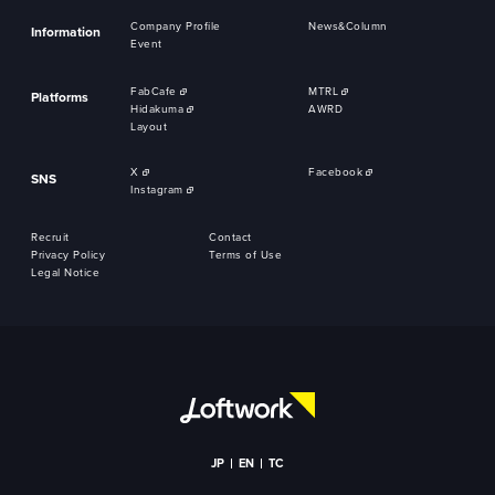
Company Profile
News&Column
Information
Event
FabCafe
MTRL
Platforms
Hidakuma
AWRD
Layout
X
Facebook
SNS
Instagram
Recruit
Contact
Privacy Policy
Terms of Use
Legal Notice
JP
EN
TC