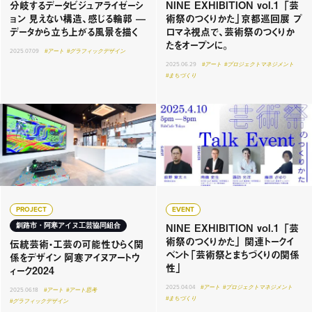
分岐するデータビジュアライゼーシ
NINE EXHIBITION vol.1 「芸
ョン 見えない構造、感じる輪郭 —
術祭のつくりかた」京都巡回展 プ
データから立ち上がる風景を描く
ロマネ視点で、芸術祭のつくりか
たをオープンに。
2025.07.09
#アート
#グラフィックデザイン
2025.06.29
#アート
#プロジェクトマネジメント
#まちづくり
PROJECT
EVENT
NINE EXHIBITION vol.1 「芸
釧路市・阿寒アイヌ工芸協同組合
術祭のつくりかた」 関連トークイ
伝統芸術・工芸の可能性ひらく関
ベント「芸術祭とまちづくりの関係
係をデザイン 阿寒アイヌアートウ
性」
ィーク2024
2025.04.04
#アート
#プロジェクトマネジメント
2025.06.18
#アート
#アート思考
#まちづくり
#グラフィックデザイン