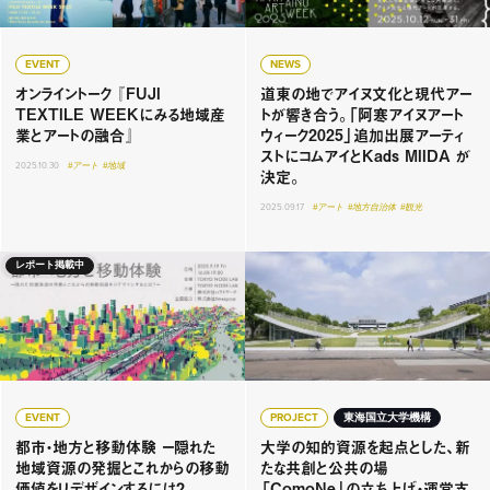
EVENT
NEWS
オンライントーク 『FUJI
道東の地でアイヌ文化と現代アー
TEXTILE WEEKにみる地域産
トが響き合う。「阿寒アイヌアート
業とアートの融合』
ウィーク2025」追加出展アーティ
ストにコムアイとKads MIIDA が
2025.10.30
#アート
#地域
決定。
2025.09.17
#アート
#地方自治体
#観光
レポート掲載中
EVENT
PROJECT
東海国立大学機構
都市・地方と移動体験 ー隠れた
大学の知的資源を起点とした、新
地域資源の発掘とこれからの移動
たな共創と公共の場
価値をリデザインするには？
「ComoNe」の立ち上げ・運営支