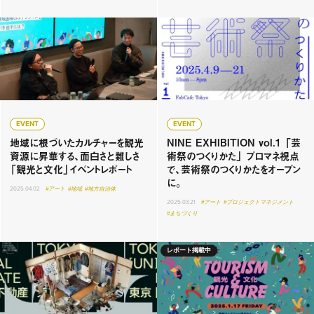
EVENT
EVENT
地域に根づいたカルチャーを観光
NINE EXHIBITION vol.1 「芸
資源に昇華する、面白さと難しさ
術祭のつくりかた」 プロマネ視点
「観光と文化」イベントレポート
で、芸術祭のつくりかたをオープン
に。
2025.04.02
#アート
#地域
#地方自治体
2025.03.21
#アート
#プロジェクトマネジメント
#まちづくり
レポート掲載中