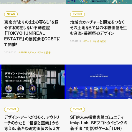
NEWS
EVENT
東京の“ありのままの暮らし”を紹
地域のカルチャーと観光をつなぐ
介する実在しない不動産屋
その土地ならではの体験価値を生
「TOKYO [UN]REAL
む音楽・芸術祭のデザイン
ESTATE」の展覧会をCCBTに
2024.12.19
#アート
#地域
#観光
て開催！
2025.02.10
#VR/AR
#アート
#アート思考
EVENT
EVENT
デザイン・アートがひらく、アウトリ
SF的未来探索実験コミュニティ
ーチのかたち 「怪談と窒素」から
imkp Lab. SFプロトタイピングの
考える、新たな研究価値の伝え方
新手法 “対話型ゲーム「（UN）