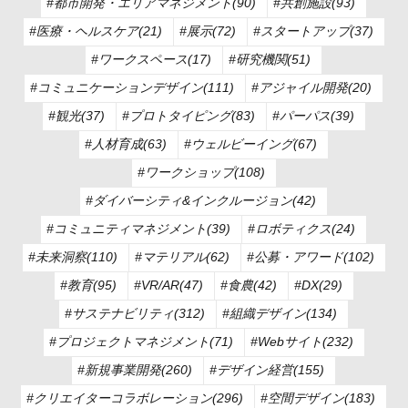
#都市開発・エリアマネジメント(90)
#共創施設(93)
#医療・ヘルスケア(21)
#展示(72)
#スタートアップ(37)
#ワークスペース(17)
#研究機関(51)
#コミュニケーションデザイン(111)
#アジャイル開発(20)
#観光(37)
#プロトタイピング(83)
#パーパス(39)
#人材育成(63)
#ウェルビーイング(67)
#ワークショップ(108)
#ダイバーシティ&インクルージョン(42)
#コミュニティマネジメント(39)
#ロボティクス(24)
#未来洞察(110)
#マテリアル(62)
#公募・アワード(102)
#教育(95)
#VR/AR(47)
#食農(42)
#DX(29)
#サステナビリティ(312)
#組織デザイン(134)
#プロジェクトマネジメント(71)
#Webサイト(232)
#新規事業開発(260)
#デザイン経営(155)
#クリエイターコラボレーション(296)
#空間デザイン(183)