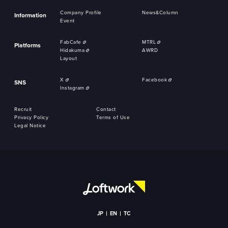
Company Profile
News&Column
Information
Event
FabCafe
MTRL
Platforms
Hidakuma
AWRD
Layout
X
Facebook
SNS
Instagram
Recruit
Contact
Privacy Policy
Terms of Use
Legal Notice
JP
EN
TC