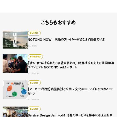
こちらもおすすめ
NOTONO NOW - 現地のプレイヤーがまなざす能登のいま-
EVENT
NOTONO NOW - 現地のプレイヤーがまなざす能登のいま-
2024.12.17
「香り・音・味を忘れたら酒蔵は終わり」 能登杜氏を支えた共同醸
FINDING
「香り・音・味を忘れたら酒蔵は終わり」 能登杜氏を支えた共同醸造
プロジェクト NOTONO vol.1レポート
2024.08.30
【アーカイブ配信】商業施設と公共 - 文化のコモンズにまつ
EVENT
【アーカイブ配信】商業施設と公共 - 文化のコモンズにまつわるエト
セトラ
2026.08.07
Service Design Jam vol.4 他社のサービスを勝手に
EVENT
Service Design Jam vol.4 他社のサービスを勝手に考える新サ