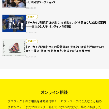
ービス発想ワークショップ
2026.08.07
【アーカイブ配信】"誰が来て、なぜ来ないか"を見抜く入試広
EVENT
【アーカイブ配信】"誰が来て、なぜ来ないか"を見抜く入試広報事例
──夜ふかし大学 オンライン 特別編
2026.08.06
【アーカイブ配信】ひらくの設計図#3 見えない価値をどう
EVENT
【アーカイブ配信】ひらくの設計図#3 見えない価値をどう魅せるの
か？ ー技術・研究・文化資産を、物語でひらく実践事例
2026.08.06
オンライン相談
プロジェクトのご相談を随時受付中！
「ロフトワークにこんなこと頼め
ますか？」「まだプロジェクト化していないのだけど、早めに相談した