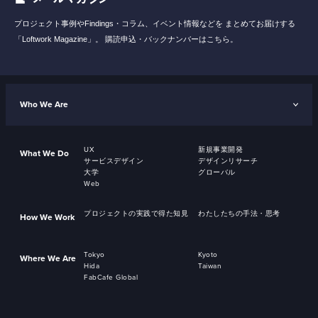
プロジェクト事例やFindings・コラム、イベント情報などを
まとめてお届けする
「Loftwork Magazine」。
購読申込・バックナンバーはこちら。
Who We Are
UX
新規事業開発
What We Do
サービスデザイン
デザインリサーチ
大学
グローバル
Web
プロジェクトの実践で得た知見
わたしたちの手法・思考
How We Work
Tokyo
Kyoto
Where We Are
Hida
Taiwan
FabCafe Global