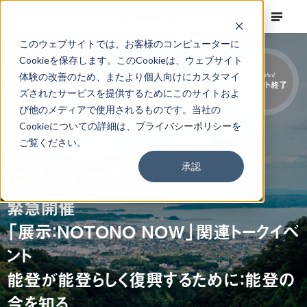
このウェブサイトでは、お客様のコンピューターに
Cookieを保存します。このCookieは、ウェブサイト
体験の改善のため、またより個人向けにカスタマイ
Finished
イベント終了
ズされたサービスを提供するためにこのサイトおよ
び他のメディアで使用されるものです。当社の
Cookieについての詳細は、
プライバシーポリシー
を
ご覧ください。
承認
EVENT
トーク
緊急開催
「展示：NOTONO NOW」関連トークイベ
ント
能登が能登らしく復興するために：能登の
今を知る