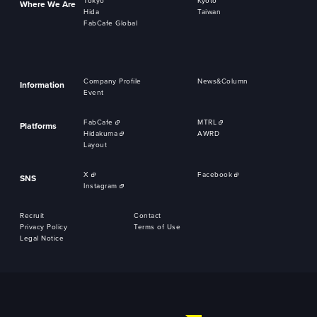
Tokyo
Kyoto
Where We Are
Hida
Taiwan
FabCafe Global
Company Profile
News&Column
Information
Event
FabCafe
MTRL
Platforms
Hidakuma
AWRD
Layout
X
Facebook
SNS
Instagram
Recruit
Contact
Privacy Policy
Terms of Use
Legal Notice