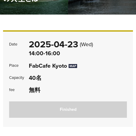
2025-04-23
(Wed)
Date
14:00-16:00
FabCafe Kyoto
Place
MAP
40名
Capacity
無料
fee
Finished