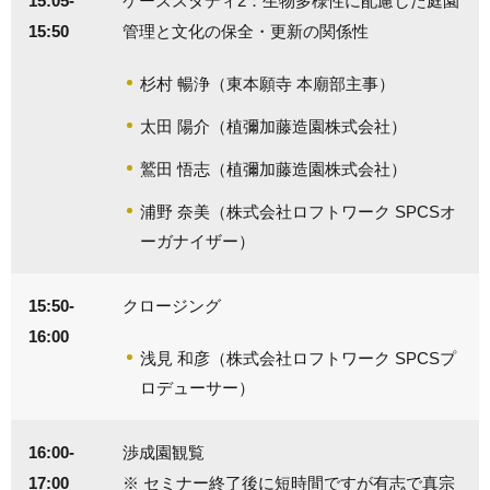
15:05-
ケーススタディ2：生物多様性に配慮した庭園
15:50
管理と文化の保全・更新の関係性
杉村 暢浄（東本願寺 本廟部主事）
太田 陽介（植彌加藤造園株式会社）
鷲田 悟志（植彌加藤造園株式会社）
浦野 奈美（株式会社ロフトワーク SPCSオ
ーガナイザー）
15:50-
クロージング
16:00
浅見 和彦（株式会社ロフトワーク SPCSプ
ロデューサー）
16:00-
渉成園観覧
17:00
※ セミナー終了後に短時間ですが有志で真宗