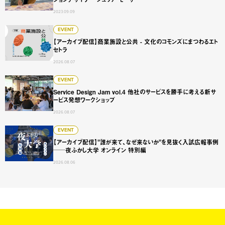
2023.09.09
【アーカイブ配信】商業施設と公共 - 文化のコモンズにまつ
EVENT
【アーカイブ配信】商業施設と公共 - 文化のコモンズにまつわるエト
セトラ
2026.08.07
Service Design Jam vol.4 他社のサービスを勝手に
EVENT
Service Design Jam vol.4 他社のサービスを勝手に考える新サ
ービス発想ワークショップ
2026.08.07
【アーカイブ配信】"誰が来て、なぜ来ないか"を見抜く入試広
EVENT
【アーカイブ配信】"誰が来て、なぜ来ないか"を見抜く入試広報事例
──夜ふかし大学 オンライン 特別編
2026.08.06