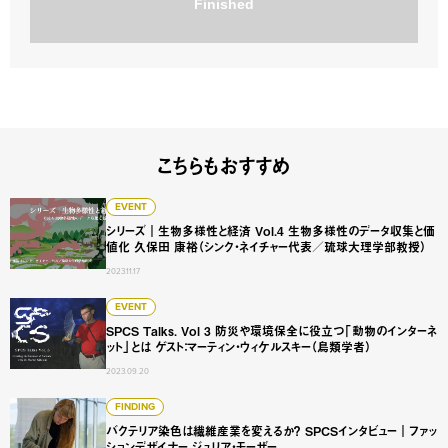
Finished
こちらもおすすめ
シリーズ｜生物多様性と経済 Vol.4 生物多様性のデータ収
EVENT
シリーズ｜生物多様性と経済 Vol.4 生物多様性のデータ収集と価
値化 久保田 康裕（シンク・ネイチャー代表／琉球大理学部教授）
2023.11.17
SPCS Talks. Vol 3 防災や環境保全に役立つ「動物
EVENT
SPCS Talks. Vol 3 防災や環境保全に役立つ「動物のインターネ
ット」とは ゲスト：マーティン・ウィケルスキー（鳥類学者）
2023.09.20
バクテリア染色は繊維産業を変えるか？ SPCSインタビュ
FINDING
バクテリア染色は繊維産業を変えるか？ SPCSインタビュー｜ファッ
ションデザイナー ジュリア・モーザー