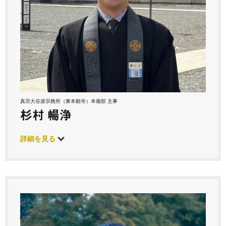
真宗大谷派宗務所（東本願寺）本廟部 主事
杉村 暢浄
詳細を見る