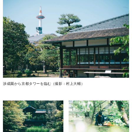
渉成園から京都タワーを臨む（撮影：村上大輔）