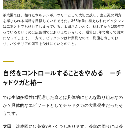
渉成園では、枯れた木をシンボルツリーとして大切に残し、生と死の両方
を感じられる場所を目指しているそうだ。365年前に植えられたビャクシン
は二本とも立ち枯れてしまっている。太田さんいわく、枯れてから100年立
っているというのは広葉樹ではありえないらしく、通常は3年で腐って倒木
になってしまう。一方で、ビャクシンは針葉樹なので、樹脂を出してお
り、バクテリアの菌害を受けにくいとのこと。
自然をコントロールすることをやめる ーチ
ャドクガと椿ー
では生物多様性に配慮した庭とは具体的にどんな取り組みなの
か？具体的なエピソードとしてチャドクガの大量発生だったそ
うです。
太田
渉成園には茶室がいくつもあります。茶室の周りには茶