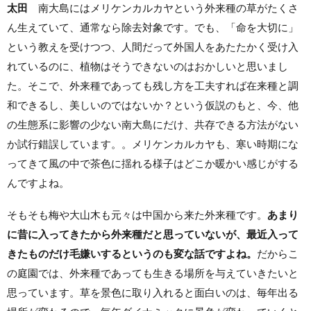
太田
南大島にはメリケンカルカヤという外来種の草がたくさ
ん生えていて、通常なら除去対象です。でも、「命を大切に」
という教えを受けつつ、人間だって外国人をあたたかく受け入
れているのに、植物はそうできないのはおかしいと思いまし
た。そこで、外来種であっても残し方を工夫すれば在来種と調
和できるし、美しいのではないか？という仮説のもと、今、他
の生態系に影響の少ない南大島にだけ、共存できる方法がない
か試行錯誤しています。。メリケンカルカヤも、寒い時期にな
ってきて風の中で茶色に揺れる様子はどこか暖かい感じがする
んですよね。
そもそも梅や大山木も元々は中国から来た外来種です。
あまり
に昔に入ってきたから外来種だと思っていないが、最近入って
きたものだけ毛嫌いするというのも変な話ですよね。
だからこ
の庭園では、外来種であっても生きる場所を与えていきたいと
思っています。草を景色に取り入れると面白いのは、毎年出る