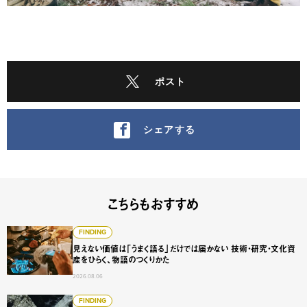
ポスト
シェアする
こちらもおすすめ
見えない価値は「うまく語る」だけでは届かない 技術・研
FINDING
見えない価値は「うまく語る」だけでは届かない 技術・研究・文化資
産をひらく、物語のつくりかた
2026.08.06
【後編】ゼロ・ウォーター・ビル Kurita Innovation 
FINDING