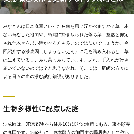
みなさんは日本庭園といったら何を思い浮かべますか？草一本
ない苔むした地面や、綺麗に掃き取られた落ち葉、整然と剪定
された木々を思い浮かべる方も多いのではないでしょうか。今
回紹介する渉成園（しょうせいえん）に足を踏み入れると、草
は生えているし、落ち葉も落ちています。あれ、手入れが行き
届いていないのでは？と思うなかれ。そこには、庭師の方々に
よる日々の血の滲む試行錯誤がありました。
生物多様性に配慮した庭
渉成園は、JR京都駅から徒歩10分ほどの場所にある、東本願寺
の庭園です。1653年に、東本願寺の御門主の隠居先として作ら