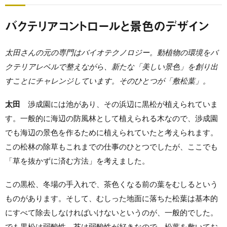
バクテリアコントロールと景色のデザイン
太田さんの元の専門はバイオテクノロジー。動植物の環境をバ
クテリアレベルで整えながら、新たな「美しい景色」を創り出
すことにチャレンジしています。そのひとつが「敷松葉」。
太田
渉成園には池があり、その浜辺に黒松が植えられていま
す。一般的に海辺の防風林として植えられる木なので、渉成園
でも海辺の景色を作るために植えられていたと考えられます。
この松林の除草もこれまでの仕事のひとつでしたが、ここでも
「草を抜かずに済む方法」を考えました。
この黒松、冬場の手入れで、茶色くなる前の葉をむしるという
ものがあります。そして、むしった地面に落ちた松葉は基本的
にすべて除去しなければいけないというのが、一般的でした。
でも黒松は弱酸性。苔は弱酸性が好きなので、松葉を敷いてお