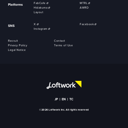
FabCafe
MTRL
Platforms
Hidakuma
AWRD
Layout
X
Facebook
SNS
Instagram
Recruit
Contact
Privacy Policy
Terms of Use
Legal Notice
JP
EN
TC
©2026 Loftwork Inc. All rights reserved