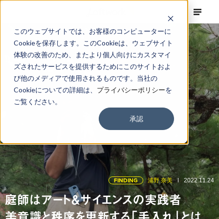
このウェブサイトでは、お客様のコンピューターに
Cookieを保存します。このCookieは、ウェブサイト
体験の改善のため、またより個人向けにカスタマイ
ズされたサービスを提供するためにこのサイトおよ
び他のメディアで使用されるものです。当社の
Cookieについての詳細は、
プライバシーポリシー
を
ご覧ください。
承認
FINDING
浦野 奈美
2022.11.24
庭師はアート＆サイエンスの実践者
美意識と秩序を更新する「手入れ」とは