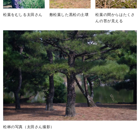
松葉の間からはたくさ
松葉をむしる太田さん
敷松葉した黒松の土壌
んの苔が見える
松林の写真（太田さん撮影）