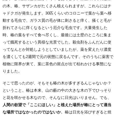
の木、椿、サザンカがたくさん植えられますが、これらにはチ
ャドクガが発生します。30匹くらいのコロニーで葉から葉へ移
動する毛虫で、ガラス質の毛が体に刺さると痒く、掻くと毛が
折れてさらに痒くなるという厄介な毛虫です。大量発生した
時、椿の葉をすべて食べ尽くし、最後には土壁のところに集ま
って餓死するという異様な光景でした。殺虫剤をふんだんに使
ってなんとか対処しようとしていましたが、薬を変えたり濃度
を濃くしても2週間で元の状態に戻るんです。そのうちに薬害で
植物に限界が来て、葉に茶色の斑点が出て枯れかける事態にな
りました。
そこで思ったのが、そもそも椿の木が多すぎるんじゃないか？
ということ。椿は本来、山の藪の中の大きな木の下でひっそり
と花を咲かせる木なので、そんなに日光はいりません。でも、
人間の欲望で「ここにほしい」と植えた場所が椿にとって適当
な場所ではなかったのではないか
。椿は日光を浴びすぎると焼