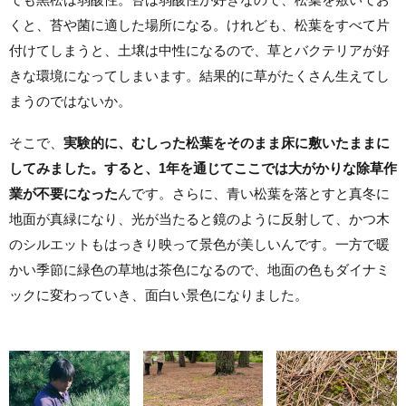
くと、苔や菌に適した場所になる。けれども、松葉をすべて片
付けてしまうと、土壌は中性になるので、草とバクテリアが好
きな環境になってしまいます。結果的に草がたくさん生えてし
まうのではないか。
そこで、
実験的に、むしった松葉をそのまま床に敷いたままに
してみました。すると、1年を通じてここでは大がかりな除草作
業が不要になった
んです。さらに、青い松葉を落とすと真冬に
地面が真緑になり、光が当たると鏡のように反射して、かつ木
のシルエットもはっきり映って景色が美しいんです。一方で暖
かい季節に緑色の草地は茶色になるので、地面の色もダイナミ
ックに変わっていき、面白い景色になりました。