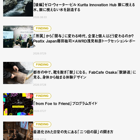
【後編】ゼロ・ウォーター・ビル Kurita Innovation Hub 眼に視える
水、眼に視えない水を創造する
2026.08.03
「所属」から「関与」に変わる時代、企業と個人はどう変わるのか？
FINDING
「所属」から「関与」に変わる時代、企業と個人はどう変わるのか？
Peatix Japan藤田祐司×AWRD浅見和彦トークセッションレポー
ト
2026.07.29
都市の中で、靴を脱ぎ「獣」になる。 FabCafe Osaka
FINDING
都市の中で、靴を脱ぎ「獣」になる。 FabCafe Osaka『獣跡道』に
見る、身体から始まる体験デザイン
2026.07.28
「from Foe to Friend」プログラムガイド
FINDING
「from Foe to Friend」プログラムガイド
2026.07.27
最適化された日常の先にある「二つ目の扉」の開き方
FINDING
最適化された日常の先にある「二つ目の扉」の開き方
2026.07.24