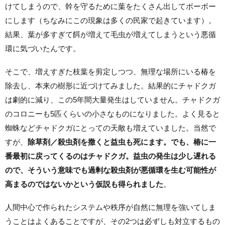
けてしまうので、幹を守るために葉をたくさん出してボーボー
にします（ちなみにこの現象は多くの民家で起きています）。
結果、葉が多すぎて餌が増えて毛虫が増えてしまうという悪循
環に気づいたんです。
そこで、増えすぎた枝葉を剪定しつつ、無理な場所にいる椿を
除去し、本来の樹形に近づけてみました。結果的にチャドクガ
は劇的に減り、この5年間大量発生はしていません。チャドクガ
のコロニーも5匹くらいの小さなものになりました。よく見ると
蜘蛛
などチャドクガにとっての
天敵も増えていました。当然で
すが、
除草剤／殺虫剤を撒くと益虫も死にます。でも、椿に一
番最初に戻ってくるのはチャドクガ。益虫の発生は少し遅れる
ので、そういう意味でも過剰な殺虫剤が悪循環を生む可能性が
高まるのではないかという仮説も得られました
。
人間中心で作られたシステムや秩序が自然に無理を強いてしま
うことはよくあることですが、その2つは必ずしも対立するもの