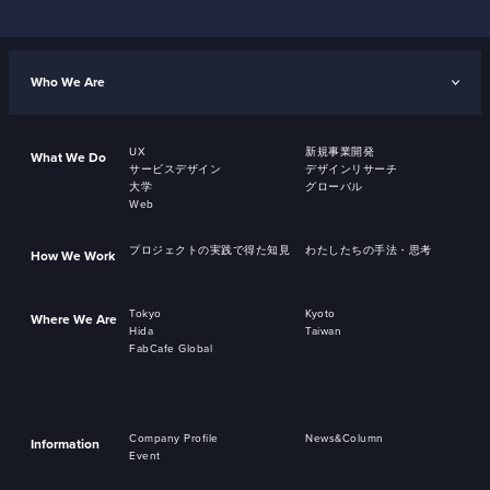
Who We Are
UX
新規事業開発
What We Do
サービスデザイン
デザインリサーチ
大学
グローバル
Web
プロジェクトの実践で得た知見
わたしたちの手法・思考
How We Work
Tokyo
Kyoto
Where We Are
Hida
Taiwan
FabCafe Global
Company Profile
News&Column
Information
Event