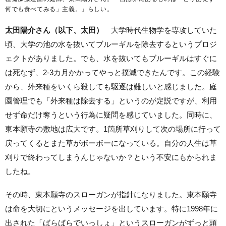
何でも食べてみる」主義。」らしい。
太田陽介さん（以下、太田）
大学時代生物学を専攻していた
頃、大学の池の水を抜いてブルーギルを除去するというプロジ
ェクトがありました。でも、水を抜いてもブルーギルはすぐに
は死なず、2-3カ月かかってやっと撲滅できたんです。この経験
から、外来種をいくら殺しても駆逐は難しいと感じました。庭
園管理でも「外来種は除去する」というのが定説ですが、利用
せず命だけ奪うという行為に疑問を感じていました。同時に、
東本願寺の敷地は広大です。1箇所草刈りして次の場所に行って
戻ってくるとまた草がボーボーになっている。自分の人生は草
刈りで終わってしまうんじゃないか？という不安にもかられま
したね。
その時、東本願寺のスローガンが指針になりました。東本願寺
は命を大切にというメッセージを出しています。特に1998年に
出された「ばらばらでいっしょ」というスローガンがずっと頭