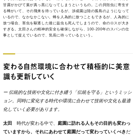
甘露がかびて葉が真っ黒になってしまうというもの。この貝殻虫に寄生す
る蜂がいて、その飛来を待っているが、渉成園は陸の孤島のようになって
いるので、なかなかこない。蜂を人為的に放つこともできるが、人為的に
放つ場合、害虫を駆逐した後に益虫も死んでしまうので、命のロスが大き
すぎる。太田さんの精神的安全も確保しながら、100-200年のスパンの仕
事として捉えているので、気長に待っているという。
変わる自然環境に合わせて積極的に美意
識も更新していく
ー 伝統的な技術や文化に付き纏う「伝統を守る」というミッシ
ョン。同時に変化する時代や環境に合わせて技術や文化も最適
化していく必要があります。
太田
時代が変わる中で、
庭園に訪れる人もその目的も変わっ
ていますから、それにあわせて庭園だって変わっていくべき
だ