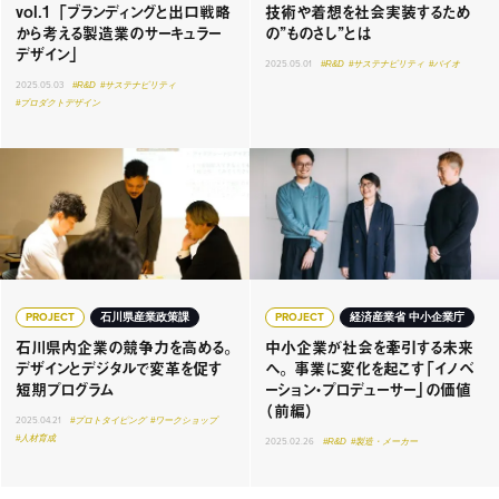
vol.1 「ブランディングと出口戦略
技術や着想を社会実装するため
から考える製造業のサーキュラー
の”ものさし”とは
デザイン」
2025.05.01
#R&D
#サステナビリティ
#バイオ
2025.05.03
#R&D
#サステナビリティ
#プロダクトデザイン
PROJECT
石川県産業政策課
PROJECT
経済産業省 中小企業庁
石川県内企業の競争力を高める。
中小企業が社会を牽引する未来
デザインとデジタルで変革を促す
へ。 事業に変化を起こす「イノベ
短期プログラム
ーション・プロデューサー」の価値
（前編）
2025.04.21
#プロトタイピング
#ワークショップ
#人材育成
2025.02.26
#R&D
#製造・メーカー