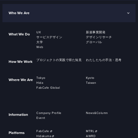
Who We Are
UX
新規事業開発
What We Do
サービスデザイン
デザインリサーチ
大学
グローバル
Web
プロジェクトの実践で得た知見
わたしたちの手法・思考
How We Work
Tokyo
Kyoto
Where We Are
Hida
Taiwan
FabCafe Global
Company Profile
News&Column
Information
Event
FabCafe
MTRL
Platforms
Hidakuma
AWRD