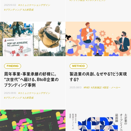
#デザイン経営
#プロトタイピング
2025.10.02
#コミュニケーションデザイン
#ブランディング
#人材育成
FINDING
METHOD
周年事業・事業承継の好機に。
製造業の共創、なぜやる？どう実現
“次世代”へ届ける、BtoB企業の
する？
ブランディング事例
2025.08.13
#R&D
#共創施設
#製造・メーカー
2025.09.10
#コミュニケーションデザイン
#ブランディング
#人材育成