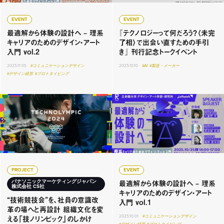
EVENT
EVENT
最適解から体験の設計へ – 理系
『テクノロジーって何だろう？〈未完
キャリアのためのデザイン・アート
了相〉で出会い直すための手引
入門 vol.2
き』 刊行記念トークイベント
2025.11.05
#コミュニケーションデザイン
2025.10.10
#AI
#製造・メーカー
#デザイン経営
#プロトタイピング
PROJECT
EVENT
最適解から体験の設計へ – 理系
パナソニックマーケティングジャパン
株式会社 CS社
キャリアのためのデザイン・アート
“技術競技会”を、社員の意識改
入門 vol.1
革の場へと再設計 組織文化を変
える「技ノリンピック」のしかけ
2025.10.01
#コミュニケーションデザイン