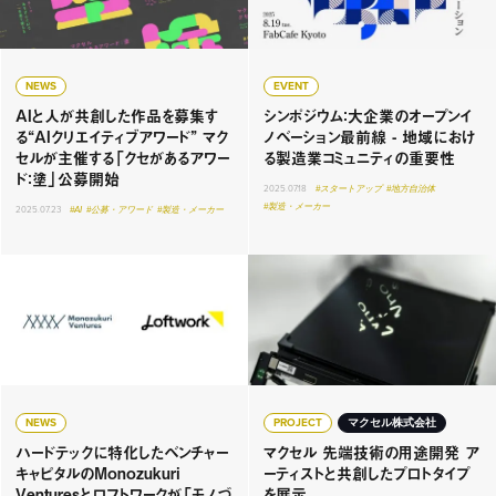
NEWS
EVENT
AIと人が共創した作品を募集す
シンポジウム：大企業のオープンイ
る“AIクリエイティブアワード” マク
ノベーション最前線 - 地域におけ
セルが主催する「クセがあるアワー
る製造業コミュニティの重要性
ド：塗」公募開始
2025.07.18
#スタートアップ
#地方自治体
#製造・メーカー
2025.07.23
#AI
#公募・アワード
#製造・メーカー
NEWS
PROJECT
マクセル株式会社
ハードテックに特化したベンチャー
マクセル 先端技術の用途開発 ア
キャピタルのMonozukuri
ーティストと共創したプロトタイプ
Venturesとロフトワークが「モノづ
を展示