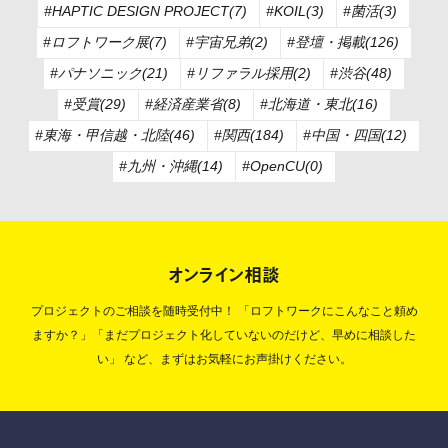
#HAPTIC DESIGN PROJECT(7)
#KOIL(3)
#菌活(3)
#ロフトワーク展(7)
#宇宙兄弟(2)
#登壇・掲載(126)
#パナソニック(21)
#リファラル採用(2)
#渋谷(48)
#受賞(29)
#経済産業省(8)
#北海道・東北(16)
#東海・甲信越・北陸(46)
#関西(184)
#中国・四国(12)
#九州・沖縄(14)
#OpenCU(0)
オンライン相談
プロジェクトのご相談を随時受付中！
「ロフトワークにこんなこと頼め
ますか？」「まだプロジェクト化していないのだけど、早めに相談した
い」
など、まずはお気軽にお声掛けください。