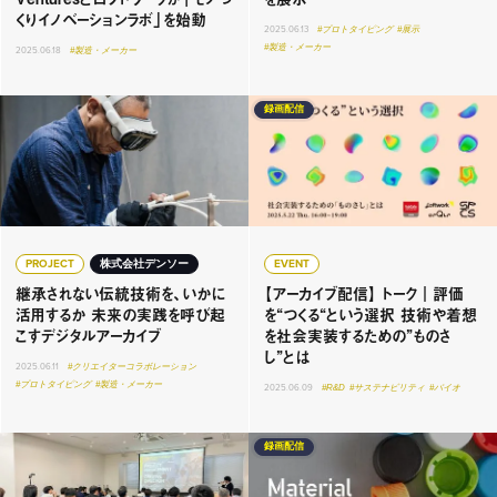
くりイノベーションラボ」を始動
2025.06.13
#プロトタイピング
#展示
#製造・メーカー
2025.06.18
#製造・メーカー
録画配信
PROJECT
株式会社デンソー
EVENT
継承されない伝統技術を、いかに
【アーカイブ配信】 トーク｜評価
活用するか 未来の実践を呼び起
を“つくる“という選択 技術や着想
こすデジタルアーカイブ
を社会実装するための”ものさ
し”とは
2025.06.11
#クリエイターコラボレーション
#プロトタイピング
#製造・メーカー
2025.06.09
#R&D
#サステナビリティ
#バイオ
録画配信