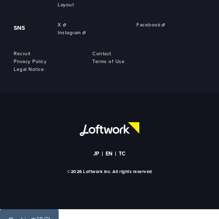
Layout
X
Facebook
SNS
Instagram
Recruit
Contact
Privacy Policy
Terms of Use
Legal Notice
JP
EN
TC
©2026 Loftwork Inc. All rights reserved