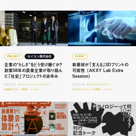
PROJECT
セイカン株式会社
EVENT
企業の“らしさ”をどう受け継ぐか？
新素材が「支える」3Dプリントの
創業58年の農業企業が取り組ん
可能性 （AKXY Lab Extra
だ「社史」プロジェクトのあゆみ
Session）
2025.12.15
#コミュニケーションデザイン
2025.12.04
#プロダクトデザイン
#組織デザイン
#製造・メーカー
#プロトタイピング
#製造・メーカー