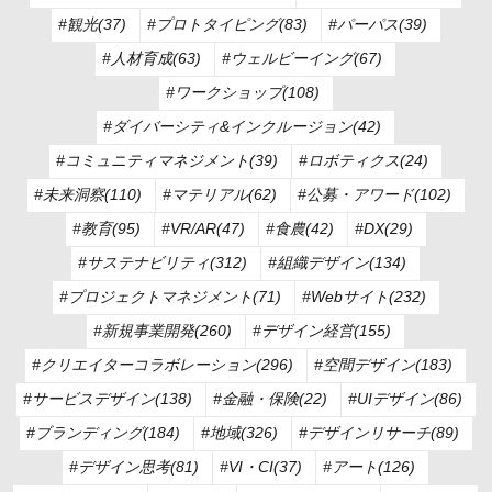
#観光(37)
#プロトタイピング(83)
#パーパス(39)
#人材育成(63)
#ウェルビーイング(67)
#ワークショップ(108)
#ダイバーシティ&インクルージョン(42)
#コミュニティマネジメント(39)
#ロボティクス(24)
#未来洞察(110)
#マテリアル(62)
#公募・アワード(102)
#教育(95)
#VR/AR(47)
#食農(42)
#DX(29)
#サステナビリティ(312)
#組織デザイン(134)
#プロジェクトマネジメント(71)
#Webサイト(232)
#新規事業開発(260)
#デザイン経営(155)
#クリエイターコラボレーション(296)
#空間デザイン(183)
#サービスデザイン(138)
#金融・保険(22)
#UIデザイン(86)
#ブランディング(184)
#地域(326)
#デザインリサーチ(89)
#デザイン思考(81)
#VI・CI(37)
#アート(126)