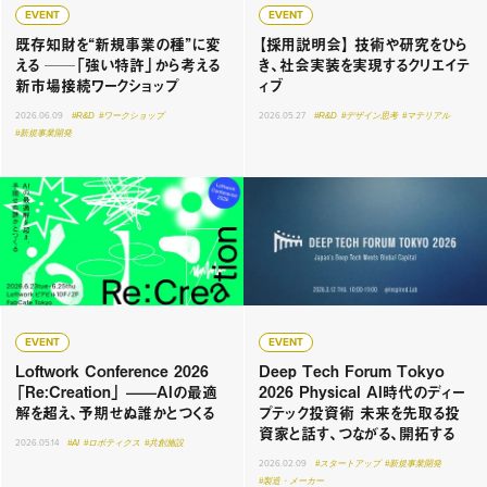
EVENT
EVENT
既存知財を“新規事業の種”に変
【採用説明会】 技術や研究をひら
える ──「強い特許」から考える
き、社会実装を実現するクリエイテ
新市場接続ワークショップ
ィブ
2026.06.09
#R&D
#ワークショップ
2026.05.27
#R&D
#デザイン思考
#マテリアル
#新規事業開発
EVENT
EVENT
Loftwork Conference 2026
Deep Tech Forum Tokyo
「Re:Creation」 ——AIの最適
2026 Physical AI時代のディー
解を超え、予期せぬ誰かとつくる
プテック投資術 未来を先取る投
資家と話す、つながる、開拓する
2026.05.14
#AI
#ロボティクス
#共創施設
2026.02.09
#スタートアップ
#新規事業開発
#製造・メーカー