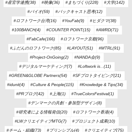
#産官学連携(38)
#映像(36)
#まちづくり(228)
#大学(142)
#バイオ(59)
#バックキャスト思考(12)
#ロフトワーク台湾(16)
#YouFab(9)
#ヒダクマ(38)
#100BANCH(4)
#COUNTER POINT(15)
#AWRD(71)
#FabCafe(166)
#ロフトワーク京都(96)
#ふだんのロフトワーク(85)
#LAYOUT(51)
#MTRL(91)
#Project-OnGoing(2)
#NANDA会(9)
#デジタルマーケティング(7)
#Loftwork is...(11)
#GREEN&GLOBE Partners(54)
#SFプロトタイピング(21)
#idunit(4)
#Culture & People(115)
#Knowledge & Tips(34)
#PRブログ(42)
#上海(1)
#TrueColorsFestival(1)
#デンマークの共創・参加型デザイン(8)
#研究者による情報発信(20)
#ロフトワーク香港(4)
#LWクリエイティブMTG(7)
#プロジェクト成果(10)
#チーム・組織(73)
#プリンシプル(4)
#クリエイティブ(75)