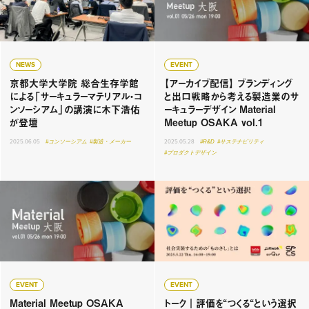
NEWS
EVENT
京都大学大学院 総合生存学館
【アーカイブ配信】 ブランディング
による「サーキュラーマテリアル・コ
と出口戦略から考える製造業のサ
ンソーシアム」の講演に木下浩佑
ーキュラーデザイン Material
が登壇
Meetup OSAKA vol.1
2025.06.05
#コンソーシアム
#製造・メーカー
2025.05.28
#R&D
#サステナビリティ
#プロダクトデザイン
EVENT
EVENT
Material Meetup OSAKA
トーク｜評価を“つくる“という選択