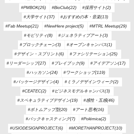
#PMBOK(25)
#BioClub(22)
#採用サイト(2)
#大学サイト(37)
#おすすめの本・音楽(13)
#Fab Meetup(21)
#NewHere project(5)
#MTRL Meetup(29)
#モビリティ(8)
#ジェネラティブアート(3)
#ブロックチェーン(3)
#オープンキャンパス(1)
#デザイン・スプリント(6)
#ファシリテーション(25)
#リーダーシップ(27)
#プレイブック(9)
#アイデアソン(17)
#ハッカソン(24)
#ワークショップ(119)
#パッケージデザイン(4)
#ミラノデザインウィーク(2)
#CEATEC(2)
#ビジネスモデルキャンバス(3)
#スペキュラティブデザイン(19)
#感性・五感(46)
#ボトムアップ型(20)
#アート思考(16)
#バックキャスティング(7)
#Polémica(2)
#USIODESIGNPROJECT(6)
#MORETHANPROJECT(10)