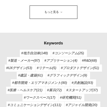
もっと見る
Keywords
#地方自治体(148)
#コンソーシアム(25)
#製造・メーカー(97)
#アプリケーション(4)
#R&D(68)
#UXデザイン(53)
#リテール(5)
#プロダクトデザイン(51)
#建設・建築(61)
#グラフィックデザイン(9)
#都市開発・エリアマネジメント(90)
#共創施設(93)
#医療・ヘルスケア(21)
#展示(72)
#スタートアップ(37)
#ワークスペース(17)
#研究機関(51)
#コミュニケーションデザイン(111)
#アジャイル開発(20)