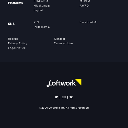
FabCafe
MTRL
Platforms
Hidakuma
AWRD
Layout
X
Facebook
SNS
Instagram
Recruit
Contact
Privacy Policy
Terms of Use
Legal Notice
JP
EN
TC
©2026 Loftwork Inc. All rights reserved