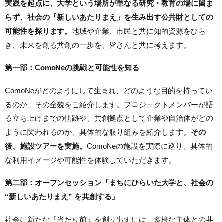
実践を起点に、大学という場所が単なる研究・教育の場に留ま
らず、社会の「新しいあたりまえ」を生み出す公共財としての
可能性を探ります。
地域や企業、市民と共に知的資源をひら
き、未来を創る共創の一歩を、皆さんと共に考えます。
第一部：ComoNeの挑戦と可能性を知る
ComoNeがどのようにして生まれ、どのような目的を持ってい
るのか、その全貌をご紹介します。プロジェクトメンバーが語
る立ち上げまでの軌跡や、共創拠点として企業や自治体がどの
ように関われるのか、具体的な取り組みを紹介します。
その
後、施設ツアーを実施。
ComoNeの施設を実際に巡り、具体的
な利用イメージや可能性を体験していただきます。
第二部：オープンセッション「まちにひらいた大学と、社会の
“新しいあたりまえ” を共創する」
社会に新たな「当たり前」を創り出すには、多様な主体との共