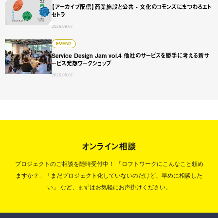
【アーカイブ配信】商業施設と公共 - 文化のコモンズにまつわるエト
セトラ
2026.08.07
Service Design Jam vol.4 他社のサービスを勝手に
EVENT
Service Design Jam vol.4 他社のサービスを勝手に考える新サ
ービス発想ワークショップ
2026.08.07
オンライン相談
プロジェクトのご相談を随時受付中！
「ロフトワークにこんなこと頼め
ますか？」「まだプロジェクト化していないのだけど、早めに相談した
い」
など、まずはお気軽にお声掛けください。