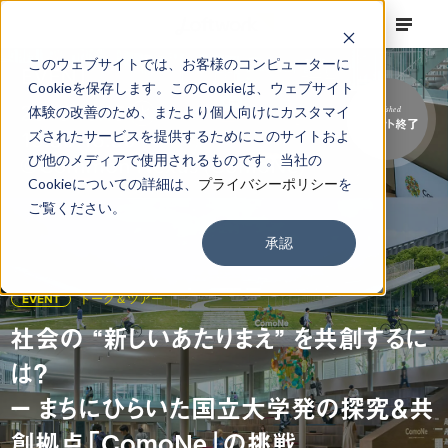
このウェブサイトでは、お客様のコンピューターに
Cookieを保存します。このCookieは、ウェブサイト
体験の改善のため、またより個人向けにカスタマイ
Finished
イベント終了
ズされたサービスを提供するためにこのサイトおよ
び他のメディアで使用されるものです。当社の
Cookieについての詳細は、
プライバシーポリシー
を
ご覧ください。
承認
EVENT
トーク＆ツアー
社会の “新しいあたりまえ” を共創するに
は？
ー まちにひらいた国立大学発の探究＆共
創拠点「ComoNe」の挑戦