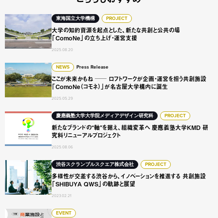
大学の知的資源を起点とした、新たな共創と公共の場 「Com
東海国立大学機構
PROJECT
大学の知的資源を起点とした、新たな共創と公共の場
「ComoNe」の立ち上げ・運営支援
2025.08.20
ここが未来かもね ── ロフトワークが企画・運営を担う共創
NEWS
Press Release
ここが未来かもね ── ロフトワークが企画・運営を担う共創施設
「ComoNe（コモネ）」が名古屋大学構内に誕生
2025.05.29
新たなブランドの“軸”を据え、組織変革へ 慶應義塾大学KM
慶應義塾大学大学院メディアデザイン研究科
PROJECT
新たなブランドの“軸”を据え、組織変革へ 慶應義塾大学KMD 研
究科リニューアルプロジェクト
2025.08.06
多様性が交差する渋谷から、イノベーションを推進する 共創施設
渋谷スクランブルスクエア株式会社
PROJECT
多様性が交差する渋谷から、イノベーションを推進する 共創施設
「SHIBUYA QWS」の軌跡と展望
2023.02.21
【アーカイブ配信】商業施設と公共 - 文化のコモンズにまつ
EVENT