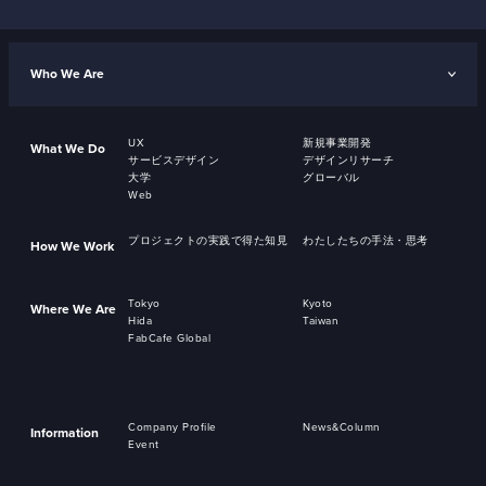
Who We Are
UX
新規事業開発
What We Do
サービスデザイン
デザインリサーチ
大学
グローバル
Web
プロジェクトの実践で得た知見
わたしたちの手法・思考
How We Work
Tokyo
Kyoto
Where We Are
Hida
Taiwan
FabCafe Global
Company Profile
News&Column
Information
Event