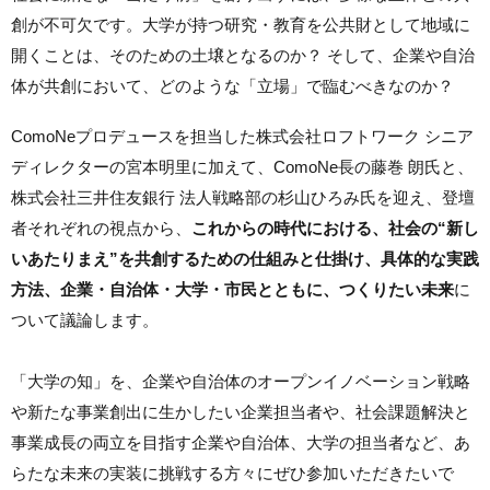
創が不可欠です。大学が持つ研究・教育を公共財として地域に
開くことは、そのための土壌となるのか？ そして、企業や自治
体が共創において、どのような「立場」で臨むべきなのか？
ComoNeプロデュースを担当した株式会社ロフトワーク シニア
ディレクターの宮本明里に加えて、ComoNe長の藤巻 朗氏と、
株式会社三井住友銀行 法人戦略部の杉山ひろみ氏を迎え、登壇
者それぞれの視点から、
これからの時代における、社会の“新し
いあたりまえ”を共創するための仕組みと仕掛け、具体的な実践
方法、企業・自治体・大学・市民とともに、つくりたい未来
に
ついて議論します。
「大学の知」を、企業や自治体のオープンイノベーション戦略
や新たな事業創出に生かしたい企業担当者や、社会課題解決と
事業成長の両立を目指す企業や自治体、大学の担当者など、あ
らたな未来の実装に挑戦する方々にぜひ参加いただきたいで