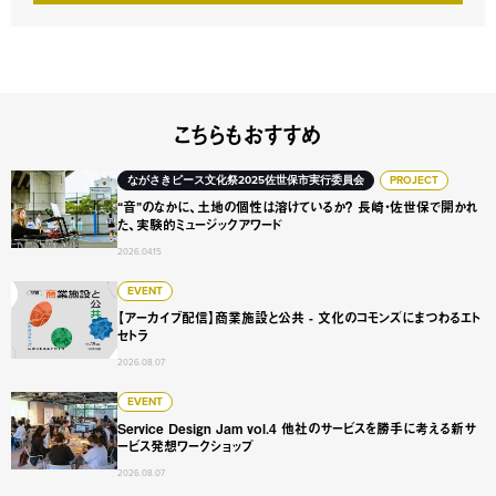
こちらもおすすめ
“音”のなかに、土地の個性は溶けているか？ 長崎・佐世保
ながさきピース文化祭2025佐世保市実行委員会
PROJECT
“音”のなかに、土地の個性は溶けているか？ 長崎・佐世保で開かれ
た、実験的ミュージックアワード
2026.04.15
【アーカイブ配信】商業施設と公共 - 文化のコモンズにまつ
EVENT
【アーカイブ配信】商業施設と公共 - 文化のコモンズにまつわるエト
セトラ
2026.08.07
Service Design Jam vol.4 他社のサービスを勝手に
EVENT
Service Design Jam vol.4 他社のサービスを勝手に考える新サ
ービス発想ワークショップ
2026.08.07