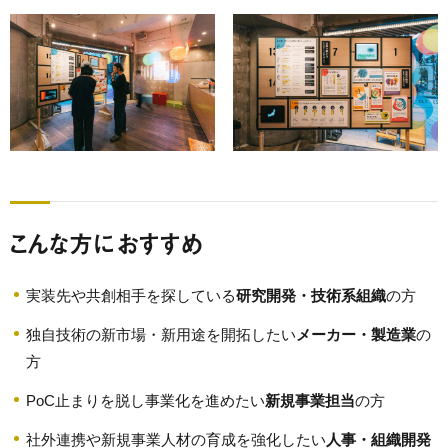
こんな方におすすめ
実装先や共創相手を探している
研究開発・技術系組織
の方
独自技術の新市場・新用途を開拓したい
メーカー・製造業
の
方
PoC止まりを脱し事業化を進めたい
新規事業担当
の方
社外連携や新規事業人材の育成を強化したい
人事・組織開発