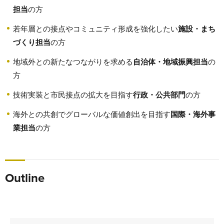
担当
の方
若年層との接点やコミュニティ形成を強化したい
施設・まち
づくり担当
の方
地域外との新たなつながりを求める
自治体・地域振興担当
の
方
技術実装と市民接点の拡大を目指す
行政・公共部門
の方
海外との共創でグローバルな価値創出を目指す
国際・海外事
業担当
の方
Outline