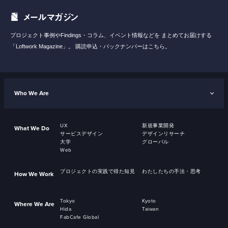
メールマガジン
プロジェクト事例やFindings・コラム、イベント情報などを
まとめてお届けする
「Loftwork Magazine」。
購読申込・バックナンバーはこちら。
Who We Are
UX
新規事業開発
What We Do
サービスデザイン
デザインリサーチ
大学
グローバル
Web
プロジェクトの実践で得た知見
わたしたちの手法・思考
How We Work
Tokyo
Kyoto
Where We Are
Hida
Taiwan
FabCafe Global