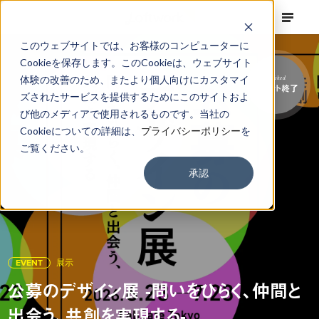
このウェブサイトでは、お客様のコンピューターに
Cookieを保存します。このCookieは、ウェブサイト
体験の改善のため、またより個人向けにカスタマイ
Finished
イベント終了
ズされたサービスを提供するためにこのサイトおよ
び他のメディアで使用されるものです。当社の
Cookieについての詳細は、
プライバシーポリシー
を
ご覧ください。
承認
EVENT
展示
公募のデザイン展 -問いをひらく、仲間と
出会う、共創を実現する-