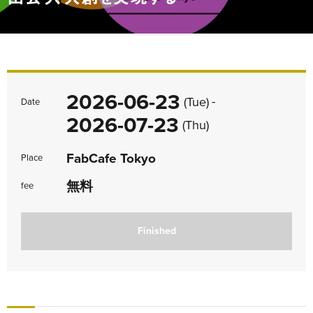
2026-06-23
-
(Tue)
Date
2026-07-23
(Thu)
FabCafe Tokyo
Place
無料
fee
Finished