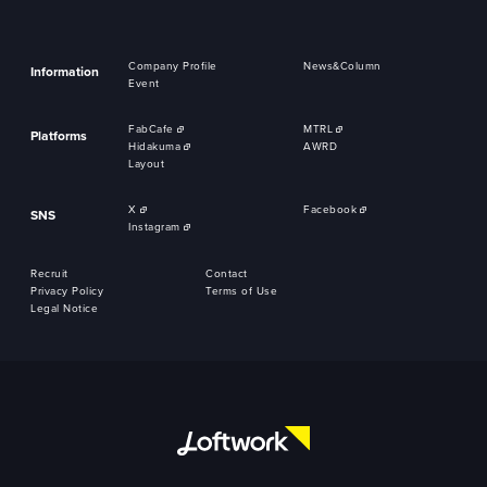
Company Profile
News&Column
Information
Event
FabCafe
MTRL
Platforms
Hidakuma
AWRD
Layout
X
Facebook
SNS
Instagram
Recruit
Contact
Privacy Policy
Terms of Use
Legal Notice