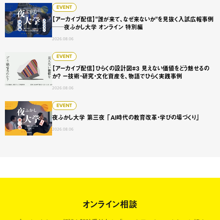
【アーカイブ配信】"誰が来て、なぜ来ないか"を見抜く入試広
EVENT
【アーカイブ配信】"誰が来て、なぜ来ないか"を見抜く入試広報事例
──夜ふかし大学 オンライン 特別編
2026.08.06
【アーカイブ配信】ひらくの設計図#3 見えない価値をどう
EVENT
【アーカイブ配信】ひらくの設計図#3 見えない価値をどう魅せるの
か？ ー技術・研究・文化資産を、物語でひらく実践事例
2026.08.06
夜ふかし大学 第三夜 「AI時代の教育改革・学びの場づくり
EVENT
夜ふかし大学 第三夜 「AI時代の教育改革・学びの場づくり」
2026.08.06
オンライン相談