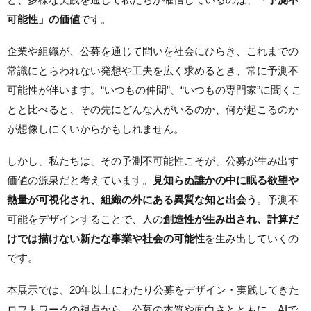
可能性」の価値
です。
企業や組織が、公募を通じて問いを社会にひらき、これまでの
常識にとらわれない発想や工夫を広く求めるとき、常に予測不
可能性が伴います。“いつもの仲間”、“いつもの専門家”に聞くこ
とと比べると、その先にどんな人がいるのか、何が起こるのか
が想像しにくいからかもしれません。
しかし、私たちは、その予測不可能性こそが、公募が生み出す
価値の源泉だと考えています。
見知らぬ誰かの中に眠る欲望や
熱量が可視化され、組織の外にある異質な知と出会う
。予測不
可能をデザインすることで、人の
創造性が生み出され、計算だ
けでは描けない新たな事業や社会の可能性
を生み出していくの
です。
本展示では、20年以上にわたり公募をデザイン・実践してきた
ロフトワークの視点から、公募の本質や面白さとともに、AIで