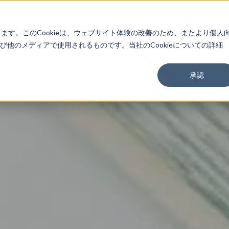
About
Service
Work
Findings
します。このCookieは、ウェブサイト体験の改善のため、またより個人
他のメディアで使用されるものです。当社のCookieについての詳細
承認