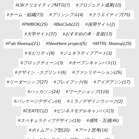
#LWクリエイティブMTG(7)
#プロジェクト成果(10)
#チーム・組織(73)
#プリンシプル(4)
#クリエイティブ(75)
#PMBOK(25)
#BioClub(22)
#採用サイト(2)
#大学サイト(37)
#おすすめの本・音楽(13)
#Fab Meetup(21)
#NewHere project(5)
#MTRL Meetup(29)
#モビリティ(8)
#ジェネラティブアート(3)
#ブロックチェーン(3)
#オープンキャンパス(1)
#デザイン・スプリント(6)
#ファシリテーション(25)
#リーダーシップ(27)
#プレイブック(9)
#アイデアソン(17)
#ハッカソン(24)
#ワークショップ(119)
#パッケージデザイン(4)
#ミラノデザインウィーク(2)
#CEATEC(2)
#ビジネスモデルキャンバス(3)
#スペキュラティブデザイン(19)
#感性・五感(46)
#ボトムアップ型(20)
#アート思考(16)