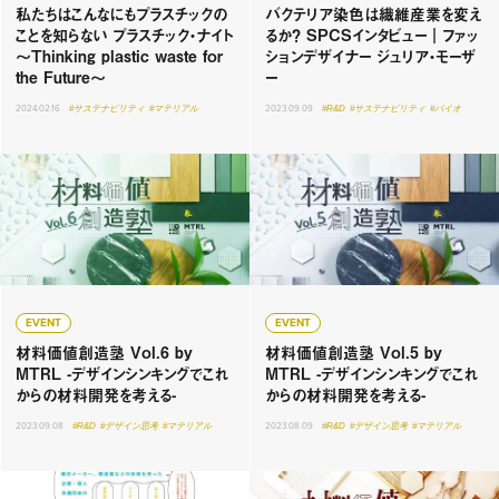
私たちはこんなにもプラスチックの
バクテリア染色は繊維産業を変え
ことを知らない プラスチック・ナイト
るか？ SPCSインタビュー｜ファッ
〜Thinking plastic waste for
ションデザイナー ジュリア・モーザ
the Future〜
ー
2024.02.16
#サステナビリティ
#マテリアル
2023.09.09
#R&D
#サステナビリティ
#バイオ
EVENT
EVENT
材料価値創造塾 Vol.6 by
材料価値創造塾 Vol.5 by
MTRL -デザインシンキングでこれ
MTRL -デザインシンキングでこれ
からの材料開発を考える-
からの材料開発を考える-
2023.09.08
#R&D
#デザイン思考
#マテリアル
2023.08.09
#R&D
#デザイン思考
#マテリアル