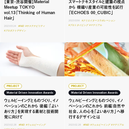
【東京・渋谷開催】Material
スマートテキスタイルと建築の視点
Meetup TOKYO
から 機織り産業の可能性を試行
vol.13「Thinking of Human
「ECHOES 00_CUBIC」
Hair」
2023.03.14
#クリエイターコラボレーション
#プロトタイピング
#マテリアル
2023.03.24
#R&D
#サステナビリティ
#プロダクトデザイン
PROJECT
PROJECT
Material Driven Innovation Awards
Material Driven Innovation Awards
ウェルビーイングとものづくり、イノ
ウェルビーイングとものづくり、イノ
ベーションのこれから 後編：「よい
ベーションのこれから 前編：自然や
あり方」を実現する素材と技術開
社会、人の心を「よいあり方」へ移
発に向けて
行するデザインとは
2023.02.28
#R&D
#ウェルビーイング
2023.02.28
#R&D
#ウェルビーイング
#マテリアル