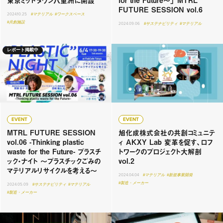
東京ミッドタウン八重洲に開設
for the Future〜」 MTRL
FUTURE SESSION vol.6
2024.10.25
#マテリアル
#ワークスペース
#共創施設
2024.09.06
#サステナビリティ
#マテリアル
レポート掲載中
EVENT
EVENT
MTRL FUTURE SESSION
旭化成株式会社の共創コミュニテ
vol.06 -Thinking plastic
ィ AKXY Lab 変革を促す、ロフ
waste for the Future- プラスチ
トワークのプロジェクト大解剖
ック・ナイト 〜プラスチックごみの
vol.2
マテリアルリサイクルを考える〜
2024.04.04
#マテリアル
#新規事業開発
#製造・メーカー
2024.05.09
#サステナビリティ
#マテリアル
#製造・メーカー