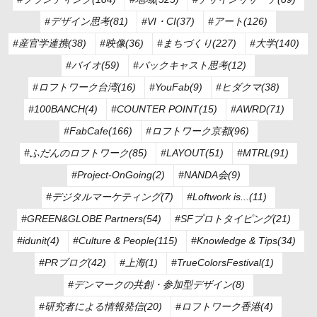
#デザイン思考(81)
#VI・CI(37)
#アート(126)
#産官学連携(38)
#映像(36)
#まちづくり(227)
#大学(140)
#バイオ(59)
#バックキャスト思考(12)
#ロフトワーク台湾(16)
#YouFab(9)
#ヒダクマ(38)
#100BANCH(4)
#COUNTER POINT(15)
#AWRD(71)
#FabCafe(166)
#ロフトワーク京都(96)
#ふだんのロフトワーク(85)
#LAYOUT(51)
#MTRL(91)
#Project-OnGoing(2)
#NANDA会(9)
#デジタルマーケティング(7)
#Loftwork is...(11)
#GREEN&GLOBE Partners(54)
#SFプロトタイピング(21)
#idunit(4)
#Culture & People(115)
#Knowledge & Tips(34)
#PRブログ(42)
#上海(1)
#TrueColorsFestival(1)
#デンマークの共創・参加型デザイン(8)
#研究者による情報発信(20)
#ロフトワーク香港(4)