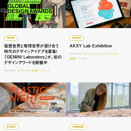
NEWS
EVENT
仮想世界と物理世界が溶け合う
AKXY Lab Exhibition
時代のデザインアイデアを募集！
2024.03.03
#プロトタイピング
#マテリアル
「GEMINI Laboratory」が、初の
#製造・メーカー
デザインアワードを開催中
2024.03.19
#マテリアル
#公募・アワード
EVENT
FINDING