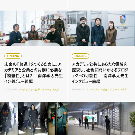
FINDING
FINDING
未来の「普通」をつくるために。ア
アカデミアと共にあらたな領域を
カデミアと企業との共創に必要な
探求し、社会に問いかけるプロジ
「複雑性」とは？ 南澤孝太先生
ェクトの可能性 南澤孝太先生
インタビュー後編
インタビュー前編
2025.04.04
#マテリアル
#公募・アワード
#大学
2025.04.04
#マテリアル
#公募・アワード
#大学