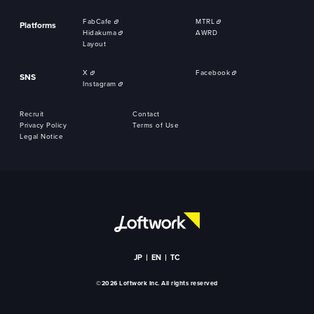
FabCafe
MTRL
Platforms
Hidakuma
AWRD
Layout
X
Facebook
SNS
Instagram
Recruit
Contact
Privacy Policy
Terms of Use
Legal Notice
JP
EN
TC
©2026 Loftwork Inc. All rights reserved