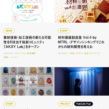
NEWS
EVENT
素材技術・加工技術の新たな可能
材料価値創造塾 Vol.4 by
性を引き出す協創コミュニティ
MTRL -デザインシンキングでこれ
「AKXY Lab」をオープン
からの材料開発を考える-
2023.06.13
#マテリアル
#研究機関
2023.05.12
#R&D
#デザイン思考
#マテリアル
#製造・メーカー
EVENT
PROJECT
FabCafe Fuji