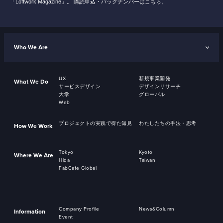
「Loftwork Magazine」。
購読申込・バックナンバーはこちら。
Who We Are
UX
新規事業開発
What We Do
サービスデザイン
デザインリサーチ
大学
グローバル
Web
プロジェクトの実践で得た知見
わたしたちの手法・思考
How We Work
Tokyo
Kyoto
Where We Are
Hida
Taiwan
FabCafe Global
Company Profile
News&Column
Information
Event