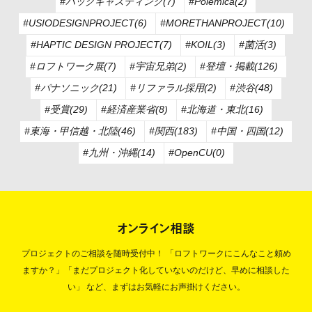
#バックキャスティング(7)
#Polémica(2)
#USIODESIGNPROJECT(6)
#MORETHANPROJECT(10)
#HAPTIC DESIGN PROJECT(7)
#KOIL(3)
#菌活(3)
#ロフトワーク展(7)
#宇宙兄弟(2)
#登壇・掲載(126)
#パナソニック(21)
#リファラル採用(2)
#渋谷(48)
#受賞(29)
#経済産業省(8)
#北海道・東北(16)
#東海・甲信越・北陸(46)
#関西(183)
#中国・四国(12)
#九州・沖縄(14)
#OpenCU(0)
オンライン相談
プロジェクトのご相談を随時受付中！
「ロフトワークにこんなこと頼め
ますか？」「まだプロジェクト化していないのだけど、早めに相談した
い」
など、まずはお気軽にお声掛けください。