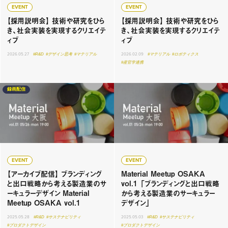
EVENT
EVENT
【採用説明会】 技術や研究をひら
【採用説明会】 技術や研究をひら
き、社会実装を実現するクリエイテ
き、社会実装を実現するクリエイテ
ィブ
ィブ
2026.05.27
#R&D
#デザイン思考
#マテリアル
2026.02.09
#マテリアル
#ロボティクス
#産官学連携
録画配信
EVENT
EVENT
【アーカイブ配信】 ブランディング
Material Meetup OSAKA
と出口戦略から考える製造業のサ
vol.1 「ブランディングと出口戦略
ーキュラーデザイン Material
から考える製造業のサーキュラー
Meetup OSAKA vol.1
デザイン」
2025.05.28
#R&D
#サステナビリティ
2025.05.03
#R&D
#サステナビリティ
#プロダクトデザイン
#プロダクトデザイン