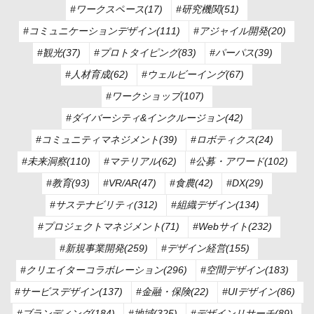
#ワークスペース(17)
#研究機関(51)
#コミュニケーションデザイン(111)
#アジャイル開発(20)
#観光(37)
#プロトタイピング(83)
#パーパス(39)
#人材育成(62)
#ウェルビーイング(67)
#ワークショップ(107)
#ダイバーシティ&インクルージョン(42)
#コミュニティマネジメント(39)
#ロボティクス(24)
#未来洞察(110)
#マテリアル(62)
#公募・アワード(102)
#教育(93)
#VR/AR(47)
#食農(42)
#DX(29)
#サステナビリティ(312)
#組織デザイン(134)
#プロジェクトマネジメント(71)
#Webサイト(232)
#新規事業開発(259)
#デザイン経営(155)
#クリエイターコラボレーション(296)
#空間デザイン(183)
#サービスデザイン(137)
#金融・保険(22)
#UIデザイン(86)
#ブランディング(184)
#地域(325)
#デザインリサーチ(89)