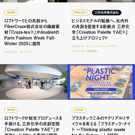
NEWS
PROJECT
三井化学株式会社
ロフトワークとの共創から
ビジネスモデルの転換へ、社内外
FiberCraze株式会社の繊維素
の共創を促進する新拠点 三井化
材「Craze-tex®」がdoubletの
学「Creation Palette YAE®」
Paris Fashion Week Fall-
立ち上げプロジェクト
Winter 2025に採用
2024.10.25
#コミュニケーションデザイン
#マテリアル
#共創施設
2025.02.07
#マテリアル
NEWS
EVENT
ロフトワークが総合プロデュースを
プラスチックごみのマテリアルリサ
手掛ける、三井化学の共創空間
イクルを考える 「プラスチック・ナイ
®
「Creation Palette YAE
」が
ト 〜Thinking plastic waste