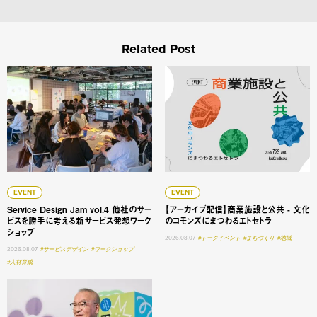
Related Post
Service Design Jam vol.4 他社のサービスを勝手に
【アーカイブ配信】商業施設と
EVENT
EVENT
Service Design Jam vol.4 他社のサー
【アーカイブ配信】商業施設と公共 - 文化
ビスを勝手に考える新サービス発想ワーク
のコモンズにまつわるエトセトラ
ショップ
2026.08.07
#トークイベント
#まちづくり
#地域
2026.08.07
#サービスデザイン
#ワークショップ
#人材育成
大学変革 #1 明星学苑 理事長 謳歌する学びの未来 ──「