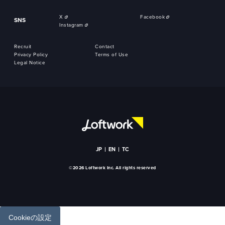
X
Facebook
SNS
Instagram
Recruit
Contact
Privacy Policy
Terms of Use
Legal Notice
JP
EN
TC
©2026 Loftwork Inc. All rights reserved
Cookieの設定