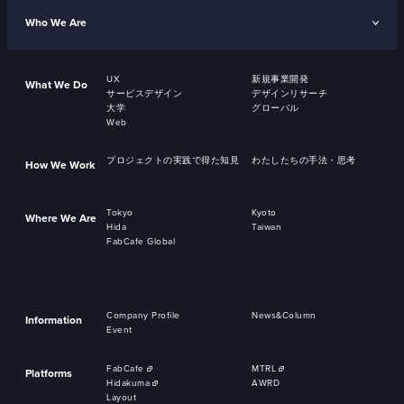
Who We Are
UX
新規事業開発
What We Do
サービスデザイン
デザインリサーチ
大学
グローバル
Web
プロジェクトの実践で得た知見
わたしたちの手法・思考
How We Work
Tokyo
Kyoto
Where We Are
Hida
Taiwan
FabCafe Global
Company Profile
News&Column
Information
Event
FabCafe
MTRL
Platforms
Hidakuma
AWRD
Layout