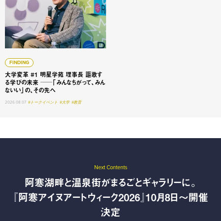
FINDING
大学変革 #1 明星学苑 理事長 謳歌す
る学びの未来 ──「みんなちがって、みん
ないい」の、その先へ
2026.08.07
#トークイベント
#大学
#教育
Next Contents
阿寒湖畔と温泉街がまるごとギャラリーに。
『阿寒アイヌアートウィーク2026』10月8日〜開催
決定