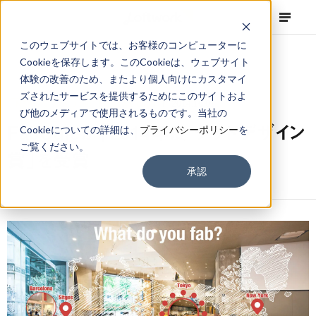
このウェブサイトでは、お客様のコンピューターに
Cookieを保存します。このCookieは、ウェブサイト
体験の改善のため、またより個人向けにカスタマイ
ズされたサービスを提供するためにこのサイトおよ
NEWS
Corporate
,
Press Release
2014.10.01
び他のメディアで使用されるものです。当社の
FabCafeが「2014年度 グッドデザイン
Cookieについての詳細は、
プライバシーポリシー
を
ご覧ください。
賞」を受賞
承認