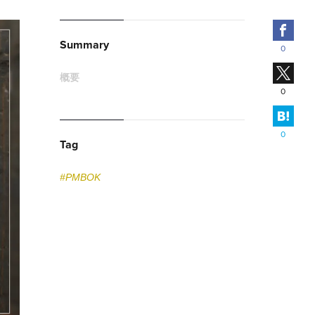
Fac
Summary
0
X
概要
0
はて
0
Tag
#PMBOK