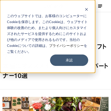
このウェブサイトでは、お客様のコンピューターに
Cookieを保存します。このCookieは、ウェブサイト
体験の改善のため、またより個人向けにカスタマイ
ズされたサービスを提供するためにこのサイトおよ
NEWS
Corporate
,
Column
2016.06.22
び他のメディアで使用されるものです。当社の
年間200件のイベントを開催するロフト
Cookieについての詳細は、
プライバシーポリシー
を
ご覧ください。
ワークが
承認
本当にオススメする、ケータリングパート
ナー10選