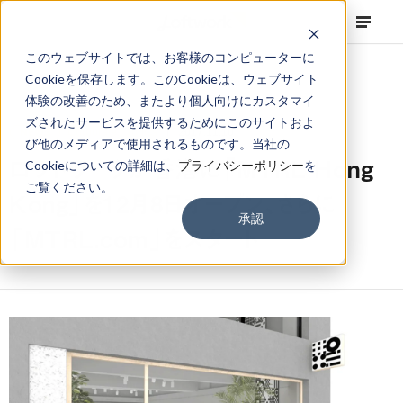
このウェブサイトでは、お客様のコンピューターに
Cookieを保存します。このCookieは、ウェブサイト
体験の改善のため、またより個人向けにカスタマイ
ズされたサービスを提供するためにこのサイトおよ
NEWS
Corporate
,
Topics
2017.11.10
び他のメディアで使用されるものです。当社の
ロフトワークが香港に「MTRL Hong
Cookieについての詳細は、
プライバシーポリシー
を
ご覧ください。
Kong」を12月8日オープン、さらに
承認
「MTRL.com」をスタート