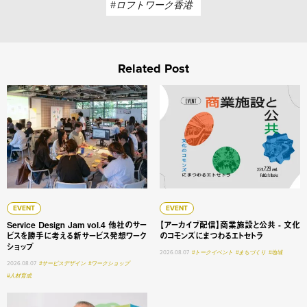
#ロフトワーク香港
Related Post
Service Design Jam vol.4 他社のサービスを勝手に
【アーカイブ配信】商業施設と
EVENT
EVENT
Service Design Jam vol.4 他社のサー
【アーカイブ配信】商業施設と公共 - 文化
ビスを勝手に考える新サービス発想ワーク
のコモンズにまつわるエトセトラ
ショップ
2026.08.07
#トークイベント
#まちづくり
#地域
2026.08.07
#サービスデザイン
#ワークショップ
#人材育成
大学変革 #1 明星学苑 理事長 謳歌する学びの未来 ──「