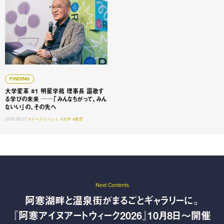
FINDING
大学変革 #1 明星学苑 理事長 謳歌す
る学びの未来 ──「みんなちがって、みん
ないい」の、その先へ
2026.08.07
#トークイベント
#大学
#教育
Next Contents
阿寒湖畔と温泉街がまるごとギャラリーに。
『阿寒アイヌアートウィーク2026』10月8日〜開催