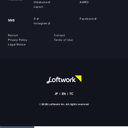
Hidakuma
AWRD
Layout
X
Facebook
SNS
Instagram
Recruit
Contact
Privacy Policy
Terms of Use
Legal Notice
JP
EN
TC
©2026 Loftwork Inc. All rights reserved