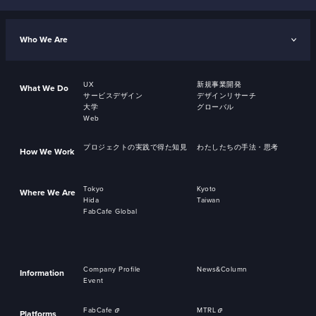
Who We Are
UX
新規事業開発
What We Do
サービスデザイン
デザインリサーチ
大学
グローバル
Web
プロジェクトの実践で得た知見
わたしたちの手法・思考
How We Work
Tokyo
Kyoto
Where We Are
Hida
Taiwan
FabCafe Global
Company Profile
News&Column
Information
Event
FabCafe
MTRL
Platforms