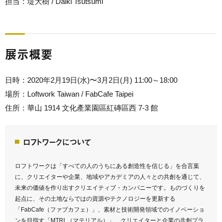
担当：
堤大樹 / Daiki Tsutsumi
展示概要
日時：2020年2月19日(水)〜3月2日(月) 11:00～18:00
場所：Loftwork Taiwan / FabCafe Taipei
住所：華山 1914 文化產業園區紅磚區西 7-3 館
ロフトワークについて
ロフトワークは「すべての人のうちにある創造性を信じる」を合言葉
に、クリエイターや企業、地域やアカデミアの人々との共創を通じて、
未来の価値を作り出すクリエイティブ・カンパニーです。ものづくりを
起点に、その土地ならではの資源やテクノロジーを更新する
「FabCafe（ファブカフェ）」、素材と技術開発領域でのイノベーショ
ンを目指す「MTRL（マテリアル）」、クリエイターと企業の共創プラ