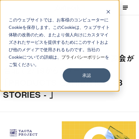
このウェブサイトでは、お客様のコンピューターに
Cookieを保存します。このCookieは、ウェブサイト
体験の改善のため、またより個人向けにカスタマイ
ズされたサービスを提供するためにこのサイトおよ
NEWS
Projects
,
Press Release
2020.02.14
び他のメディアで使用されるものです。当社の
YAOYA PROJECTの成果発表会が
Cookieについての詳細は、
プライバシーポリシー
を
ご覧ください。
台北で2/19からスタート
承認
「PRODUCTS EXHIBITION - 8
STORIES - 」