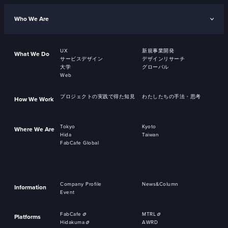
Who We Are
UX
新規事業開発
What We Do
サービスデザイン
デザインリサーチ
大学
グローバル
Web
プロジェクトの実践で得た知見
わたしたちの手法・思考
How We Work
Tokyo
Kyoto
Where We Are
Hida
Taiwan
FabCafe Global
Company Profile
News&Column
Information
Event
FabCafe
MTRL
Platforms
Hidakuma
AWRD