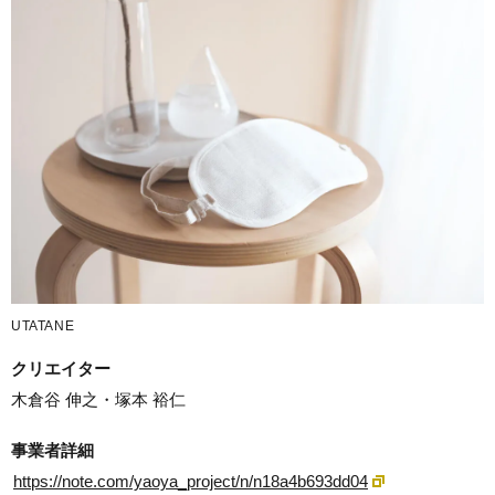
UTATANE
クリエイター
木倉谷 伸之・塚本 裕仁
事業者詳細
https://note.com/yaoya_project/n/n18a4b693dd04