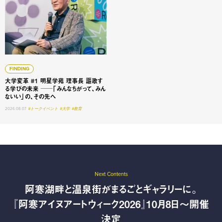
FINDING
大学変革 #1 明星学苑 理事長 謳歌す
る学びの未来 ──「みんなちがって、みん
ないい」の、その先へ
2026.08.07
#トークイベント
#大学
#教育
Next Contents
阿寒湖畔と温泉街がまるごとギャラリーに。
『阿寒アイヌアートウィーク2026』10月8日〜開催
決定