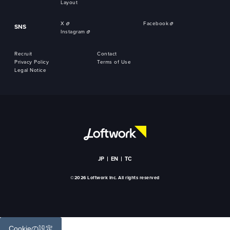
Layout
X
Facebook
SNS
Instagram
Recruit
Contact
Privacy Policy
Terms of Use
Legal Notice
JP
EN
TC
©2026 Loftwork Inc. All rights reserved
Cookieの設定