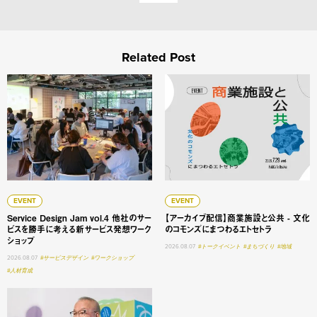
Related Post
Service Design Jam vol.4 他社のサービスを勝手に
【アーカイブ配信】商業施設と
EVENT
EVENT
Service Design Jam vol.4 他社のサー
【アーカイブ配信】商業施設と公共 - 文化
ビスを勝手に考える新サービス発想ワーク
のコモンズにまつわるエトセトラ
ショップ
2026.08.07
#トークイベント
#まちづくり
#地域
2026.08.07
#サービスデザイン
#ワークショップ
#人材育成
大学変革 #1 明星学苑 理事長 謳歌する学びの未来 ──「