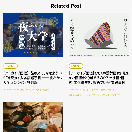
Related Post
【アーカイブ配信】"誰が来て、なぜ来ないか"を見抜く入試広
【アーカイブ配信】ひらくの設
EVENT
EVENT
【アーカイブ配信】"誰が来て、なぜ来ない
【アーカイブ配信】ひらくの設計図#3 見え
か"を見抜く入試広報事例 ──夜ふかし
ない価値をどう魅せるのか？ ー技術・研
大学 オンライン 特別編
究・文化資産を、物語でひらく実践事例
2026.08.06
#ブランディング
#大学
#教育
2026.08.06
#クリエイターコラボレーション
#コミュニケーションデザイン
#ブランディング
見えない価値は「うまく語る」だけでは届かない 技術・研