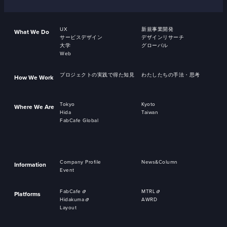
UX
新規事業開発
What We Do
サービスデザイン
デザインリサーチ
大学
グローバル
Web
プロジェクトの実践で得た知見
わたしたちの手法・思考
How We Work
Tokyo
Kyoto
Where We Are
Hida
Taiwan
FabCafe Global
Company Profile
News&Column
Information
Event
FabCafe
MTRL
Platforms
Hidakuma
AWRD
Layout