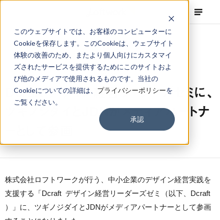
このウェブサイトでは、お客様のコンピューターに
Cookieを保存します。このCookieは、ウェブサイト
体験の改善のため、またより個人向けにカスタマイ
ズされたサービスを提供するためにこのサイトおよ
NEWS
Corporate
,
Topics
2021.01.25
び他のメディアで使用されるものです。当社の
Dcraft デザイン経営リーダーズゼミに、
Cookieについての詳細は、
プライバシーポリシー
を
ご覧ください。
ツギノジダイとJDNがメディアパートナ
承認
ーとして参画
株式会社ロフトワークが行う、中小企業のデザイン経営実践を
支援する「Dcraft デザイン経営リーダーズゼミ（以下、Dcraft
）」に、ツギノジダイとJDNがメディアパートナーとして参画