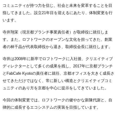
コミュニティが持つ力を信じ、社会と未来を変革することを目
指してきました。設立21年目を迎えるにあたり、体制変更を行
います。
寺井
翔茉（
現京都ブランチ事業責任者）
が取締役に就任しま
す。また、ロフトワークのオープンな文化を担ってきた、創業
者の林千晶が代表取締役から退き、取締役会長に就任します。
寺井は2008年に新卒でロフトワークに入社後、クリエイティブ
ディレクターとして多くの成果を残し、2017年に京都ブランチ
とFabCafe Kyotoの責任者に就任、京都オフィスを大きく成長さ
せてきただけではなく、常に新しい構造とクリエイティブコミ
ュニティのあり方を京都を中心に提示をしてきていました。
今回の体制変更では、ロフトワークの健やかな新陳代謝と、自
律的に成長するエコシステムの実装を目指しています。