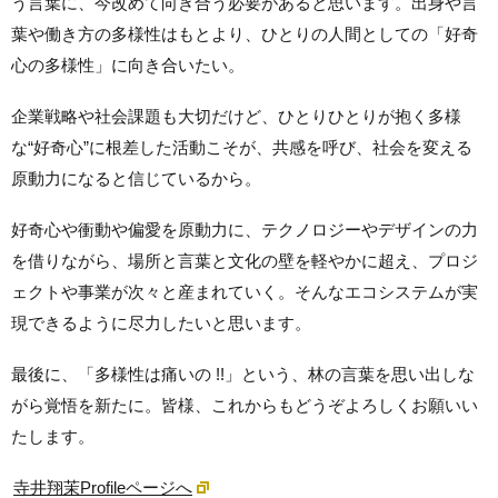
う言葉に、今改めて向き合う必要があると思います。出身や言
葉や働き方の多様性はもとより、ひとりの人間としての「好奇
心の多様性」に向き合いたい。
企業戦略や社会課題も大切だけど、ひとりひとりが抱く多様
な“好奇心”に根差した活動こそが、共感を呼び、社会を変える
原動力になると信じているから。
好奇心や衝動や偏愛を原動力に、テクノロジーやデザインの力
を借りながら、場所と言葉と文化の壁を軽やかに超え、プロジ
ェクトや事業が次々と産まれていく。そんなエコシステムが実
現できるように尽力したいと思います。
最後に、
「多様性は痛いの !!
」という、林の言葉を思い出しな
がら覚悟を新たに。
皆様、これからもどうぞよろしくお願いい
たします。
寺井
翔茉Profileページへ