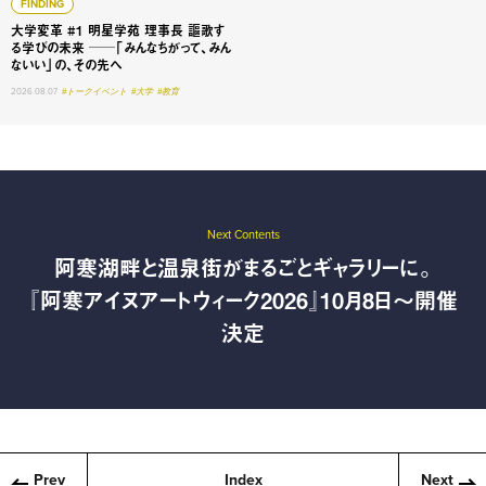
FINDING
大学変革 #1 明星学苑 理事長 謳歌す
る学びの未来 ──「みんなちがって、みん
ないい」の、その先へ
2026.08.07
#トークイベント
#大学
#教育
Next Contents
阿寒湖畔と温泉街がまるごとギャラリーに。
『阿寒アイヌアートウィーク2026』10月8日〜開催
決定
Prev
Index
Next