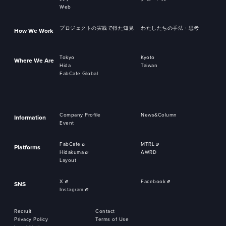
Web
プロジェクトの実践で得た知見
わたしたちの手法・思考
How We Work
Tokyo
Kyoto
Where We Are
Hida
Taiwan
FabCafe Global
Company Profile
News&Column
Information
Event
FabCafe
MTRL
Platforms
Hidakuma
AWRD
Layout
X
Facebook
SNS
Instagram
Recruit
Contact
Privacy Policy
Terms of Use