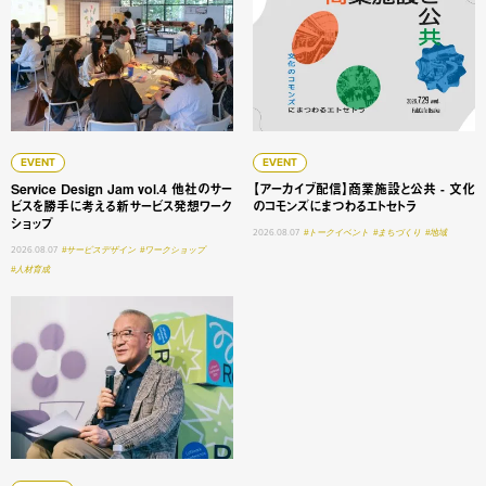
EVENT
EVENT
Service Design Jam vol.4 他社のサー
【アーカイブ配信】商業施設と公共 - 文化
ビスを勝手に考える新サービス発想ワーク
のコモンズにまつわるエトセトラ
ショップ
2026.08.07
#トークイベント
#まちづくり
#地域
2026.08.07
#サービスデザイン
#ワークショップ
#人材育成
大学変革 #1 明星学苑 理事長 謳歌する学びの未来 ──「