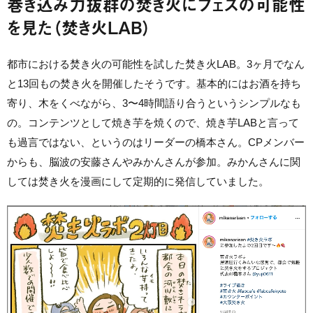
巻き込み力抜群の焚き火にフェスの可能性
を見た（焚き火LAB）
都市における焚き火の可能性を試した焚き火LAB。3ヶ月でなん
と13回もの焚き火を開催したそうです。基本的にはお酒を持ち
寄り、木をくべながら、3〜4時間語り合うというシンプルなも
の。コンテンツとして焼き芋を焼くので、焼き芋LABと言って
も過言ではない、というのはリーダーの橋本さん。CPメンバー
からも、脳波の安藤さんやみかんさんが参加。みかんさんに関
しては焚き火を漫画にして定期的に発信していました。