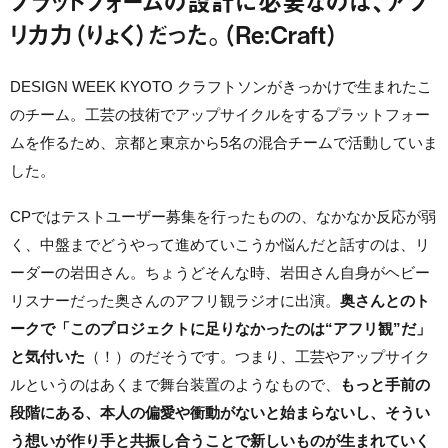
プラットフォームの設計に必要なのは、アフ
リカ力（りょく）だった。（Re:Craft）
DESIGN WEEK KYOTO クラフトソンがきっかけで生まれたこ
のチーム。工芸の技術でアップサイクルをするプラットフォー
ムを作るため、京都と東京から5名の混合チームで活動していま
した。
CPではテストユーザー募集を行ったものの、なかなか反応が弱
く、中盤までどうやって進めていこうか悩んだと話すのは、リ
ーダーの岩田さん。ちょうどそんな時、岩田さん自身がヘビー
リスナーだった奥さんのアフリ観ラジオに出演。
奥さんとのト
ークで「このプロジェクトに足りなかったのは“アフリ観”だ」
と気付いた
（！）のだそうです。つまり、工芸やアップサイク
ルというのはあくまで舞台装置のようなもので、
もっと手前の
段階にある、本人の偏愛や衝動がないと始まらないし、そうい
う想いが作り手と共振し合うことで新しいものが生まれていく