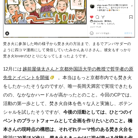
焚き火に参加した時の様子から焚き火の方法まで、まるでアンバサダーの
ように四コマ漫画にして発信していたみかんありささん。彼女もすっかり
焚き火loverのひとりになってしまったようです。
12月には
越前屋俵太さんと京都外国語大学の教授で哲学者の原
先生とイベントを開催
。本当はもっと京都市内でも焚き火
をしたかったそうなのですが、唯一長岡天満宮で実現できたも
のの、なかなかハードルが高かったとのこと。今回のCPでは、
活動の第一歩として、焚き火自体を色々な人と実施し、ポテン
シャルを試したそうですが、
今後の活動としては、ひとつのイ
ベントのプラットフォームとして企画を作りたいとのこと。橋
本さんの現時点の構想は、それぞれテーマ性のある焚き火台を
淀川に20基ほど作り、焚き火をきっかけに皆が遊べる体験を作