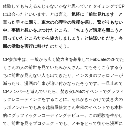
体験してもらえるんじゃないかなと思っていたタイミングでCP
に出会ったといいます。とは言え、
気軽に「前世見れます」と
言った早々に困り、東大の心理学の教授を探し、繋がりもない
中、事情と想いをぶつけたところ、「ちょうど講座を開こうと
思っていたところだから協力しましょう」と快諾いただき、今
回の活動を実行に移せた
のだそう。
CP参加中は、一般から広く協力者を募集してFabCafeの2Fでた
くさんの人の前世を見ていたみかんさん。でもそうこうするう
ちに前世が見えない人も出てきたり、インスタのフォロアーが
減ったり、漫画の仕事が追い付かなったそうです。一旦止めて
CPメンバーと遊んでいたら、焚き火LABのイベントでグラフィ
ックレコーディングをすることに。それがきっかけで焚き火の
ラボメンバーでもある越前屋俵太さん主催のイベントでも本格
的にグラフィックレコーディングデビュー。この経験を生かし
て、前世を見るプロジェクトでも、メモをとって後から漫画に