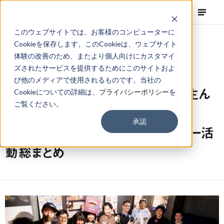
このウェブサイトでは、お客様のコンピューターに
Cookieを保存します。このCookieは、ウェブサイト
体験の改善のため、またより個人向けにカスタマイ
ズされたサービスを提供するためにこのサイトおよ
NEWS
Corporate
,
Topics
2021.03.01
び他のメディアで使用されるものです。当社の
偏愛と衝動は3ヶ月で化学反応を生ん
Cookieについての詳細は、
プライバシーポリシー
を
ご覧ください。
だか？
承認
COUNTER POINT第1期メンバー活
動総まとめ