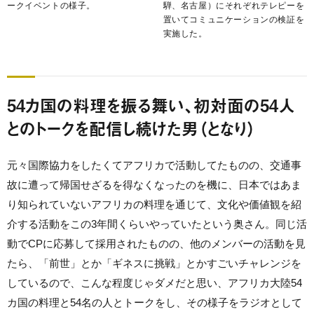
ークイベントの様子。
騨、名古屋）にそれぞれテレピーを
置いてコミュニケーションの検証を
実施した。
54カ国の料理を振る舞い、初対面の54人
とのトークを配信し続けた男（となり）
元々国際協力をしたくてアフリカで活動してたものの、交通事
故に遭って帰国せざるを得なくなったのを機に、日本ではあま
り知られていないアフリカの料理を通じて、文化や価値観を紹
介する活動をこの3年間くらいやっていたという奥さん。同じ活
動でCPに応募して採用されたものの、他のメンバーの活動を見
たら、「前世」とか「ギネスに挑戦」とかすごいチャレンジを
しているので、こんな程度じゃダメだと思い、アフリカ大陸54
カ国の料理と54名の人とトークをし、その様子をラジオとして