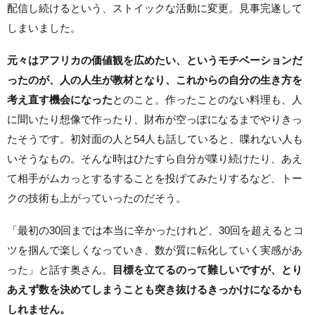
配信し続けるという、ストイックな活動に変更。見事完遂して
しまいました。
元々はアフリカの価値観を広めたい、というモチベーションだ
ったのが、人の人生が教材となり、これからの自分の生き方を
考え直す機会になった
とのこと。作ったことのない料理も、人
に聞いたり想像で作ったり、財布が空っぽになるまでやりきっ
たそうです。初対面の人と54人も話していると、喋れない人も
いそうなもの。そんな時はひたすら自分が喋り続けたり、あえ
て相手がムカっとするすることを投げてみたりするなど、トー
クの技術も上がっていったのだそう。
「最初の30回までは本当に辛かったけれど、30回を超えるとコ
ツを掴んで楽しくなっていき、数が質に転化していく実感があ
った」と話す奥さん。
目標を立てるのって難しいですが、とり
あえず数を決めてしまうことも突き抜けるきっかけになるかも
しれません。