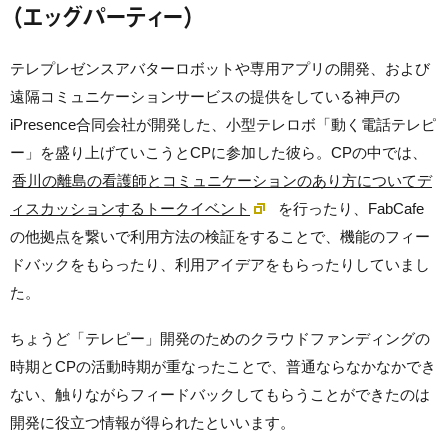
（エッグパーティー）
テレプレゼンスアバターロボットや専用アプリの開発、および
遠隔コミュニケーションサービスの提供をしている神戸の
iPresence合同会社
が開発した、小型
テレロボ「動く電話テレピ
ー」
を盛り上げていこうとCPに参加した彼ら。CPの中では、
香川の離島の看護師とコミュニケーションのあり方についてデ
ィスカッションするトークイベント
を行ったり、FabCafe
の他拠点を繋いで利用方法の検証をすることで、機能のフィー
ドバックをもらったり、利用アイデアをもらったりしていまし
た。
ちょうど「テレピー」開発のためのクラウドファンディングの
時期とCPの活動時期が重なったことで、普通ならなかなかでき
ない、触りながらフィードバックしてもらうことができたのは
開発に役立つ情報が得られたといいます。