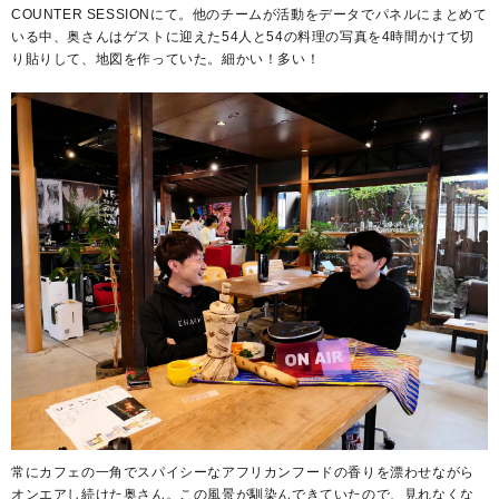
COUNTER SESSIONにて。他のチームが活動をデータでパネルにまとめて
いる中、奥さんはゲストに迎えた54人と54の料理の写真を4時間かけて切
り貼りして、地図を作っていた。細かい！多い！
常にカフェの一角でスパイシーなアフリカンフードの香りを漂わせながら
オンエアし続けた奥さん。この風景が馴染んできていたので、見れなくな