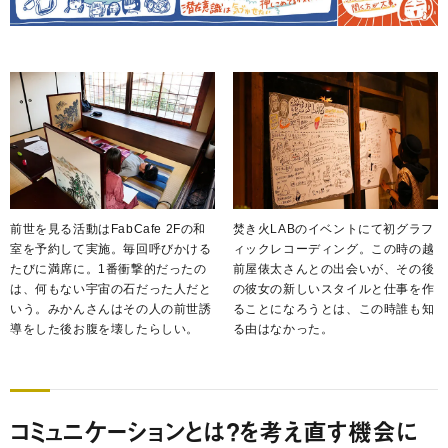
前世を見る活動はFabCafe 2Fの和
焚き火LABのイベントにて初グラフ
室を予約して実施。毎回呼びかける
ィックレコーディング。この時の越
たびに満席に。1番衝撃的だったの
前屋俵太さんとの出会いが、その後
は、何もない宇宙の石だった人だと
の彼女の新しいスタイルと仕事を作
いう。みかんさんはその人の前世誘
ることになろうとは、この時誰も知
導をした後お腹を壊したらしい。
る由はなかった。
コミュニケーションとは？を考え直す機会に