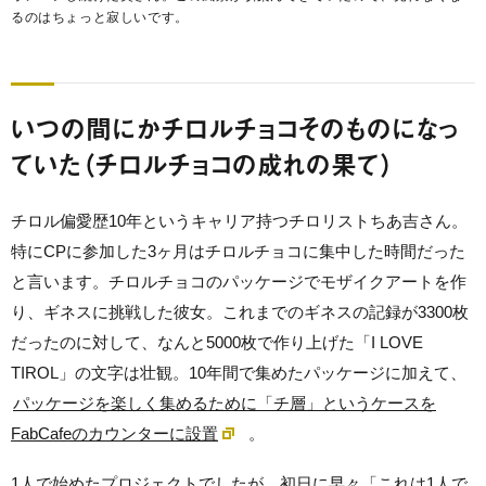
るのはちょっと寂しいです。
いつの間にかチロルチョコそのものになっ
ていた（チロルチョコの成れの果て）
チロル偏愛歴10年というキャリア持つチロリストちあ吉さん。
特にCPに参加した3ヶ月はチロルチョコに集中した時間だった
と言います。チロルチョコのパッケージでモザイクアートを作
り、ギネスに挑戦した彼女。これまでのギネスの記録が3300枚
だったのに対して、なんと5000枚で作り上げた「I LOVE
TIROL」の文字は壮観。10年間で集めたパッケージに加えて、
パッケージを楽しく集めるために「チ層」というケースを
FabCafeのカウンターに設置
。
1人で始めたプロジェクトでしたが、初日に早々「これは1人で