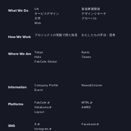
UX
新規事業開発
What We Do
サービスデザイン
デザインリサーチ
大学
グローバル
Web
プロジェクトの実践で得た知見
わたしたちの手法・思考
How We Work
Tokyo
Kyoto
Where We Are
Hida
Taiwan
FabCafe Global
Company Profile
News&Column
Information
Event
FabCafe
MTRL
Platforms
Hidakuma
AWRD
Layout
X
Facebook
SNS
Instagram