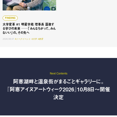
FINDING
大学変革 #1 明星学苑 理事長 謳歌す
る学びの未来 ──「みんなちがって、みん
ないい」の、その先へ
2026.08.07
#トークイベント
#大学
#教育
Next Contents
阿寒湖畔と温泉街がまるごとギャラリーに。
『阿寒アイヌアートウィーク2026』10月8日〜開催
決定