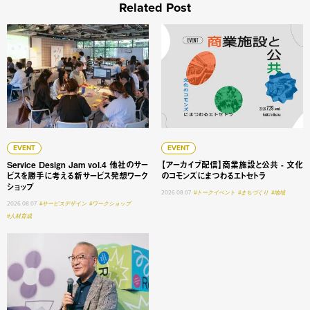
Related Post
Service Design Jam vol.4 他社のサービスを勝手に
【アーカイブ配信】商業施設と
EVENT
EVENT
Service Design Jam vol.4 他社のサー
【アーカイブ配信】商業施設と公共 - 文化
ビスを勝手に考える新サービス発想ワーク
のコモンズにまつわるエトセトラ
ショップ
2026.08.07
#トークイベント
#まちづくり
#地域
2026.08.07
#サービスデザイン
#ワークショップ
#人材育成
大学変革 #1 明星学苑 理事長 謳歌する学びの未来 ──「