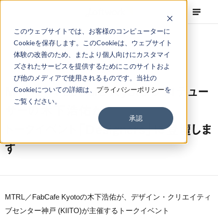
このウェブサイトでは、お客様のコンピューターに
Cookieを保存します。このCookieは、ウェブサイト
体験の改善のため、またより個人向けにカスタマイ
ズされたサービスを提供するためにこのサイトおよ
NEWS
Corporate
,
Topics
2023.01.11
び他のメディアで使用されるものです。当社の
MTRL／FabCafe Kyoto プロデュー
Cookieについての詳細は、
プライバシーポリシー
を
ご覧ください。
サーの木下浩佑が
承認
トークイベント「Designers」に登壇しま
す
MTRL／FabCafe Kyotoの木下浩佑が、デザイン・クリエイティ
ブセンター神戸 (KIITO)が主催するトークイベント