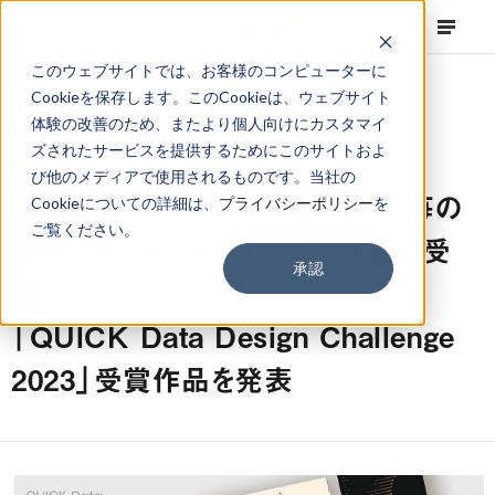
このウェブサイトでは、お客様のコンピューターに
Cookieを保存します。このCookieは、ウェブサイト
体験の改善のため、またより個人向けにカスタマイ
ズされたサービスを提供するためにこのサイトおよ
NEWS
Projects
,
Topics
2023.07.12
び他のメディアで使用されるものです。当社の
グランプリは、私たちの知らない「苺の
Cookieについての詳細は、
プライバシーポリシー
を
ご覧ください。
世界」をビジュアライズした作品が受
承認
賞！
「QUICK Data Design Challenge
2023」受賞作品を発表