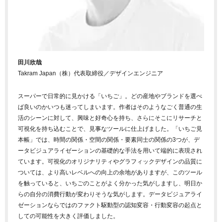
田川欣哉
Takram Japan（株）代表取締役／デザインエンジニア
スーパーで日常的に見かける「いちご」。どの産地やブランドを選べ
ば良いのかいつも迷ってしまいます。作者はそのようなごく普通の生
活のシーンに対して、興味と好奇心を持ち、さらにそこにリサーチと
可視化を持ち込むことで、見事なツールに仕上げました。「いちご見
本帳」では、時間の関係・空間の関係・要素同士の関係の3つが、デ
ータビジュアライゼーションの基礎的な手法を用いて端的に表現され
ています。可視化のオリジナリティやグラフィックデザインの品質に
ついては、より高いレベルへの向上の余地がありますが、このツール
を触っていると、いちごのことがよく分かった気がしますし、明日か
らの自分の消費行動が変わりそうな気がします。データビジュアライ
ゼーションならではのファクト駆動型の認知変容・行動変容の起点と
しての可能性を大きく評価しました。