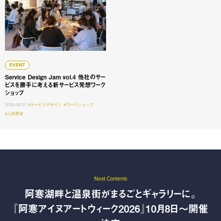
EVENT
Service Design Jam vol.4 他社のサー
ビスを勝手に考える新サービス発想ワーク
ショップ
2026.08.07
#サービスデザイン
#ワークショップ
#人材育成
Next Contents
阿寒湖畔と温泉街がまるごとギャラリーに。
『阿寒アイヌアートウィーク2026』10月8日〜開催