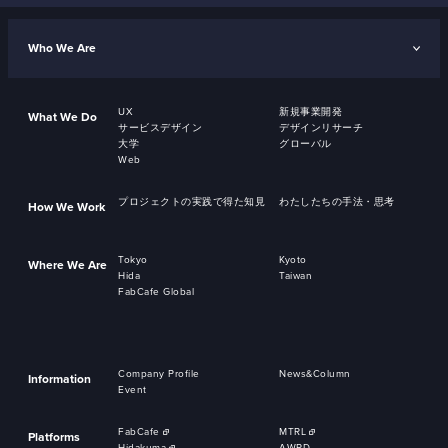
Who We Are
UX
新規事業開発
What We Do
サービスデザイン
デザインリサーチ
大学
グローバル
Web
プロジェクトの実践で得た知見
わたしたちの手法・思考
How We Work
Tokyo
Kyoto
Where We Are
Hida
Taiwan
FabCafe Global
Company Profile
News&Column
Information
Event
FabCafe
MTRL
Platforms