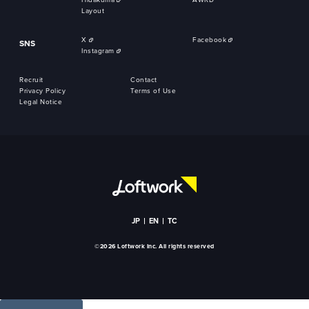
Hidakuma
AWRD
Layout
X
Facebook
SNS
Instagram
Recruit
Contact
Privacy Policy
Terms of Use
Legal Notice
JP
EN
TC
©2026 Loftwork Inc. All rights reserved