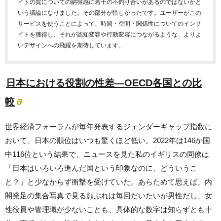
イトの質についての納得感に若干の不釣り合いがあるのではないかと
いう議論になりました。その部分が惜しかったです。ユーザーがこの
サービスを使うことによって、時間・空間・関係性についてのインサ
イトを獲得し、それが認知変容や行動変容につながるような、よりよ
いデザインへの飛躍を期待しています。
日本における役割の性差―OECD各国との比
較
世界経済フォーラムが毎年発表するジェンダーギャップ指数に
おいて、日本の順位はいつも驚くほど低い。2022年は146か国
中116位という結果で、ニュースを見た私のイギリスの同僚は
「日本はいろいろ進んだ国という印象なのに、どういうこ
と？」と少なからず衝撃を受けていた。あらためて思えば、内
閣発足の集合写真で見る顔ぶれは毎回だいたいが男性だし、女
性役員や管理職が少ないことも、具体的な数字は知らずとも十