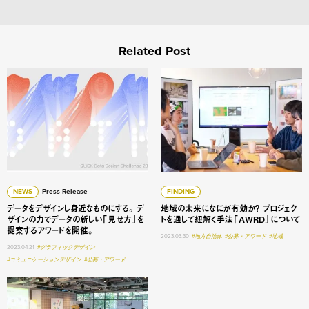
Related Post
データをデザインし身近なものにする。 デザインの力でデ
地域の未来になにが有効か？ 
NEWS
Press Release
FINDING
データをデザインし身近なものにする。 デ
地域の未来になにが有効か？ プロジェク
ザインの力でデータの新しい「見せ方」を
トを通して紐解く手法「AWRD」について
提案するアワードを開催。
2023.03.30
#地方自治体
#公募・アワード
#地域
2023.04.21
#グラフィックデザイン
#コミュニケーションデザイン
#公募・アワード
Service Design Jam vol.4 他社のサービスを勝手に