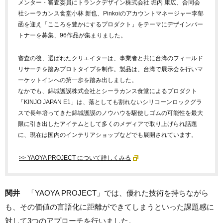
メンター・審査委員にトランクデザイン株式会社 堀内 康広、合同会
社シーラカンス食堂小林 新也、Pinkoiのアカウントマネージャー李郁
函を迎え「こころを豊かにするプロダクト」をテーマにデザインパー
トナーを募集、96作品が集まりました。
審査の後、選ばれたクリエイターは、事業者と共に台湾のフィールド
リサーチを踏みプロトタイプを制作。製品は、台湾で展示会を行いマ
ーケットインへの第一歩を踏み出しました。
なかでも、錦城護謨株式会社とシーラカンス食堂によるプロダクト
「KINJO JAPAN E1」は、落としても割れないシリコーンロックグラ
スで長年培ってきた錦城護謨のノウハウを駆使しゴムの可能性を最大
限に引き出したアイテムとして多くのメディアで取り上げられ話題
に、現在は国内のインテリアショップなどでも展開されています。
>> YAOYA PROJECT について詳しくみる
関井
「YAOYA PROJECT」では、優れた技術を持ちながら
も、その価値の言語化に距離ができてしまうといった課題感に
対して3つのアプローチを行いました。