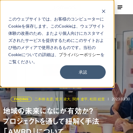
このウェブサイトでは、お客様のコンピューターに
Cookieを保存します。このCookieは、ウェブサイト
体験の改善のため、またより個人向けにカスタマイ
ズされたサービスを提供するためにこのサイトおよ
び他のメディアで使用されるものです。当社の
Cookieについての詳細は、
プライバシーポリシー
を
ご覧ください。
承認
FINDING
二本栁 友彦,
皆川 凌大,
関井 遼平,
松田 絵里
2023.03.30
地域の未来になにが有効か？
プロジェクトを通して紐解く手法
「AWRD」について