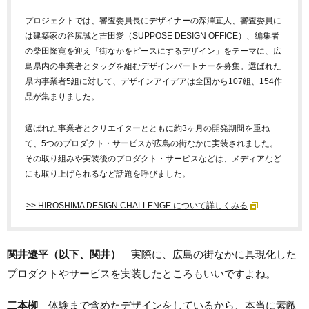
プロジェクトでは、審査委員長にデザイナーの深澤直人、審査委員に
は建築家の谷尻誠と吉田愛（SUPPOSE DESIGN OFFICE）、編集者
の柴田隆寛を迎え「街なかをピースにするデザイン」をテーマに、広
島県内の事業者とタッグを組むデザインパートナーを募集。選ばれた
県内事業者5組に対して、デザインアイデアは全国から107組、154作
品が集まりました。
選ばれた事業者とクリエイターとともに約3ヶ月の開発期間を重ね
て、5つのプロダクト・サービスが広島の街なかに実装されました。
その取り組みや実装後のプロダクト・サービスなどは、メディアなど
にも取り上げられるなど話題を呼びました。
>> HIROSHIMA DESIGN CHALLENGE について詳しくみる
関井遼平（以下、関井）
実際に、広島の街なかに具現化した
プロダクトやサービスを実装したところもいいですよね。
二本栁
体験まで含めたデザインをしているから、本当に素敵