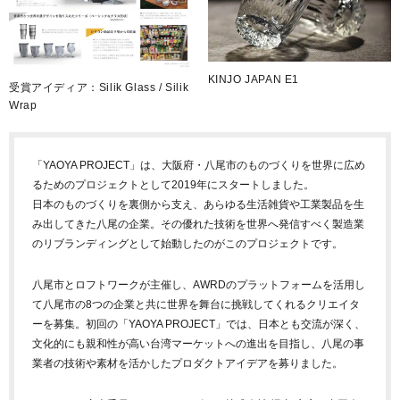
KINJO JAPAN E1
受賞アイディア：Silik Glass / Silik
Wrap
「YAOYA PROJECT」は、大阪府・八尾市のものづくりを世界に広め
るためのプロジェクトとして2019年にスタートしました。
日本のものづくりを裏側から支え、あらゆる生活雑貨や工業製品を生
み出してきた八尾の企業。その優れた技術を世界へ発信すべく製造業
のリブランディングとして始動したのがこのプロジェクトです。
八尾市とロフトワークが主催し、AWRDのプラットフォームを活用し
て八尾市の8つの企業と共に世界を舞台に挑戦してくれるクリエイタ
ーを募集。初回の「YAOYA PROJECT」では、日本とも交流が深く、
文化的にも親和性が高い台湾マーケットへの進出を目指し、八尾の事
業者の技術や素材を活かしたプロダクトアイデアを募りました。