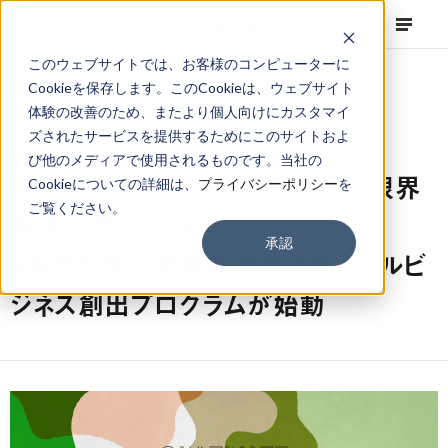
このウェブサイトでは、お客様のコンピューターに
Cookieを保存します。このCookieは、ウェブサイト
体験の改善のため、またより個人向けにカスタマイ
ズされたサービスを提供するためにこのサイトおよ
NEWS
Projects
,
Topics
2024.10.04
び他のメディアで使用されるものです。当社の
灰を活かしたイノベーションから、限界
Cookieについての詳細は、
プライバシーポリシー
を
ご覧ください。
集落の場づくりまで。
承認
4年目の岡山県真庭市サステナブルビ
ジネス創出プログラムが始動