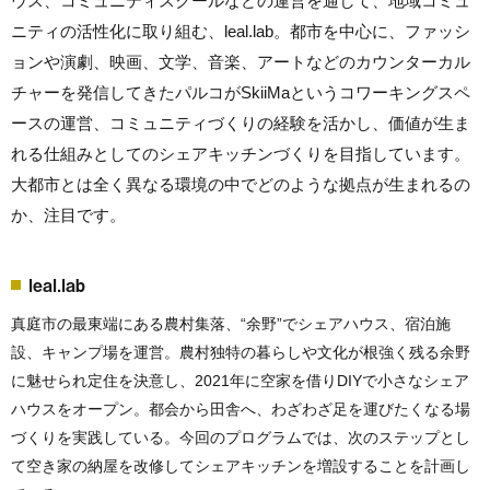
ウス、コミュニティスクールなどの運営を通して、地域コミュ
ニティの活性化に取り組む、leal.lab。都市を中心に、ファッシ
ョンや演劇、映画、文学、音楽、アートなどのカウンターカル
チャーを発信してきたパルコがSkiiMaというコワーキングスペ
ースの運営、コミュニティづくりの経験を活かし、価値が生ま
れる仕組みとしてのシェアキッチンづくりを目指しています。
大都市とは全く異なる環境の中でどのような拠点が生まれるの
か、注目です。
leal.lab
真庭市の最東端にある農村集落、“余野”でシェアハウス、宿泊施
設、キャンプ場を運営。農村独特の暮らしや文化が根強く残る余野
に魅せられ定住を決意し、2021年に空家を借りDIYで小さなシェア
ハウスをオープン。都会から田舎へ、わざわざ足を運びたくなる場
づくりを実践している。今回のプログラムでは、次のステップとし
て空き家の納屋を改修してシェアキッチンを増設することを計画し