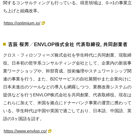
関するコンサルティングも行っている。得意領域は、0->1の事業立
ち上げと組織改革。
https://optimium.io/
吉辰 桜男／ENVLOP株式会社 代表取締役, 共同創業者
クロス・フィロソフィーズ株式会社を学生時代に共同創業、現取締
役。日本初の哲学系コンサルティング会社として、企業内の新規事
業ワークショップや、幹部育成、技術倫理やスチュワートシップ関
連の事業を行う。また、B2Cサービスの自社展開やまた企業向けに
日本未進出のツールなどの導入も網羅しつつ、業務改善システムの
提供などを行うENVLOP株式会社を共同創業、代表取締役。現在は
これらに加えて、米国を拠点にドナーバンク事業の運営に携わって
いる。学生時代は中国や英国で過ごしており、日本語、中国語、英
語の3ヶ国語を話す。
https://www.envlop.co/