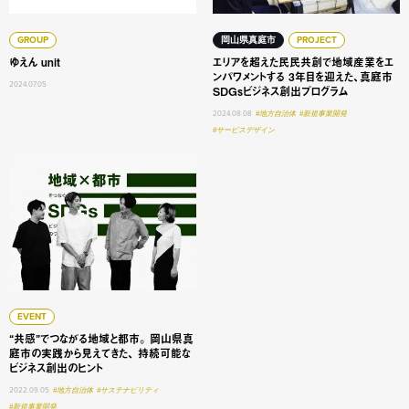
GROUP
岡山県真庭市
PROJECT
ゆえん unit
エリアを超えた民民共創で地域産業をエ
ンパワメントする 3年目を迎えた、真庭市
2024.07.05
SDGsビジネス創出プログラム
2024.08.08
#地方自治体
#新規事業開発
#サービスデザイン
“共感”でつながる地域と都市。 岡山県真庭市の実践から見
EVENT
“共感”でつながる地域と都市。 岡山県真
庭市の実践から見えてきた、 持続可能な
ビジネス創出のヒント
2022.09.05
#地方自治体
#サステナビリティ
#新規事業開発