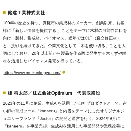
銘建工業株式会社
100年の歴史を持つ、真庭市の集成材のメーカー。創業以来、お客
様に「新しい価値を提供する 」ことをテーマに木材の可能性に目を
向け、製材、集成材、バイオマス、近年ではCLT（直交修正材）
と、挑戦を続けてきた。企業文化として「木を使い切る」ことを大
切にしており、20年以上前から製品を作る際に発生する木くずや端
材を活用したバイオマス発電を行っている。
https://www.meikenkogyo.com/
桂 将太郎／株式会社Optimium 代表取締役
2023年の11月に創業。生成AIを活用した自社プロダクトとして、占
い師の育成ツール『kanaeru』と内省をテーマにしたオリジナルジ
ュエリーブランド『Jester』の開発と運営を行う。2024年9月に
『kanaeru』を事業売却。生成AIを活用した事業開発や業務改善に