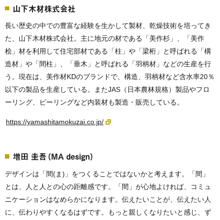
山下木材株式会社
長い歴史の中での豊富な経験を生かして製材、乾燥技術を培ってき
た、山下木材株式会社。主に地元の材である「美作杉」、「美作
桧」材を利用して住宅部材である「柱」や「梁桁」と呼ばれる「構
造材」や「間柱」、「垂木」と呼ばれる「羽柄材」などの生産を行
う。現在は、美作材KDのブランドで、構造、羽柄材など含水率20％
以下の製品を生産している。またJAS（日本農林規格）製品やフロ
ーリング、ピーリングなど内装材も製造・販売している。
https://yamashitamokuzai.co.jp/
増田 圭吾（MA design）
デザインは「間(ま)」をつくることではないかと考えます。「間」
とは、人と人との心の距離感です。「間」が心地よければ、コミュ
ニケーションはなめらかになります。伝えたいことが、伝えたい人
に、伝わりやすくなるはずです。もっと親しくなりたいと感じ、ず