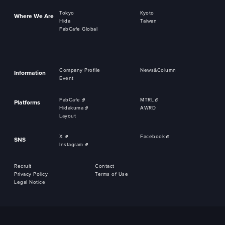
Tokyo
Kyoto
Where We Are
Hida
Taiwan
FabCafe Global
Company Profile
News&Column
Information
Event
FabCafe
MTRL
Platforms
Hidakuma
AWRD
Layout
X
Facebook
SNS
Instagram
Recruit
Contact
Privacy Policy
Terms of Use
Legal Notice