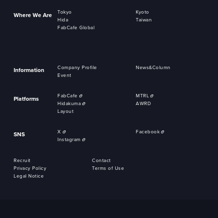
Tokyo
Kyoto
Where We Are
Hida
Taiwan
FabCafe Global
Company Profile
News&Column
Information
Event
FabCafe
MTRL
Platforms
Hidakuma
AWRD
Layout
X
Facebook
SNS
Instagram
Recruit
Contact
Privacy Policy
Terms of Use
Legal Notice