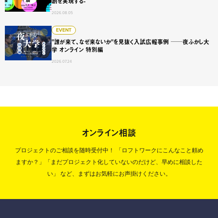
創を実現する-
2026.08.05
"誰が来て、なぜ来ないか"を見抜く入試広報事例 ──夜ふかし
EVENT
"誰が来て、なぜ来ないか"を見抜く入試広報事例 ──夜ふかし大
学 オンライン 特別編
2026.07.24
オンライン相談
プロジェクトのご相談を随時受付中！
「ロフトワークにこんなこと頼め
ますか？」「まだプロジェクト化していないのだけど、早めに相談した
い」
など、まずはお気軽にお声掛けください。