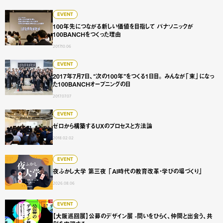
100年先につながる新しい価値を目指して パナソニックが10
EVENT
100年先につながる新しい価値を目指して パナソニックが
100BANCHをつくった理由
2017.10.06
2017年7月7日、“次の100年”をつくる1日目。 みんなが「
EVENT
2017年7月7日、“次の100年”をつくる1日目。 みんなが「束」になっ
た100BANCHオープニングの日
2017.07.07
ゼロから構築するUXのプロセスと方法論
EVENT
ゼロから構築するUXのプロセスと方法論
2018.02.02
夜ふかし大学 第三夜 「AI時代の教育改革・学びの場づくり
EVENT
夜ふかし大学 第三夜 「AI時代の教育改革・学びの場づくり」
2026.08.06
【大阪巡回展】公募のデザイン展 -問いをひらく、仲間と出会
EVENT
【大阪巡回展】公募のデザイン展 -問いをひらく、仲間と出会う、共