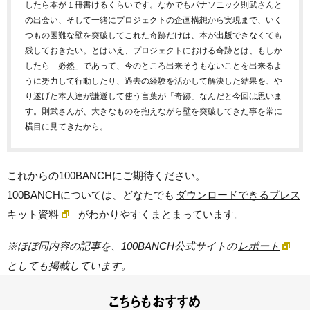
したら本が１冊書けるくらいです。なかでもパナソニック則武さんと
の出会い、そして一緒にプロジェクトの企画構想から実現まで、いく
つもの困難な壁を突破してこれた奇跡だけは、本が出版できなくても
残しておきたい。とはいえ、プロジェクトにおける奇跡とは、もしか
したら「必然」であって、今のところ出来そうもないことを出来るよ
うに努力して行動したり、過去の経験を活かして解決した結果を、や
り遂げた本人達が謙遜して使う言葉が「奇跡」なんだと今回は思いま
す。則武さんが、大きなものを抱えながら壁を突破してきた事を常に
横目に見てきたから。
これからの100BANCHにご期待ください。
100BANCHについては、どなたでも
ダウンロードできるプレス
キット資料
がわかりやすくまとまっています。
※ほぼ同内容の記事を、100BANCH公式サイトの
レポート
としても掲載しています。
こちらもおすすめ