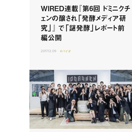
WIRED連載『第6回​ ドミニクチ
ェンの醸され「発酵メディア研
究」』 で「謎発酵」レポート前
編公開
2017.12.09
#バイオ