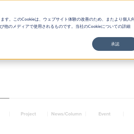
About
Service
Work
Findings
します。このCookieは、ウェブサイト体験の改善のため、またより個人
他のメディアで使用されるものです。当社のCookieについての詳細
承認
Project
News/Column
Event