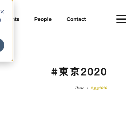
Events
People
Contact
向
#東京2020
Home
#東京2020