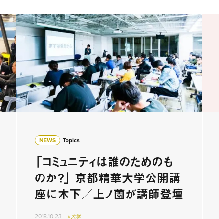
NEWS
Topics
「コミュニティは誰のためのも
のか？」 京都精華大学公開講
座に木下／上ノ薗が講師登壇
2018.10.23
#大学