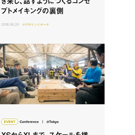
き来し、話すようにつくるコンセ
プトメイキングの裏側
2018.06.20
#デザインリサーチ
EVENT
Conference
@Tokyo
XSからXLまで、スケールを横