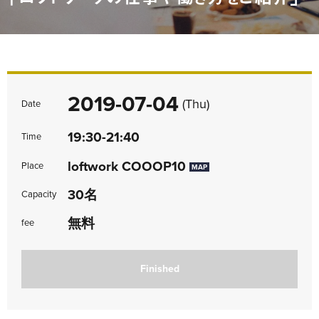
2019-07-04
(Thu)
Date
19:30-21:40
Time
loftwork COOOP10
Place
MAP
30名
Capacity
無料
fee
Finished