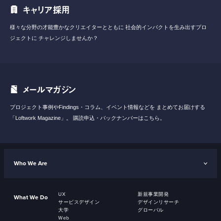
キャリア採用
様々な分野の才能豊かなクリエイターとともに
社会的インパクトを生み出すプロ
ジェクトに
チャレンジしませんか？
メールマガジン
プロジェクト事例やFindings・コラム、イベント情報などを
まとめてお届けする
「Loftwork Magazine」。
購読申込・バックナンバーはこちら。
Who We Are
UX
新規事業開発
What We Do
サービスデザイン
デザインリサーチ
大学
グローバル
Web