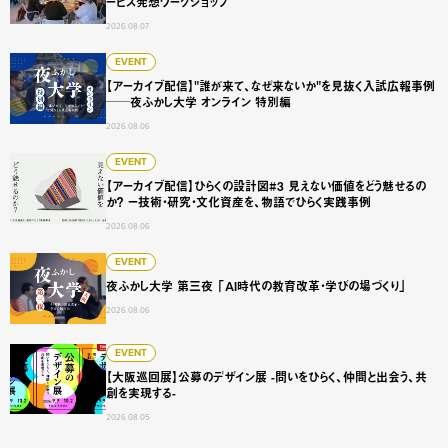
ービス発想ワークショップ
2026.08.07
【アーカイブ配信】"誰が来て、なぜ来ないか"を見抜く入試広
EVENT
【アーカイブ配信】"誰が来て、なぜ来ないか"を見抜く入試広報事例
──夜ふかし大学 オンライン 特別編
2026.08.06
【アーカイブ配信】ひらくの設計図#3 見えない価値をどう
EVENT
【アーカイブ配信】ひらくの設計図#3 見えない価値をどう魅せるの
か？ ー技術・研究・文化資産を、物語でひらく実践事例
2026.08.06
夜ふかし大学 第三夜 「AI時代の教育改革・学びの場づくり
EVENT
夜ふかし大学 第三夜 「AI時代の教育改革・学びの場づくり」
2026.08.06
【大阪巡回展】公募のデザイン展 -問いをひらく、仲間と出会
EVENT
【大阪巡回展】公募のデザイン展 -問いをひらく、仲間と出会う、共
創を実現する-
2026.08.05