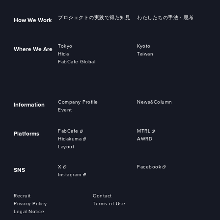
プロジェクトの実践で得た知見
わたしたちの手法・思考
How We Work
Tokyo
Kyoto
Where We Are
Hida
Taiwan
FabCafe Global
Company Profile
News&Column
Information
Event
FabCafe
MTRL
Platforms
Hidakuma
AWRD
Layout
X
Facebook
SNS
Instagram
Recruit
Contact
Privacy Policy
Terms of Use
Legal Notice