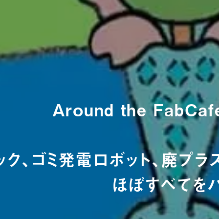
Around the FabCaf
ック、ゴミ発電ロボット、廃プラ
ほぼすべてを