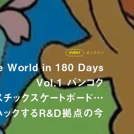
EVENT
オンライン
e World in 180 Days
Vol.1 バンコク
スチックスケートボード…
ハックするR&D拠点の今