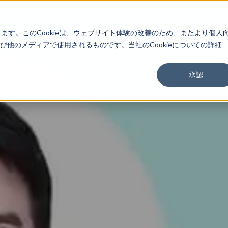
About
Service
Work
Findings
します。このCookieは、ウェブサイト体験の改善のため、またより個人
他のメディアで使用されるものです。当社のCookieについての詳細
承認