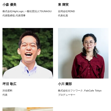
小森 優美
東 輝実
株式会社HighLogic,一般社団法人TSUNAGU
合同会社RDND
代表取締役,代表理事
代表社員
坪沼 敬広
小川 蘭那
渋谷肥料
株式会社ロフトワーク, FabCafe Tokyo
代表
プロデューサー