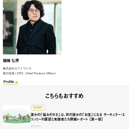
棚橋 弘季
株式会社ロフトワーク
執行役員 / CPO（Chief Produce Officer）
Profile
こちらもおすすめ
誰かの「悩みのタネ」は、別の誰かの「お宝」になる サーキ
EVENT
誰かの「悩みのタネ」は、別の誰かの「お宝」になる サーキュラー・エ
コノミーの展望と実践者たち開催レポート ［第一部］
2021.10.13