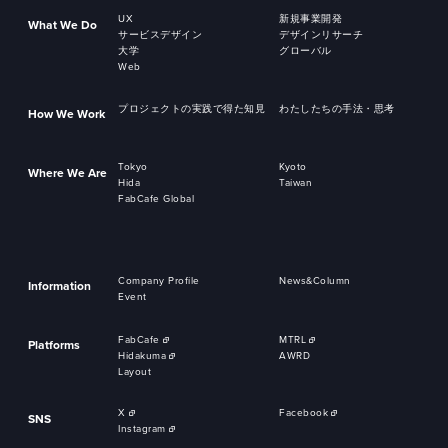
UX
新規事業開発
What We Do
サービスデザイン
デザインリサーチ
大学
グローバル
Web
プロジェクトの実践で得た知見
わたしたちの手法・思考
How We Work
Tokyo
Kyoto
Where We Are
Hida
Taiwan
FabCafe Global
Company Profile
News&Column
Information
Event
FabCafe
MTRL
Platforms
Hidakuma
AWRD
Layout
X
Facebook
SNS
Instagram