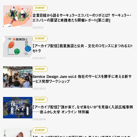
企業目線から語るサーキュラーエコノミーのツボとは？ サー
EVENT
企業目線から語るサーキュラーエコノミーのツボとは？ サーキュラー・
エコノミーの展望と実践者たち開催レポート[第二部]
2021.10.13
【アーカイブ配信】商業施設と公共 - 文化のコモンズにまつ
EVENT
【アーカイブ配信】商業施設と公共 - 文化のコモンズにまつわるエト
セトラ
2026.08.07
Service Design Jam vol.4 他社のサービスを勝手に
EVENT
Service Design Jam vol.4 他社のサービスを勝手に考える新サ
ービス発想ワークショップ
2026.08.07
【アーカイブ配信】"誰が来て、なぜ来ないか"を見抜く入試広
EVENT
【アーカイブ配信】"誰が来て、なぜ来ないか"を見抜く入試広報事例
──夜ふかし大学 オンライン 特別編
2026.08.06
【アーカイブ配信】ひらくの設計図#3 見えない価値をどう
EVENT