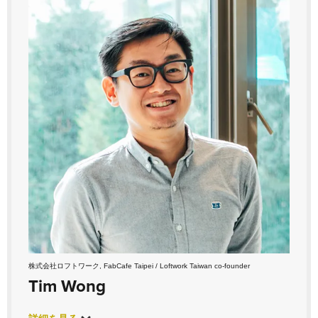
株式会社ロフトワーク, FabCafe Taipei / Loftwork Taiwan co-founder
Tim Wong