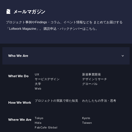
メールマガジン
プロジェクト事例やFindings・コラム、イベント情報などを
まとめてお届けする
「Loftwork Magazine」。
購読申込・バックナンバーはこちら。
Who We Are
UX
新規事業開発
What We Do
サービスデザイン
デザインリサーチ
大学
グローバル
Web
プロジェクトの実践で得た知見
わたしたちの手法・思考
How We Work
Tokyo
Kyoto
Where We Are
Hida
Taiwan
FabCafe Global