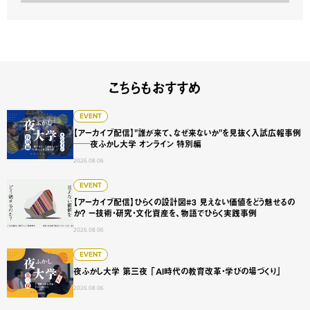
こちらもおすすめ
【アーカイブ配信】"誰が来て、なぜ来ないか"を見抜く入試広
EVENT
【アーカイブ配信】"誰が来て、なぜ来ないか"を見抜く入試広報事例
──夜ふかし大学 オンライン 特別編
2026.08.06
【アーカイブ配信】ひらくの設計図#3 見えない価値をどう
EVENT
【アーカイブ配信】ひらくの設計図#3 見えない価値をどう魅せるの
か？ ー技術・研究・文化資産を、物語でひらく実践事例
2026.08.06
夜ふかし大学 第三夜 「AI時代の教育改革・学びの場づくり
EVENT
夜ふかし大学 第三夜 「AI時代の教育改革・学びの場づくり」
2026.08.06