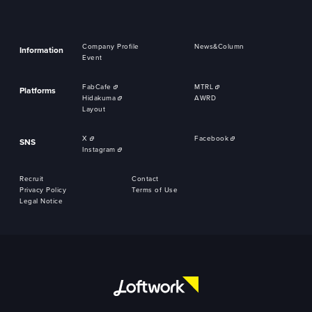
Company Profile
News&Column
Information
Event
FabCafe
MTRL
Platforms
Hidakuma
AWRD
Layout
X
Facebook
SNS
Instagram
Recruit
Contact
Privacy Policy
Terms of Use
Legal Notice