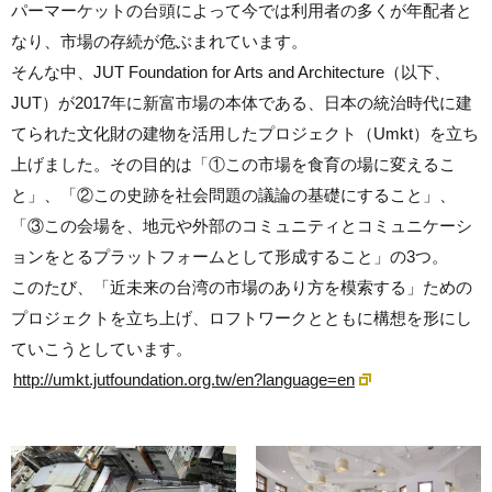
パーマーケットの台頭によって今では利用者の多くが年配者と
なり、市場の存続が危ぶまれています。
そんな中、JUT Foundation for Arts and Architecture（以下、
JUT）が2017年に新富市場の本体である、日本の統治時代に建
てられた文化財の建物を活用したプロジェクト（Umkt）を立ち
上げました。その目的は「①この市場を食育の場に変えるこ
と」、「②この史跡を社会問題の議論の基礎にすること」、
「③この会場を、地元や外部のコミュニティとコミュニケーシ
ョンをとるプラットフォームとして形成すること」の3つ。
このたび、「近未来の台湾の市場のあり方を模索する」ための
プロジェクトを立ち上げ、ロフトワークとともに構想を形にし
ていこうとしています。
http://umkt.jutfoundation.org.tw/en?language=en