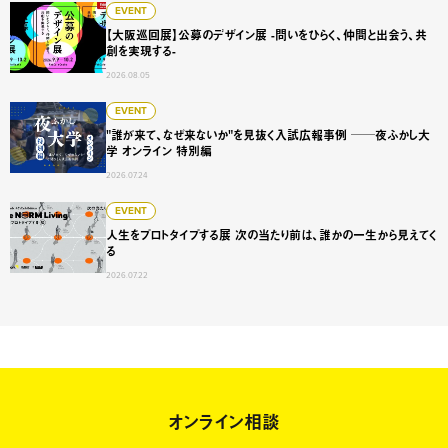
【大阪巡回展】公募のデザイン展 -問いをひらく、仲間と出会
EVENT
【大阪巡回展】公募のデザイン展 -問いをひらく、仲間と出会う、共
創を実現する-
2026.08.05
"誰が来て、なぜ来ないか"を見抜く入試広報事例 ──夜ふかし
EVENT
"誰が来て、なぜ来ないか"を見抜く入試広報事例 ──夜ふかし大
学 オンライン 特別編
2026.07.24
人生をプロトタイプする展 次の当たり前は、誰かの一生から
EVENT
人生をプロトタイプする展 次の当たり前は、誰かの一生から見えてく
る
2026.07.22
オンライン相談