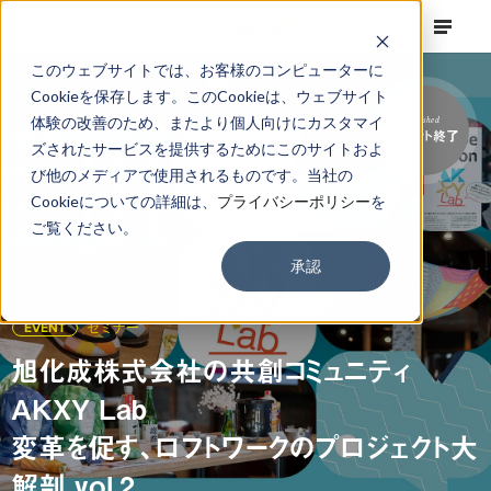
このウェブサイトでは、お客様のコンピューターに
Cookieを保存します。このCookieは、ウェブサイト
体験の改善のため、またより個人向けにカスタマイ
Finished
イベント終了
ズされたサービスを提供するためにこのサイトおよ
び他のメディアで使用されるものです。当社の
Cookieについての詳細は、
プライバシーポリシー
を
ご覧ください。
承認
EVENT
セミナー
旭化成株式会社の共創コミュニティ
AKXY Lab
変革を促す、ロフトワークのプロジェクト大
解剖 vol.2