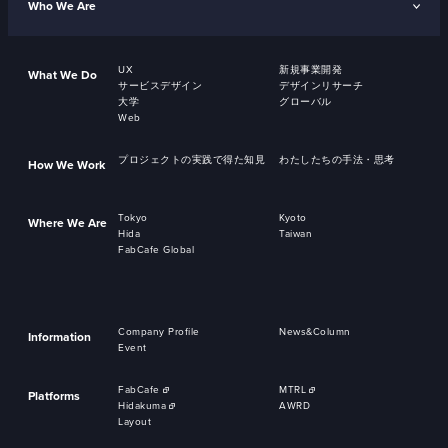
Who We Are
UX
新規事業開発
What We Do
サービスデザイン
デザインリサーチ
大学
グローバル
Web
プロジェクトの実践で得た知見
わたしたちの手法・思考
How We Work
Tokyo
Kyoto
Where We Are
Hida
Taiwan
FabCafe Global
Company Profile
News&Column
Information
Event
FabCafe
MTRL
Platforms
Hidakuma
AWRD
Layout