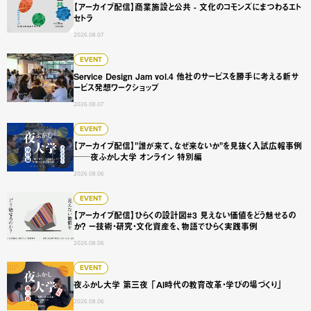
【アーカイブ配信】商業施設と公共 - 文化のコモンズにまつわるエト
セトラ
2026.08.07
Service Design Jam vol.4 他社のサービスを勝手に
EVENT
Service Design Jam vol.4 他社のサービスを勝手に考える新サ
ービス発想ワークショップ
2026.08.07
【アーカイブ配信】"誰が来て、なぜ来ないか"を見抜く入試広
EVENT
【アーカイブ配信】"誰が来て、なぜ来ないか"を見抜く入試広報事例
──夜ふかし大学 オンライン 特別編
2026.08.06
【アーカイブ配信】ひらくの設計図#3 見えない価値をどう
EVENT
【アーカイブ配信】ひらくの設計図#3 見えない価値をどう魅せるの
か？ ー技術・研究・文化資産を、物語でひらく実践事例
2026.08.06
夜ふかし大学 第三夜 「AI時代の教育改革・学びの場づくり
EVENT
夜ふかし大学 第三夜 「AI時代の教育改革・学びの場づくり」
2026.08.06