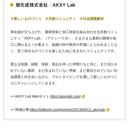
旭化成株式会社／
AKXY Lab
＃新しいものづくり ＃共創コミュニティ ＃社会課題解決
旭化成が立ち上げた、素材技術と加工技術を組み合わせる共創コミュ
ニティ「AKXY Lab」（アクシーラボ）。さまざまな素材の開発や加
工に携わる人々が集まり、組織の枠や既存の常識にとらわれることな
く、思う存分ものづくりを楽しむために生まれたコミュニティです。
異なる知識、経験、技術、視点を持った仲間たちと共に、まだ活かさ
れていない素材、まだ生まれていない用途、まだ着目されていない社
会課題と向き合いながら、プロトタイピングを通して新しいものづく
りにチャレンジしていきます。
>> AKXY Lab Webサイト
https://akxylab.com/
>> 関連記事
https://loftwork.com/jp/news/2023/06/13_akxylab