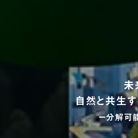
未
自然と共生す
ー分解可能