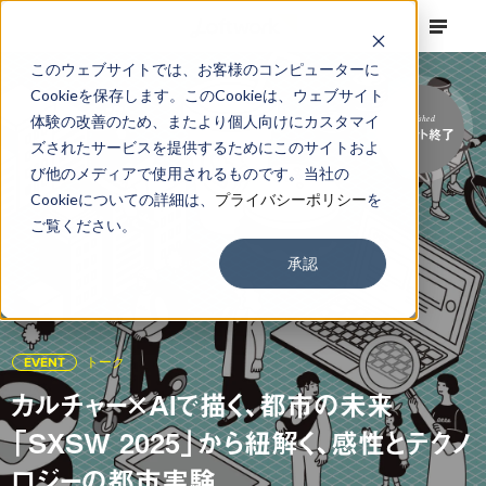
このウェブサイトでは、お客様のコンピューターに
Cookieを保存します。このCookieは、ウェブサイト
体験の改善のため、またより個人向けにカスタマイ
Finished
イベント終了
ズされたサービスを提供するためにこのサイトおよ
び他のメディアで使用されるものです。当社の
Cookieについての詳細は、
プライバシーポリシー
を
ご覧ください。
承認
EVENT
トーク
カルチャー×AIで描く、都市の未来
「SXSW 2025」から紐解く、感性とテクノ
ロジーの都市実験