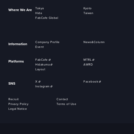
Tokyo
Kyoto
Where We Are
Hida
Taiwan
FabCafe Global
Company Profile
News&Column
Information
Event
FabCafe
MTRL
Platforms
Hidakuma
AWRD
Layout
X
Facebook
SNS
Instagram
Recruit
Contact
Privacy Policy
Terms of Use
Legal Notice