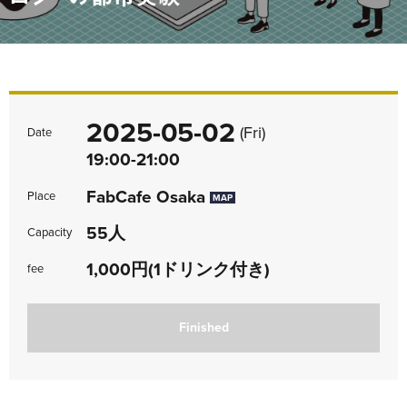
2025-05-02
(Fri)
Date
19:00-21:00
FabCafe Osaka
Place
MAP
55人
Capacity
1,000円(1ドリンク付き)
fee
Finished