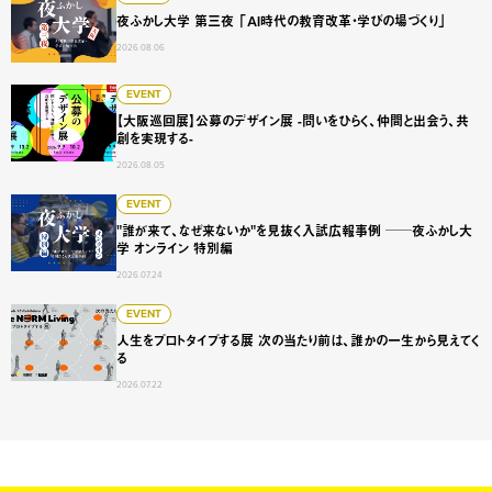
夜ふかし大学 第三夜 「AI時代の教育改革・学びの場づくり」
2026.08.06
【大阪巡回展】公募のデザイン展 -問いをひらく、仲間と出会
EVENT
【大阪巡回展】公募のデザイン展 -問いをひらく、仲間と出会う、共
創を実現する-
2026.08.05
"誰が来て、なぜ来ないか"を見抜く入試広報事例 ──夜ふかし
EVENT
"誰が来て、なぜ来ないか"を見抜く入試広報事例 ──夜ふかし大
学 オンライン 特別編
2026.07.24
人生をプロトタイプする展 次の当たり前は、誰かの一生から
EVENT
人生をプロトタイプする展 次の当たり前は、誰かの一生から見えてく
る
2026.07.22