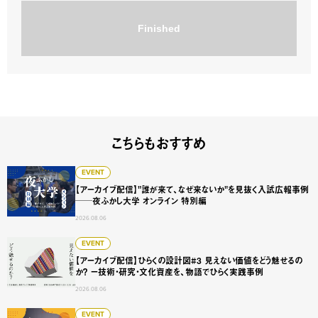
Finished
こちらもおすすめ
【アーカイブ配信】"誰が来て、なぜ来ないか"を見抜く入試広
EVENT
【アーカイブ配信】"誰が来て、なぜ来ないか"を見抜く入試広報事例
──夜ふかし大学 オンライン 特別編
2026.08.06
【アーカイブ配信】ひらくの設計図#3 見えない価値をどう
EVENT
【アーカイブ配信】ひらくの設計図#3 見えない価値をどう魅せるの
か？ ー技術・研究・文化資産を、物語でひらく実践事例
2026.08.06
夜ふかし大学 第三夜 「AI時代の教育改革・学びの場づくり
EVENT