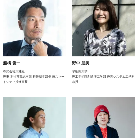
船橋 俊一
野中 朋美
株式会社大林組
早稲田大学
理事 本社営業総本部 担任副本部長 兼スマー
理工学術院創造理工学部 経営システム工学科
トシティ推進室長
教授