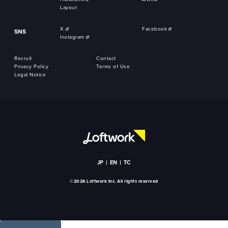
Layout
X
Facebook
SNS
Instagram
Recruit
Contact
Privacy Policy
Terms of Use
Legal Notice
JP
EN
TC
©2026 Loftwork Inc. All rights reserved