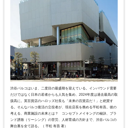
渋谷パルコはいま、二度目の最盛期を迎えている。インバウンド需要
だけではなく日本の若者からも人気を集め、2024年度は過去最高の取
扱高に。英百貨店のハロッズ社長も「未来の百貨店だ！」と絶賛す
る。そんなパルコ復活の立役者が、現在店長を務める平松有吾。彼の
考える、商業施設の未来とは？ コンセプトメイキングの秘訣、ブラ
ンド誘致（リーシング）の苦労、人材育成の方針まで、渋谷パルコの
舞台裏を全て語る。（ 平松 有吾 著）