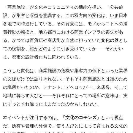
「商業施設」が文化やコミュニティの機能を担い、「公共施
設」が集客と収益を意識する。この双方向の変化は、いま日本
各地で同時進行している。その背景には、モノからコトへの消
費行動の転換と、地方都市における商業インフラの喪失があ
る。かつては百貨店や商店街が自然に担っていた
文化の器
とし
ての役割を、誰がどのように引き受けていくか——それがい
ま、都市の設計者たちに問われている。
こうした変化は、商業施設の危機や集客力の低下といった業界
の文脈だけでは語りきれない。そもそも商業施設とは誰のため
の場所だったのか。テナント、デベロッパー、来店客、そして
地域に暮らす人びと——それぞれにとっての場所の意味は、実
はずっとすれ違ったままだったのかもしれない。
本イベントが注目するのは、
「文化のコモンズ」
という視点
だ。所有や管理の外側で、使う人びとによって育まれる文化的