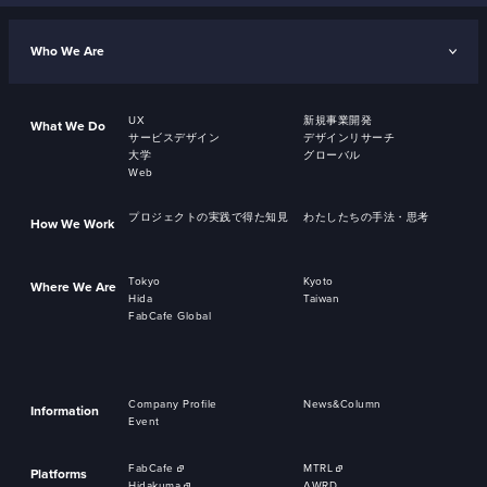
Who We Are
UX
新規事業開発
What We Do
サービスデザイン
デザインリサーチ
大学
グローバル
Web
プロジェクトの実践で得た知見
わたしたちの手法・思考
How We Work
Tokyo
Kyoto
Where We Are
Hida
Taiwan
FabCafe Global
Company Profile
News&Column
Information
Event
FabCafe
MTRL
Platforms
Hidakuma
AWRD