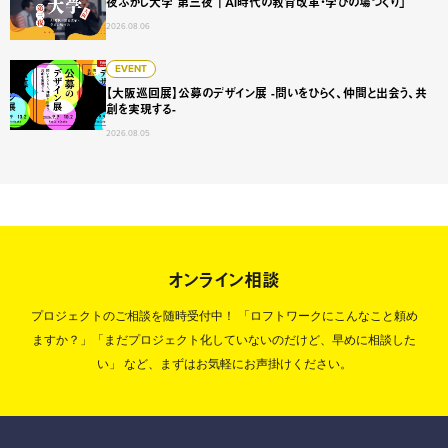
夜ふかし大学 第三夜 「AI時代の教育改革・学びの場づくり」
2026.08.06
【大阪巡回展】公募のデザイン展 -問いをひらく、仲間と出会
EVENT
【大阪巡回展】公募のデザイン展 -問いをひらく、仲間と出会う、共
創を実現する-
2026.08.05
オンライン相談
プロジェクトのご相談を随時受付中！
「ロフトワークにこんなこと頼め
ますか？」「まだプロジェクト化していないのだけど、早めに相談した
い」
など、まずはお気軽にお声掛けください。