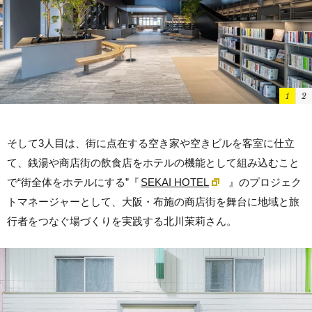
1
2
そして3人目は、街に点在する空き家や空きビルを客室に仕立
て、銭湯や商店街の飲食店をホテルの機能として組み込むこと
で“街全体をホテルにする”『
SEKAI HOTEL
』のプロジェク
トマネージャーとして、大阪・布施の商店街を舞台に地域と旅
行者をつなぐ場づくりを実践する北川茉莉さん。