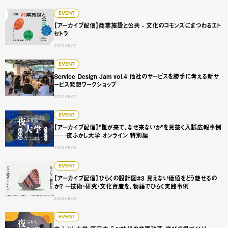
【アーカイブ配信】商業施設と公共 - 文化のコモンズにまつ
EVENT
【アーカイブ配信】商業施設と公共 - 文化のコモンズにまつわるエト
セトラ
2026.08.07
Service Design Jam vol.4 他社のサービスを勝手に
EVENT
Service Design Jam vol.4 他社のサービスを勝手に考える新サ
ービス発想ワークショップ
2026.08.07
【アーカイブ配信】"誰が来て、なぜ来ないか"を見抜く入試広
EVENT
【アーカイブ配信】"誰が来て、なぜ来ないか"を見抜く入試広報事例
──夜ふかし大学 オンライン 特別編
2026.08.06
【アーカイブ配信】ひらくの設計図#3 見えない価値をどう
EVENT
【アーカイブ配信】ひらくの設計図#3 見えない価値をどう魅せるの
か？ ー技術・研究・文化資産を、物語でひらく実践事例
2026.08.06
夜ふかし大学 第三夜 「AI時代の教育改革・学びの場づくり
EVENT