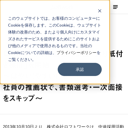
このウェブサイトでは、お客様のコンピューターに
Cookieを保存します。このCookieは、ウェブサイト
体験の改善のため、またより個人向けにカスタマイ
ズされたサービスを提供するためにこのサイトおよ
NEWS
Corporate
,
Press Release
2013.10.10
び他のメディアで使用されるものです。当社の
ロフトワーク、推薦採用制度「折り紙付
Cookieについての詳細は、
プライバシーポリシー
を
ご覧ください。
き採用」を開始
承認
〜はやい！やすい！うまい！
社員の推薦状で、書類選考・一次面接
をスキップ〜
2013年10月10日より、株式会社ロフトワークは、中途採用活動