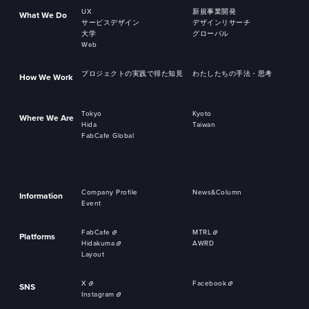
UX
新規事業開発
What We Do
サービスデザイン
デザインリサーチ
大学
グローバル
Web
プロジェクトの実践で得た知見
わたしたちの手法・思考
How We Work
Tokyo
Kyoto
Where We Are
Hida
Taiwan
FabCafe Global
Company Profile
News&Column
Information
Event
FabCafe
MTRL
Platforms
Hidakuma
AWRD
Layout
X
Facebook
SNS
Instagram