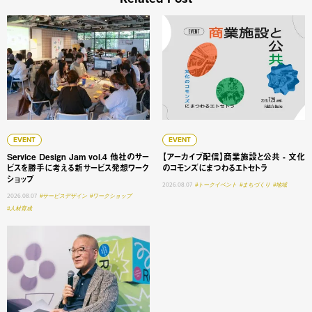
Service Design Jam vol.4 他社のサービスを勝手に
【アーカイブ配信】商業施設と
EVENT
EVENT
Service Design Jam vol.4 他社のサー
【アーカイブ配信】商業施設と公共 - 文化
ビスを勝手に考える新サービス発想ワーク
のコモンズにまつわるエトセトラ
ショップ
2026.08.07
#トークイベント
#まちづくり
#地域
2026.08.07
#サービスデザイン
#ワークショップ
#人材育成
大学変革 #1 明星学苑 理事長 謳歌する学びの未来 ──「