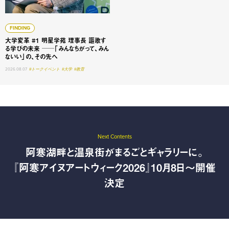
FINDING
大学変革 #1 明星学苑 理事長 謳歌す
る学びの未来 ──「みんなちがって、みん
ないい」の、その先へ
2026.08.07
#トークイベント
#大学
#教育
Next Contents
阿寒湖畔と温泉街がまるごとギャラリーに。
『阿寒アイヌアートウィーク2026』10月8日〜開催
決定