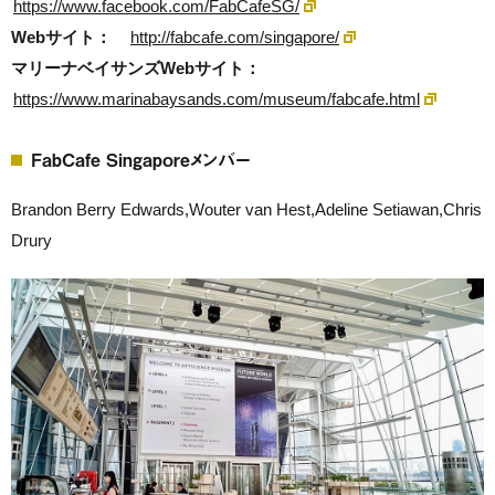
https://www.facebook.com/FabCafeSG/
Webサイト：
http://fabcafe.com/singapore/
マリーナベイサンズWebサイト：
https://www.marinabaysands.com/museum/fabcafe.html
FabCafe Singaporeメンバー
Brandon Berry Edwards,Wouter van Hest,Adeline Setiawan,Chris
Drury