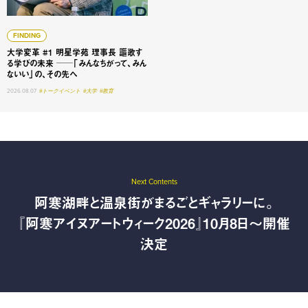
FINDING
大学変革 #1 明星学苑 理事長 謳歌す
る学びの未来 ──「みんなちがって、みん
ないい」の、その先へ
2026.08.07
#トークイベント
#大学
#教育
Next Contents
阿寒湖畔と温泉街がまるごとギャラリーに。
『阿寒アイヌアートウィーク2026』10月8日〜開催
決定