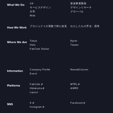
UX
新規事業開発
What We Do
サービスデザイン
デザインリサーチ
大学
グローバル
Web
プロジェクトの実践で得た知見
わたしたちの手法・思考
How We Work
Tokyo
Kyoto
Where We Are
Hida
Taiwan
FabCafe Global
Company Profile
News&Column
Information
Event
FabCafe
MTRL
Platforms
Hidakuma
AWRD
Layout
X
Facebook
SNS
Instagram