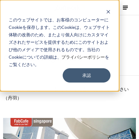
このウェブサイトでは、お客様のコンピューターに
Cookieを保存します。このCookieは、ウェブサイト
体験の改善のため、またより個人向けにカスタマイ
ズされたサービスを提供するためにこのサイトおよ
NEWS
Corporate
,
Topics
2016.10.07
び他のメディアで使用されるものです。当社の
FabCafe Singaporeオープン！
Cookieについての詳細は、
プライバシーポリシー
を
ご覧ください。
承認
ここは使いません。 一覧用サマリに書いておいてください
（丹羽）