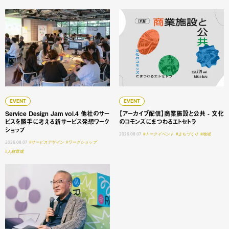
Service Design Jam vol.4 他社のサービスを勝手に
【アーカイブ配信】商業施設と
EVENT
EVENT
Service Design Jam vol.4 他社のサー
【アーカイブ配信】商業施設と公共 - 文化
ビスを勝手に考える新サービス発想ワーク
のコモンズにまつわるエトセトラ
ショップ
2026.08.07
#トークイベント
#まちづくり
#地域
2026.08.07
#サービスデザイン
#ワークショップ
#人材育成
大学変革 #1 明星学苑 理事長 謳歌する学びの未来 ──「