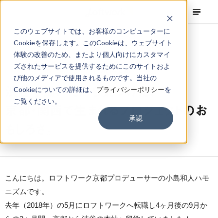
このウェブサイトでは、お客様のコンピューターに
Cookieを保存します。このCookieは、ウェブサイト
体験の改善のため、またより個人向けにカスタマイ
ズされたサービスを提供するためにこのサイトおよ
NEWS
Corporate
,
Column
2019.04.16
び他のメディアで使用されるものです。当社の
渋谷で働いたから気づけた、
Cookieについての詳細は、
プライバシーポリシー
を
ご覧ください。
京都・関西で生まれるプロジェクトのお
承認
もしろさ。
こんにちは。ロフトワーク京都プロデューサーの小島和人ハモ
ニズムです。
去年（2018年）の5月にロフトワークへ転職し4ヶ月後の9月か