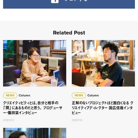
Related Post
クリエイティビティとは、自分と相手の「間」にあるものだ
正解のないプロジェクトほど面
NEWS
Column
NEWS
Column
クリエイティビティとは、自分と相手の
正解のないプロジェクトほど面白くなる ク
「間」にあるものだと思う。 プロデューサ
リエイティブディレクター 国広信哉インタ
ー・篠田栞インタビュー
ビュー
2018.12.12
2018.11.16
混沌と矛盾のなかに身を置く醍醐味