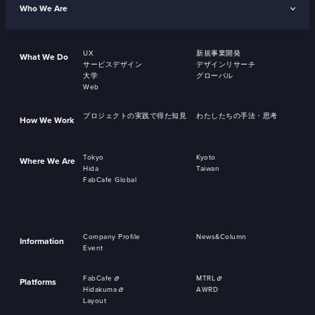
Who We Are
UX
新規事業開発
What We Do
サービスデザイン
デザインリサーチ
大学
グローバル
Web
プロジェクトの実践で得た知見
わたしたちの手法・思考
How We Work
Tokyo
Kyoto
Where We Are
Hida
Taiwan
FabCafe Global
Company Profile
News&Column
Information
Event
FabCafe
MTRL
Platforms
Hidakuma
AWRD
Layout