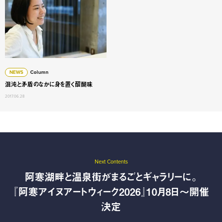
NEWS
Column
混沌と矛盾のなかに身を置く醍醐味
2017.06.28
Next Contents
阿寒湖畔と温泉街がまるごとギャラリーに。
『阿寒アイヌアートウィーク2026』10月8日〜開催
決定