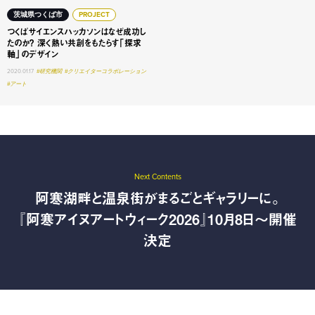
茨城県つくば市
PROJECT
つくばサイエンスハッカソンはなぜ成功し
たのか？ 深く熱い共創をもたらす「探求
軸」のデザイン
2020.01.17
#研究機関
#クリエイターコラボレーション
#アート
Next Contents
阿寒湖畔と温泉街がまるごとギャラリーに。
『阿寒アイヌアートウィーク2026』10月8日〜開催
決定