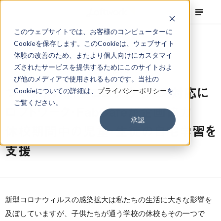
このウェブサイトでは、お客様のコンピューターに
Cookieを保存します。このCookieは、ウェブサイト
体験の改善のため、またより個人向けにカスタマイ
ズされたサービスを提供するためにこのサイトおよ
NEWS
Corporate
,
Topics
2020.03.05
び他のメディアで使用されるものです。当社の
つくば市の新型コロナウィルス対応に
Cookieについての詳細は、
プライバシーポリシー
を
ご覧ください。
ロフトワーク・FabCafeが企画協力
承認
休校期間中の児童・生徒の自宅学習を
支援
新型コロナウィルスの感染拡大は私たちの生活に大きな影響を
及ぼしていますが、子供たちが通う学校の休校もその一つで