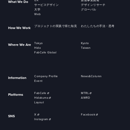
UX
新規事業開発
What We Do
サービスデザイン
デザインリサーチ
大学
グローバル
Web
プロジェクトの実践で得た知見
わたしたちの手法・思考
How We Work
Tokyo
Kyoto
Where We Are
Hida
Taiwan
FabCafe Global
Company Profile
News&Column
Information
Event
FabCafe
MTRL
Platforms
Hidakuma
AWRD
Layout
X
Facebook
SNS
Instagram