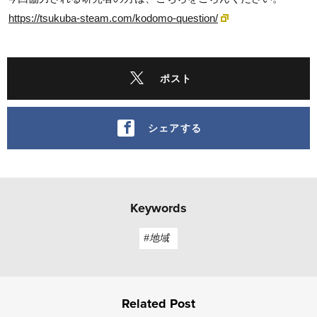
https://tsukuba-steam.com/kodomo-question/
ポスト
シェアする
Keywords
#地域
Related Post