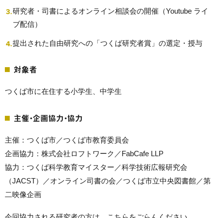
研究者・司書によるオンライン相談会の開催（Youtube ライ
ブ配信）
提出された⾃由研究への「つくば研究者賞」の選定・授与
対象者
つくば市に在住する⼩学⽣、中学⽣
主催・企画協⼒・協⼒
主催：つくば市／つくば市教育委員会
企画協⼒：株式会社ロフトワーク／FabCafe LLP
協⼒：つくば科学教育マイスター／科学技術広報研究会
（JACST）／オンライン司書の会／つくば市立中央図書館／第
二映像企画
今回協力される研究者の方は、こちらをごらんください。