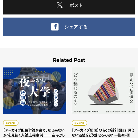
ポスト
シェアする
Related Post
【アーカイブ配信】"誰が来て、なぜ来ないか"を見抜く入試広
【アーカイブ配信】ひらくの設
EVENT
EVENT
【アーカイブ配信】"誰が来て、なぜ来ない
【アーカイブ配信】ひらくの設計図#3 見え
か"を見抜く入試広報事例 ──夜ふかし
ない価値をどう魅せるのか？ ー技術・研