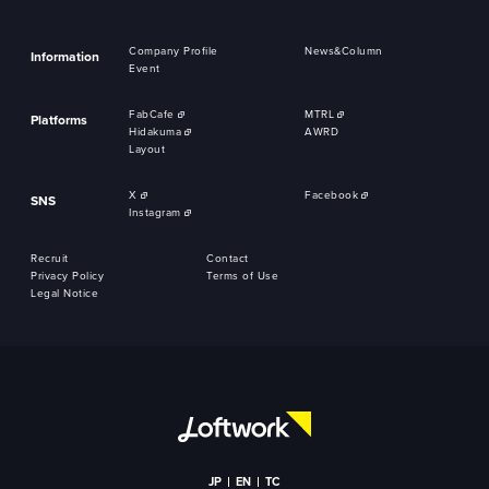
Company Profile
News&Column
Information
Event
FabCafe
MTRL
Platforms
Hidakuma
AWRD
Layout
X
Facebook
SNS
Instagram
Recruit
Contact
Privacy Policy
Terms of Use
Legal Notice
JP
EN
TC