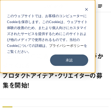
このウェブサイトでは、お客様のコンピューターに
Cookieを保存します。このCookieは、ウェブサイト
体験の改善のため、またより個人向けにカスタマイ
ズされたサービスを提供するためにこのサイトおよ
NEWS
Projects
,
Topics
2020.08.03
び他のメディアで使用されるものです。当社の
YAOYA PROJECT2020
Cookieについての詳細は、
プライバシーポリシー
を
ご覧ください。
「生活」の中にある「暮らし」を気づか
承認
せてくれる
プロダクトアイデア・クリエイターの募
集を開始！