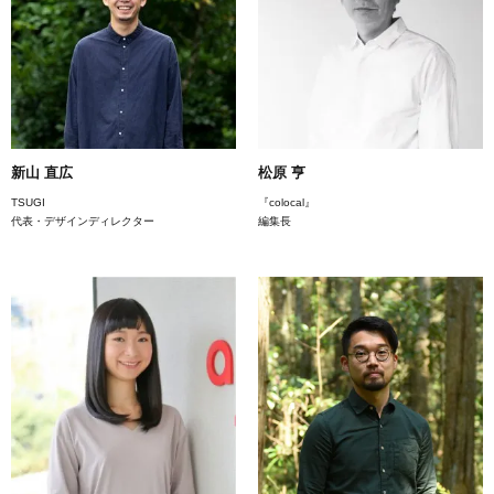
新山 直広
松原 亨
TSUGI
『colocal』
代表・デザインディレクター
編集長