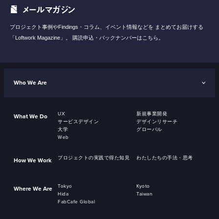
メールマガジン
プロジェクト事例やFindings・コラム、イベント情報などを
まとめてお届けする
「Loftwork Magazine」。
購読申込・バックナンバーはこちら。
Who We Are
UX
新規事業開発
What We Do
サービスデザイン
デザインリサーチ
大学
グローバル
Web
プロジェクトの実践で得た知見
わたしたちの手法・思考
How We Work
Tokyo
Kyoto
Where We Are
Hida
Taiwan
FabCafe Global