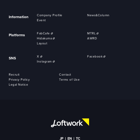
Company Profile
News&Column
Information
Event
FabCafe
MTRL
Platforms
Hidakuma
AWRD
Layout
X
Facebook
SNS
Instagram
Recruit
Contact
Privacy Policy
Terms of Use
Legal Notice
JP
EN
TC