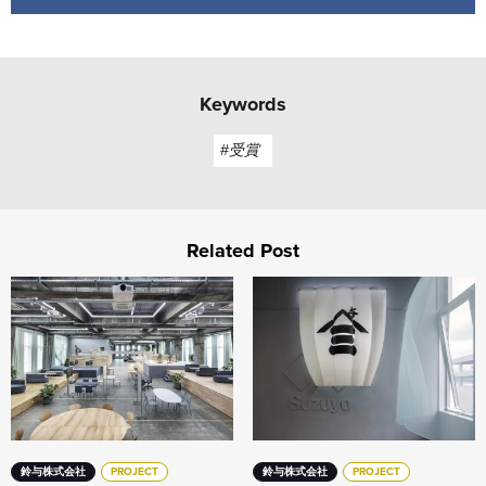
Keywords
#受賞
Related Post
空間から働く人の⾏動や思考を変える 鈴与本社リニューアル
創業220年の働き方改革。 
鈴与株式会社
PROJECT
鈴与株式会社
PROJECT