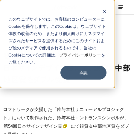
このウェブサイトでは、お客様のコンピューターに
Cookieを保存します。このCookieは、ウェブサイト
体験の改善のため、またより個人向けにカスタマイ
ズされたサービスを提供するためにこのサイトおよ
NEWS
Corporate
,
Topics
2021.01.21
び他のメディアで使用されるものです。当社の
鈴与本社エントランスシンボルが
Cookieについての詳細は、
プライバシーポリシー
を
ご覧ください。
日本サインデザイン賞にて、銀賞＆中部
承認
地区賞をダブル受賞
ロフトワークが支援した「鈴与本社リニューアルプロジェク
ト」において制作された、鈴与本社エントランスシンボルが、
第54回日本サインデザイン賞
にて銀賞＆中部地区賞をダブ