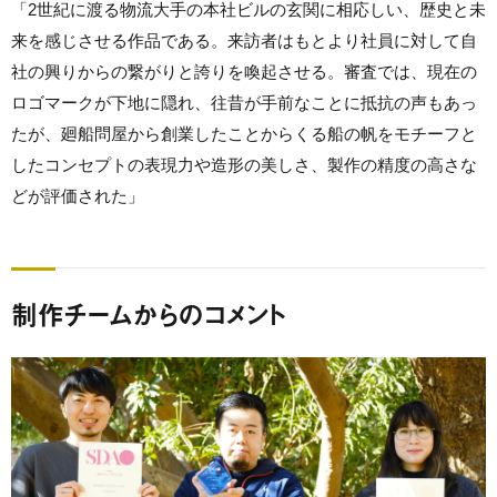
「2世紀に渡る物流大手の本社ビルの玄関に相応しい、歴史と未
来を感じさせる作品である。来訪者はもとより社員に対して自
社の興りからの繋がりと誇りを喚起させる。審査では、現在の
ロゴマークが下地に隠れ、往昔が手前なことに抵抗の声もあっ
たが、廻船問屋から創業したことからくる船の帆をモチーフと
したコンセプトの表現力や造形の美しさ、製作の精度の高さな
どが評価された」
制作チームからのコメント