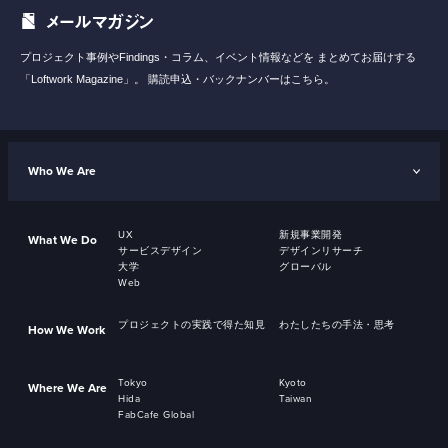
メールマガジン
プロジェクト事例やFindings・コラム、イベント情報などを
まとめてお届けする
「Loftwork Magazine」。
購読申込・バックナンバーはこちら。
Who We Are
UX
新規事業開発
What We Do
サービスデザイン
デザインリサーチ
大学
グローバル
Web
プロジェクトの実践で得た知見
わたしたちの手法・思考
How We Work
Tokyo
Kyoto
Where We Are
Hida
Taiwan
FabCafe Global