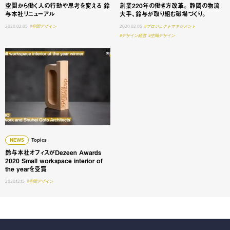
空間から働く人の⾏動や思考を変える 鈴
創業220年の働き方改革。 静岡の物流
与本社リニューアル
大手、鈴与が取り組む磁場づくり。
2020.02.05
#空間デザイン
2020.02.05
#プロジェクトマネジメント
#デザイン経営
#空間デザイン
鈴与本社オフィスがDezeen Awards 2020 Small workspace int
NEWS
Topics
鈴与本社オフィスがDezeen Awards
2020 Small workspace interior of
the yearを受賞
2020.12.15
#空間デザイン