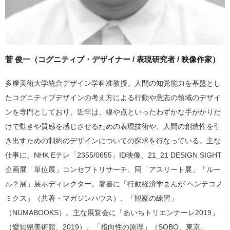
菅 俊一（コグニティブ・デザイナー / 表現研究者 / 映像作家）
多摩美術大学統合デザイン学科准教授。人間の知覚能力を基盤とし
たコグニティブデザインの考え方による行動や意志の領域のデザイ
ンを専門としており、近年は、線や点といったわずかな手がかりだ
けで動きや質感を感じさせるための表現技術や、人間の創造性を引
き出すための制約のデザインについての探求を行なっている。主な
仕事に、NHK Eテレ「2355/0655」ID映像、21_21 DESIGN SIGHT
企画展「単位展」コンセプトリサーチ、同「アスリート展」「ルー
ル？展」展示ディレクター。著書に「行動経済学まんが ヘンテコノ
ミクス」（共著・マガジンハウス）、「観察の練習」
（NUMABOOKS）。主な展覧会に「あいちトリエンナーレ2019」
（愛知県美術館、2019）、「指向性の原理」（SOBO、東京、