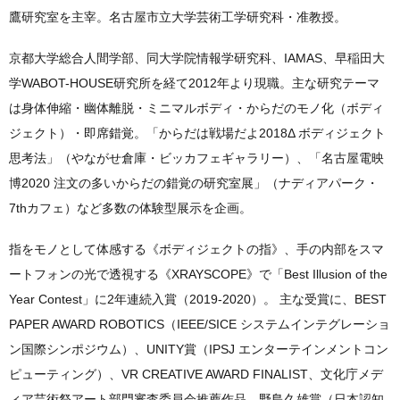
鷹研究室を主宰。名古屋市立大学芸術工学研究科・准教授。
京都大学総合人間学部、同大学院情報学研究科、IAMAS、早稲田大
学WABOT-HOUSE研究所を経て2012年より現職。主な研究テーマ
は身体伸縮・幽体離脱・ミニマルボディ・からだのモノ化（ボディ
ジェクト）・即席錯覚。「からだは戦場だよ2018Δ ボディジェクト
思考法」（やながせ倉庫・ビッカフェギャラリー）、「名古屋電映
博2020 注文の多いからだの錯覚の研究室展」（ナディアパーク・
7thカフェ）など多数の体験型展示を企画。
指をモノとして体感する《ボディジェクトの指》、手の内部をスマ
ートフォンの光で透視する《XRAYSCOPE》で「Best Illusion of the
Year Contest」に2年連続入賞（2019-2020）。 主な受賞に、BEST
PAPER AWARD ROBOTICS（IEEE/SICE システムインテグレーショ
ン国際シンポジウム）、UNITY賞（IPSJ エンターテインメントコン
ピューティング）、VR CREATIVE AWARD FINALIST、文化庁メデ
ィア芸術祭アート部門審査委員会推薦作品、野島久雄賞（日本認知