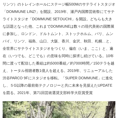
リンツ）のトレインホールにステージ幅500Mのサテライトスタジオ
「DOMMUNE LINZ!」を開設、2019年、瀬戸内国際芸術祭にてサテ
ライトスタジオ「DOMMUNE SETOUCHI」を開設。どちらも大き
な話題となった他、これまでDOMMUNEは数々の現代美術の国際展
に参加し、ロンドン、ドルトムント、ストックホルム、パリ、ムン
バイ、リンツ、福島、山口、大阪、香川、金沢、秋田、札幌…と、
全世界にサテライトスタジオをつくり、偏在（いま、ここ）と、遍
在（いつでも、どこでも）の意味を同時に探求し続けている。10年
間に渡って配信した番組は約5000番組／約7000時間／150テラを越
え、トータル視聴者数1億人を超える。2019年、リニューアルした
渋谷PARCO 9Fにスタジオを移転。「SUPER DOMMUNE」に進化
し、５G以降の最前衛テクノロジーと共に未来を見据えたUPDATE
を図る。2021年、第71回芸術選奨文部科学大臣賞受賞