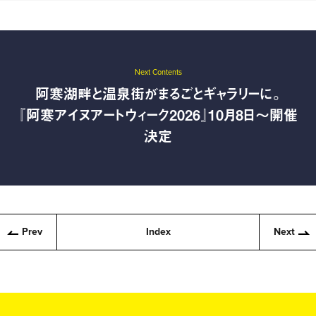
Next Contents
阿寒湖畔と温泉街がまるごとギャラリーに。
『阿寒アイヌアートウィーク2026』10月8日〜開催
決定
Prev
Index
Next