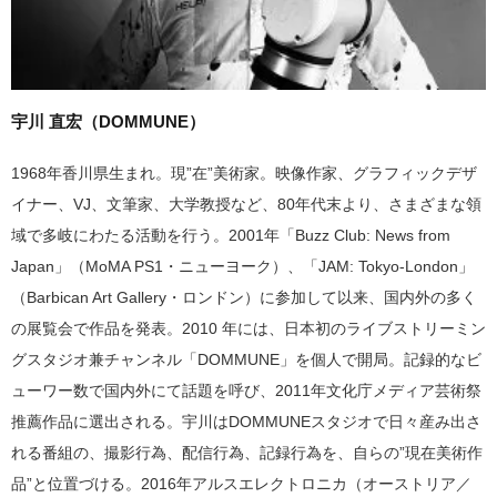
宇川 直宏（DOMMUNE）
1968年香川県生まれ。現”在”美術家。映像作家、グラフィックデザ
イナー、VJ、文筆家、大学教授など、80年代末より、さまざまな領
域で多岐にわたる活動を行う。2001年「Buzz Club: News from
Japan」（MoMA PS1・ニューヨーク）、「JAM: Tokyo-London」
（Barbican Art Gallery・ロンドン）に参加して以来、国内外の多く
の展覧会で作品を発表。2010 年には、日本初のライブストリーミン
グスタジオ兼チャンネル「DOMMUNE」を個人で開局。記録的なビ
ューワー数で国内外にて話題を呼び、2011年文化庁メディア芸術祭
推薦作品に選出される。宇川はDOMMUNEスタジオで日々産み出さ
れる番組の、撮影行為、配信行為、記録行為を、自らの”現在美術作
品”と位置づける。2016年アルスエレクトロニカ（オーストリア／