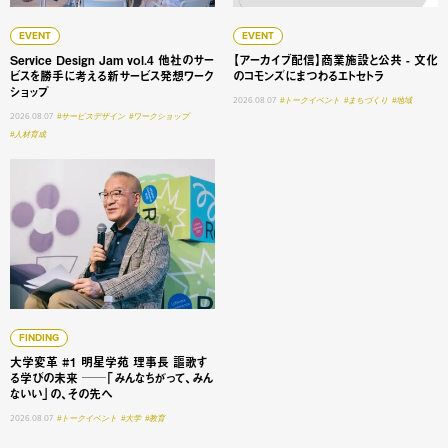
EVENT
EVENT
Service Design Jam vol.4 他社のサー
【アーカイブ配信】商業施設と公共 - 文化
ビスを勝手に考える新サービス発想ワーク
のコモンズにまつわるエトセトラ
ショップ
2026.08.07
#トークイベント
#まちづくり
#地域
2026.08.07
#サービスデザイン
#ワークショップ
#人材育成
大学変革 #1 明星学苑 理事長 謳歌する学びの未来 ──「
FINDING
大学変革 #1 明星学苑 理事長 謳歌す
る学びの未来 ──「みんなちがって、みん
ないい」の、その先へ
2026.08.07
#トークイベント
#大学
#教育