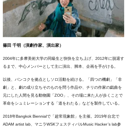
篠田 千明（演劇作家、演出家）
2004年に多摩美術大学の同級生と快快を立ち上げ、2012年に脱退す
るまで、中心メンバーとして主に演出、脚本、企画を手がける。
以後、バンコクを拠点としソロ活動を続ける。「四つの機劇」「非
劇」と、劇の成り立ちそのものを問う作品や、チリの作家の戯曲を
元にした人間を見る動物園「ZOO」、その場に来た人が歩くことで
革命をシュミレーションする「道をわたる」などを製作している。
2018年Bangkok Biennialで「超常現象館」を主催。2019年台北で
ADAM artist lab、マニラWSKフェスティバルMusic Hacker’s lab参