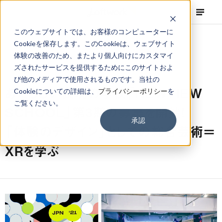
このウェブサイトでは、お客様のコンピューターに
Cookieを保存します。このCookieは、ウェブサイト
体験の改善のため、またより個人向けにカスタマイ
ズされたサービスを提供するためにこのサイトおよ
NEWS
Projects
,
Press Release
2021.05.11
び他のメディアで使用されるものです。当社の
あたらしい表現の学校「NEWVIEW
Cookieについての詳細は、
プライバシーポリシー
を
ご覧ください。
SCHOOL」第3期の募集を開始！
承認
「体験のデザイン」としての総合芸術＝
XRを学ぶ