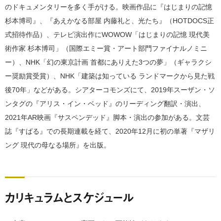
のドキュメンタリーを多く手がける。映画作品に『はじまりの記憶
杉本博司』、『あえかなる部屋 内藤礼と、光たち』（HOTDOCS正
式招待作品）、テレビ演出作にWOWOW「はじまりの記憶 現代美
術作家 杉本博司」（国際エミー賞・アート部門ファイナルノミニ
ー）、NHK「幻の東京計画 首都にありえた3つの夢」（ギャラクシ
ー奨励賞受賞）、NHK「建築は知っている ランドマークから見た戦
後70年」などがある。シアターコモンズにて、2019年スーザン・ソ
ンタグの『アリス・イン・ベッド』のリーディング翻訳・演出、
2021年AR映画『サスペンデッド』脚本・演出の参加がある。文芸
誌『すばる』での長期連載を経て、2020年12月に初の単著『マザリ
ング 現代の母なる場所』を出版。
カリキュラムとスケジュール