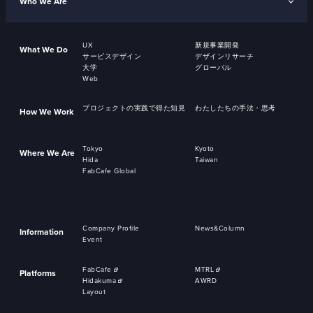
Who We Are
UX
新規事業開発
What We Do
サービスデザイン
デザインリサーチ
大学
グローバル
Web
プロジェクトの実践で得た知見
わたしたちの手法・思考
How We Work
Tokyo
Kyoto
Where We Are
Hida
Taiwan
FabCafe Global
Company Profile
News&Column
Information
Event
FabCafe
MTRL
Platforms
Hidakuma
AWRD
Layout