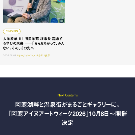
FINDING
大学変革 #1 明星学苑 理事長 謳歌す
る学びの未来 ──「みんなちがって、みん
ないい」の、その先へ
2026.08.07
#トークイベント
#大学
#教育
Next Contents
阿寒湖畔と温泉街がまるごとギャラリーに。
『阿寒アイヌアートウィーク2026』10月8日〜開催
決定