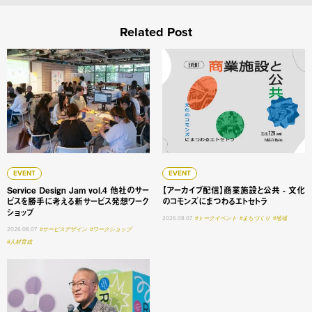
Related Post
Service Design Jam vol.4 他社のサービスを勝手に
【アーカイブ配信】商業施設と
EVENT
EVENT
Service Design Jam vol.4 他社のサー
【アーカイブ配信】商業施設と公共 - 文化
ビスを勝手に考える新サービス発想ワーク
のコモンズにまつわるエトセトラ
ショップ
2026.08.07
#トークイベント
#まちづくり
#地域
2026.08.07
#サービスデザイン
#ワークショップ
#人材育成
大学変革 #1 明星学苑 理事長 謳歌する学びの未来 ──「