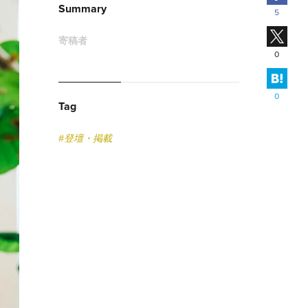
Summary
5
X
寄稿者
0
はて
0
Tag
#登壇・掲載