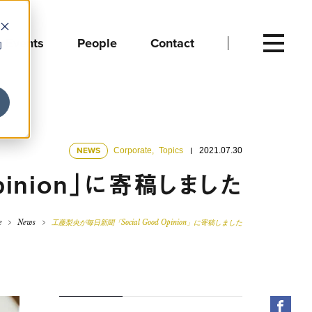
Events
People
Contact
向
NEWS
Corporate
,
Topics
2021.07.30
pinion」に寄稿しました
e
News
工藤梨央が毎日新聞「Social Good Opinion」に寄稿しました
Fac