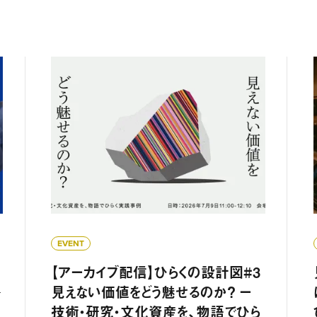
か"を見抜く入試広報事例 ──夜ふかし大学 オンライン 特別
【アーカイブ配信】ひらくの設計図#3 見えない価
EVENT
【アーカイブ配信】ひらくの設計図#3
─
見えない価値をどう魅せるのか？ ー
技術・研究・文化資産を、物語でひら