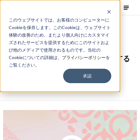
このウェブサイトでは、お客様のコンピューターに
Cookieを保存します。このCookieは、ウェブサイト
体験の改善のため、またより個人向けにカスタマイ
ズされたサービスを提供するためにこのサイトおよ
NEWS
Corporate
,
Press Release
2021.08.04
び他のメディアで使用されるものです。当社の
国内初！ 循環型経済をデザインする
Cookieについての詳細は、
プライバシーポリシー
を
ご覧ください。
グローバルアワード
承認
「サーキュラー・アワード」募集開始