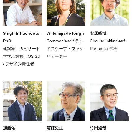
Singh Intrachooto,
Willemijn de Iongh
安居昭博
PhD
Commonland / ラン
Circular Initiatives&
建築家、カセサート
ドスケープ・ファシ
Partners / 代表
大学准教授、OSISU
リテーター
/ デザイン責任者
加藤佑
南條史生
竹田達哉