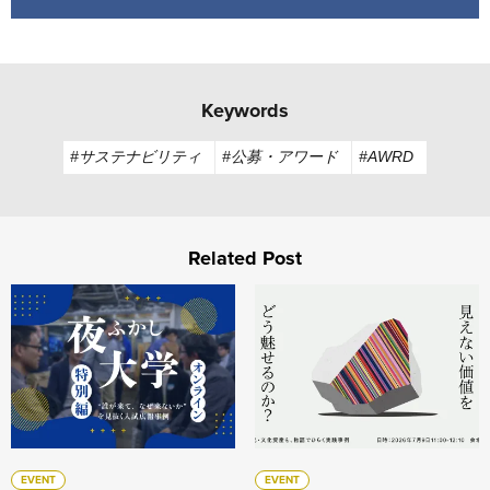
Keywords
#サステナビリティ
#公募・アワード
#AWRD
Related Post
【アーカイブ配信】"誰が来て、なぜ来ないか"を見抜く入試広
【アーカイブ配信】ひらくの設
EVENT
EVENT