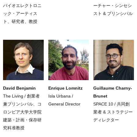
バイオエレクトロニ
ーチャー・シンセシ
ック・アーティス
スト & プリンシパル
ト、研究者、教授
David Benjamin
Enrique Lomnitz
Guillaume Charny-
The Living / 創業者
Isla Urbana /
Brunet
兼プリンシパル、コ
General Director
SPACE 10 / 共同創
ロンビア大学大学院
業者 & ストラテジー
建築・計画・保存研
ディレクター
究科准教授