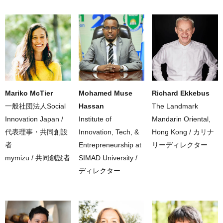
Mariko McTier
Mohamed Muse
Richard Ekkebus
一般社団法人Social
Hassan
The Landmark
Innovation Japan /
Institute of
Mandarin Oriental,
代表理事・共同創設
Innovation, Tech, &
Hong Kong / カリナ
者
Entrepreneurship at
リーディレクター
mymizu / 共同創設者
SIMAD University /
ディレクター