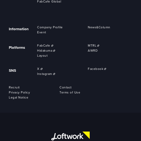
FabCafe Global
Company Profile
News&Column
Information
Event
FabCafe
MTRL
Platforms
Hidakuma
AWRD
Layout
X
Facebook
SNS
Instagram
Recruit
Contact
Privacy Policy
Terms of Use
Legal Notice