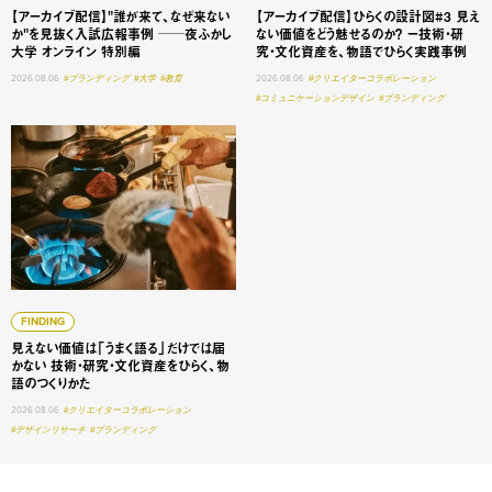
【アーカイブ配信】"誰が来て、なぜ来ない
【アーカイブ配信】ひらくの設計図#3 見え
か"を見抜く入試広報事例 ──夜ふかし
ない価値をどう魅せるのか？ ー技術・研
大学 オンライン 特別編
究・文化資産を、物語でひらく実践事例
2026.08.06
#ブランディング
#大学
#教育
2026.08.06
#クリエイターコラボレーション
#コミュニケーションデザイン
#ブランディング
見えない価値は「うまく語る」だけでは届かない 技術・研
FINDING
見えない価値は「うまく語る」だけでは届
かない 技術・研究・文化資産をひらく、物
語のつくりかた
2026.08.06
#クリエイターコラボレーション
#デザインリサーチ
#ブランディング