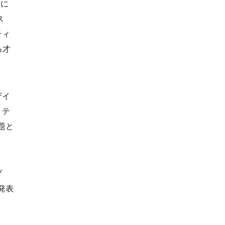
来に
ス
ティ
る才
ザイ
リテ
題と
ブ
発表