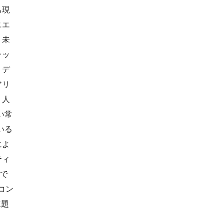
ち現
ニエ
、未
ラッ
、デ
アリ
、人
い常
いる
によ
ティ
感で
コン
主題