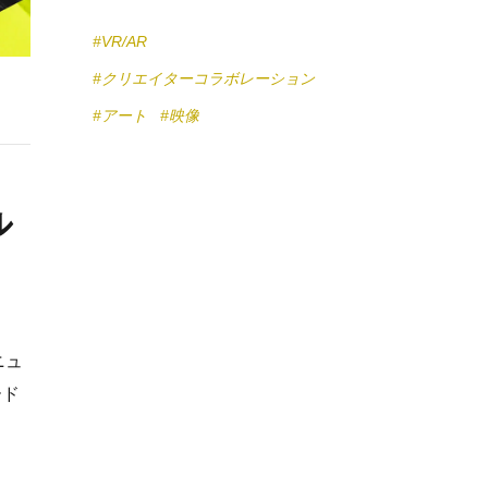
#VR/AR
#クリエイターコラボレーション
#アート
#映像
ル
ニュ
ード