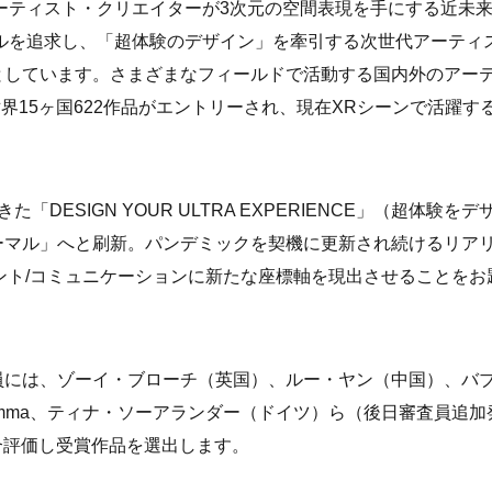
アーティスト・クリエイターが3次元の空間表現を手にする近未
ルを追求し、「超体験のデザイン」を牽引する次世代アーティ
としています。さまざまなフィールドで活動する国内外のアー
に世界15ヶ国622作品がエントリーされ、現在XRシーンで活躍す
ESIGN YOUR ULTRA EXPERIENCE」（超体験をデ
ーマル」へと刷新。パンデミックを契機に更新され続けるリア
イメント/コミュニケーションに新たな座標軸を現出させることをお
員には、ゾーイ・ブローチ（英国）、ルー・ヤン（中国）、バ
ma、
ティナ・ソーアランダー（ドイツ）
ら（後日審査員追加
総合評価し受賞作品を選出します。