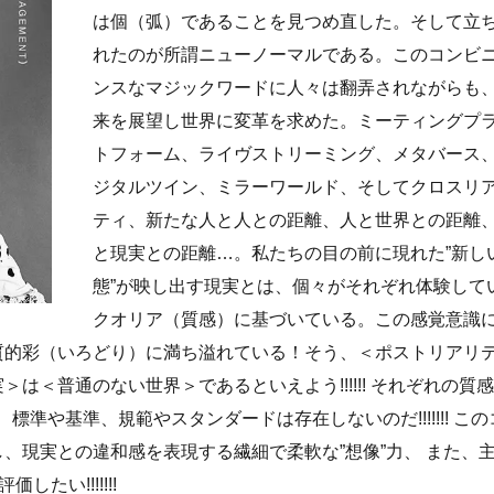
は個（弧）であることを見つめ直した。そして立
れたのが所謂ニューノーマルである。このコンビ
ンスなマジックワードに人々は翻弄されながらも
来を展望し世界に変革を求めた。ミーティングプ
トフォーム、ライヴストリーミング、メタバース
ジタルツイン、ミラーワールド、そしてクロスリ
ティ、新たな人と人との距離、人と世界との距離
と現実との距離…。私たちの目の前に現れた”新し
態”が映し出す現実とは、個々がそれぞれ体験して
クオリア（質感）に基づいている。この感覚意識
質的彩（いろどり）に満ち溢れている！そう、＜ポストリアリ
＜普通のない世界＞であるといえよう!!!!!! それぞれの質
準や基準、規範やスタンダードは存在しないのだ!!!!!!! この
、現実との違和感を表現する繊細で柔軟な”想像”力、 また、
たい!!!!!!!