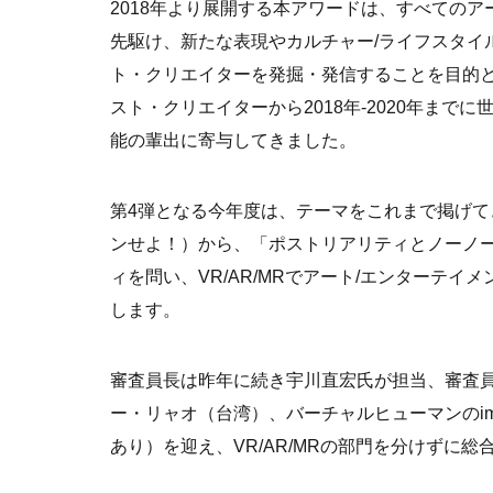
2018年より展開する本アワードは、すべての
先駆け、新たな表現やカルチャー/ライフスタイ
ト・クリエイターを発掘・発信することを目的
スト・クリエイターから2018年-2020年まで
能の輩出に寄与してきました。
第4弾となる今年度は、テーマをこれまで掲げてきた「D
ンせよ！）から、「ポストリアリティとノーノ
ィを問い、VR/AR/MRでアート/エンターテ
します。
審査員長は昨年に続き宇川直宏氏が担当、審査
ー・リャオ（台湾）、バーチャルヒューマンのim
あり）を迎え、VR/AR/MRの部門を分けずに