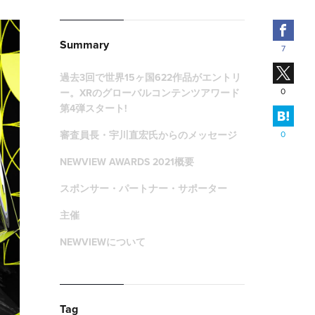
Fac
Summary
7
X
過去3回で世界15ヶ国622作品がエントリ
0
ー。XRのグローバルコンテンツアワード
第4弾スタート!
はて
審査員長・宇川直宏氏からのメッセージ
0
NEWVIEW AWARDS 2021概要
スポンサー・パートナー・サポーター
主催
NEWVIEWについて
Tag